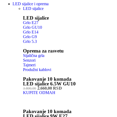
LED sijalice i oprema
LED sijalice
LED sijalice
Grlo E27
Grlo GU10
Grlo E14
Grlo G9
Grlo 5.3
Oprema za rasvetu
Sijalična grla
Senzori
Tajmeri
Produžni kablovi
Pakovanje 10 komada
LED sijalice 6.5W GU10
2.660,00 RSD
3.800,00
KUPITE ODMAH
Pakovanje 10 komada
LED sijalice 9W E27