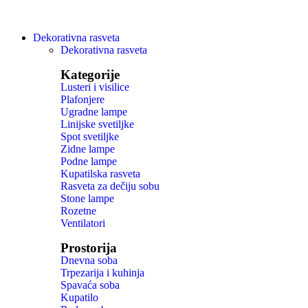
Dekorativna rasveta
Dekorativna rasveta
Kategorije
Lusteri i visilice
Plafonjere
Ugradne lampe
Linijske svetiljke
Spot svetiljke
Zidne lampe
Podne lampe
Kupatilska rasveta
Rasveta za dečiju sobu
Stone lampe
Rozetne
Ventilatori
Prostorija
Dnevna soba
Trpezarija i kuhinja
Spavaća soba
Kupatilo