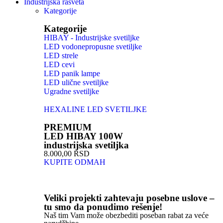
Industrijska rasveta
Kategorije
Kategorije
HIBAY - Industrijske svetiljke
LED vodonepropusne svetiljke
LED strele
LED cevi
LED panik lampe
LED ulične svetiljke
Ugradne svetiljke
HEXALINE LED SVETILJKE
PREMIUM
LED HIBAY 100W
industrijska svetiljka
8.000,00 RSD
KUPITE ODMAH
Veliki projekti zahtevaju posebne uslove –
tu smo da ponudimo rešenje!
Naš tim Vam može obezbediti poseban rabat za veće