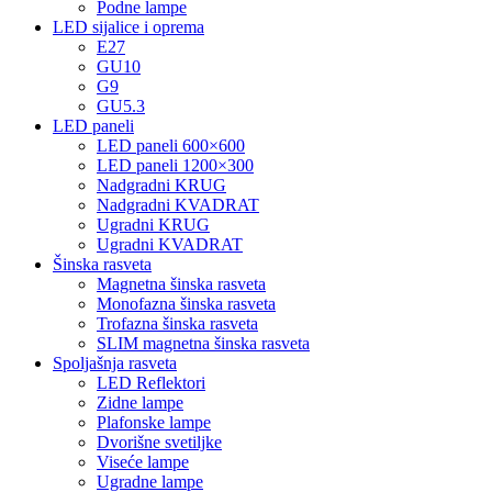
Podne lampe
LED sijalice i oprema
E27
GU10
G9
GU5.3
LED paneli
LED paneli 600×600
LED paneli 1200×300
Nadgradni KRUG
Nadgradni KVADRAT
Ugradni KRUG
Ugradni KVADRAT
Šinska rasveta
Magnetna šinska rasveta
Monofazna šinska rasveta
Trofazna šinska rasveta
SLIM magnetna šinska rasveta
Spoljašnja rasveta
LED Reflektori
Zidne lampe
Plafonske lampe
Dvorišne svetiljke
Viseće lampe
Ugradne lampe