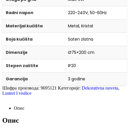
Radni napon
220-240V, 50-60Hz
Materijal kućišta
Metal, Kristal
Boja kućišta
Saten zlatna
Dimenzije
Ø75×200 cm
Stepen zaštite
IP20
Garancija
3 godine
Шифра производа:
9695121
Категорије:
Dekorativna rasveta
,
Lusteri I visilice
Опис
Опис