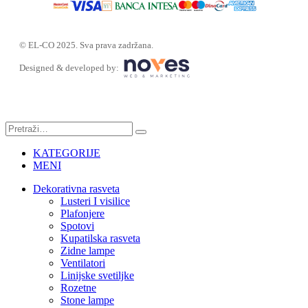
© EL-CO 2025. Sva prava zadržana.
Designed & developed by:
KATEGORIJE
MENI
Dekorativna rasveta
Lusteri I visilice
Plafonjere
Spotovi
Kupatilska rasveta
Zidne lampe
Ventilatori
Linijske svetiljke
Rozetne
Stone lampe