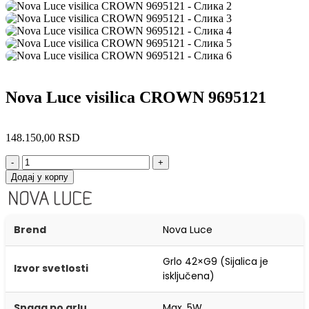
Nova Luce visilica CROWN 9695121
148.150,00
RSD
-
+
Додај у корпу
Brend
Nova Luce
Grlo 42×G9 (Sijalica je
Izvor svetlosti
isključena)
Snaga po grlu
Max. 5W