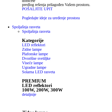
dobićete
predlog rešenja prilagođen Vašem prostoru.
POŠALJITE UPIT
Pogledajte ideje za uređenje prostora
Spoljašnja rasveta
Spoljašnja rasveta
Kategorije
LED reflektori
Zidne lampe
Plafonske lampe
Dvorišne svetiljke
Viseće lampe
Ugradne lampe
Solarna LED rasveta
PREMIUM
LED reflektori
100W, 200W, 300W
detaljnije