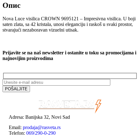
Опис
Nova Luce visilica CROWN 9695121 – Impresivna visilica. U boji
saten zlata, sa 42 kristala, unosi eleganciju i raskoš u svaki prostor,
stvarajući nezaboravan vizuelni utisak.
Prijavite se na naš newsletter i ostanite u toku sa promocijama i
najnovijim proizvodima
Adresa: Banijska 32, Novi Sad
Email:
prodaja@rasveta.rs
Telefon:
069/290-0-290