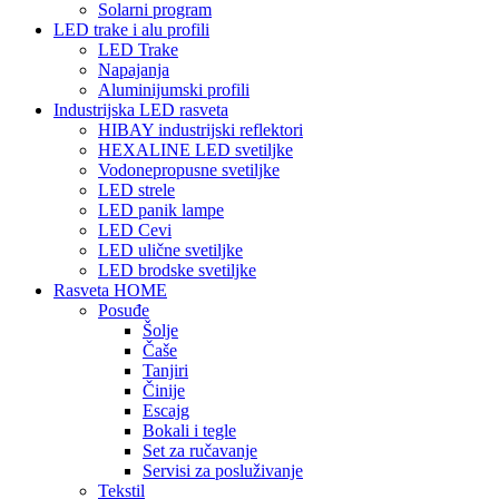
Solarni program
LED trake i alu profili
LED Trake
Napajanja
Aluminijumski profili
Industrijska LED rasveta
HIBAY industrijski reflektori
HEXALINE LED svetiljke
Vodonepropusne svetiljke
LED strele
LED panik lampe
LED Cevi
LED ulične svetiljke
LED brodske svetiljke
Rasveta HOME
Posuđe
Šolje
Čaše
Tanjiri
Činije
Escajg
Bokali i tegle
Set za ručavanje
Servisi za posluživanje
Tekstil