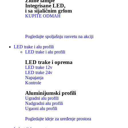
Zidne lampe
Integrisane LED,
i sa sijaličnim grlom
KUPITE ODMAH
Pogledajte spoljašnju rasvetu na akciji
LED trake i alu profili
LED trake i alu profili
LED trake i oprema
LED trake 12v
LED trake 24v
Napajanja
Kontrole
Aluminijumski profili
Ugradni alu profili
Nadgradni alu profili
Ugaoni alu profili
Pogledajte ideje za uređenje prostora