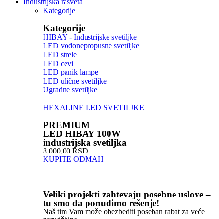
Industrijska rasveta
Kategorije
Kategorije
HIBAY - Industrijske svetiljke
LED vodonepropusne svetiljke
LED strele
LED cevi
LED panik lampe
LED ulične svetiljke
Ugradne svetiljke
HEXALINE LED SVETILJKE
PREMIUM
LED HIBAY 100W
industrijska svetiljka
8.000,00 RSD
KUPITE ODMAH
Veliki projekti zahtevaju posebne uslove –
tu smo da ponudimo rešenje!
Naš tim Vam može obezbediti poseban rabat za veće