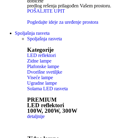
dobićete
predlog rešenja prilagođen Vašem prostoru.
POŠALJITE UPIT
Pogledajte ideje za uređenje prostora
Spoljašnja rasveta
Spoljašnja rasveta
Kategorije
LED reflektori
Zidne lampe
Plafonske lampe
Dvorišne svetiljke
Viseće lampe
Ugradne lampe
Solarna LED rasveta
PREMIUM
LED reflektori
100W, 200W, 300W
detaljnije