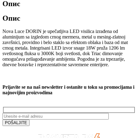
Опис
Опис
Nova Luce DORIN je upečatljiva LED visilica izrađena od
aluminijum sa izgledom crnog mermera, metal u mesing-zlatnoj
završnici, providno i belo staklo sa efektom oblaka i baza od mat
crnog metala. Integrisani LED izvor snage 18W pruža 1206 lm
svetlosnog fluksa u 3000K boji svetlosti, dok Triac dimovanje
omogućava prilagođavanje ambijenta. Pogodna je za trpezarije,
dnevne boravke i reprezentativne savremene enterijere.
Prijavite se na naš newsletter i ostanite u toku sa promocijama i
najnovijim proizvodima