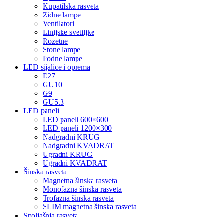
Kupatilska rasveta
Zidne lampe
Ventilatori
Linijske svetiljke
Rozetne
Stone lampe
Podne lampe
LED sijalice i oprema
E27
GU10
G9
GU5.3
LED paneli
LED paneli 600×600
LED paneli 1200×300
Nadgradni KRUG
Nadgradni KVADRAT
Ugradni KRUG
Ugradni KVADRAT
Šinska rasveta
Magnetna šinska rasveta
Monofazna šinska rasveta
Trofazna šinska rasveta
SLIM magnetna šinska rasveta
Spoljašnja rasveta