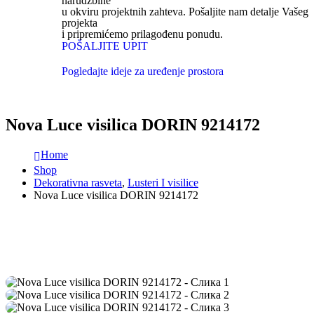
narudžbine
u okviru projektnih zahteva. Pošaljite nam detalje Vašeg
projekta
i pripremićemo prilagođenu ponudu.
POŠALJITE UPIT
Pogledajte ideje za uređenje prostora
Nova Luce visilica DORIN 9214172
Home
Shop
Dekorativna rasveta
,
Lusteri I visilice
Nova Luce visilica DORIN 9214172