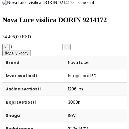
Nova Luce visilica DORIN 9214172
34.495,00
RSD
-
+
Додај у корпу
Brend
Nova Luce
Izvor svetlosti
Integrisani LED
Jačina svetlosti
1206 lm
Boja svetlosti
3000K
Snaga
18W
Radni napon
220-240V