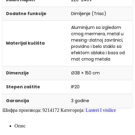
Dodatne funkcije
Dimljenje (Triac)
Aluminijum sa izgledom
crnog mermera, metal u
mesing-zlatnoj završnici,
Materijal kućišta
providno i belo staklo sa
efektom oblaka i baza od
mat crnog metala
Dimenzije
Ø38 × 150 cm
Stepen zaštite
IP20
Garancija
3 godine
Шифра производа:
9214172
Категорија:
Lusteri I visilice
Опис