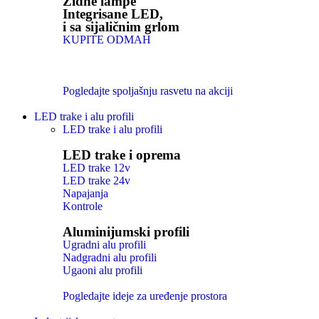
Zidne lampe
Integrisane LED,
i sa sijaličnim grlom
KUPITE ODMAH
Pogledajte spoljašnju rasvetu na akciji
LED trake i alu profili
LED trake i alu profili
LED trake i oprema
LED trake 12v
LED trake 24v
Napajanja
Kontrole
Aluminijumski profili
Ugradni alu profili
Nadgradni alu profili
Ugaoni alu profili
Pogledajte ideje za uređenje prostora