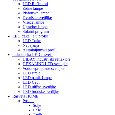
LED Reflektori
Zidne lampe
Plafonske lampe
Dvorišne svetiljke
Viseće lampe
Ugradne lampe
Solarni program
LED trake i alu profili
LED Trake
Napajanja
Aluminijumski profili
Industrijska LED rasveta
HIBAY industrijski reflektori
HEXALINE LED svetiljke
Vodonepropusne svetiljke
LED strele
LED panik lampe
LED Cevi
LED ulične svetiljke
LED brodske svetiljke
Rasveta HOME
Posuđe
Šolje
Čaše
Tanjiri