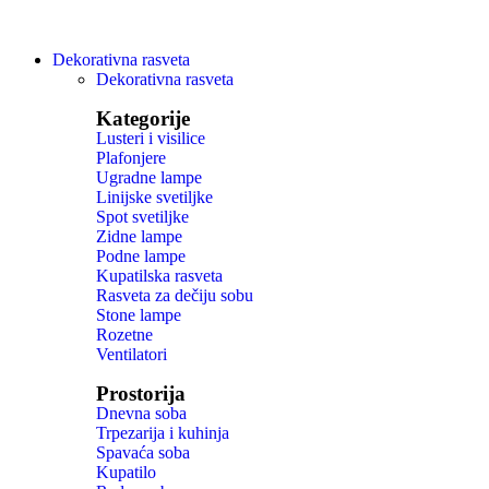
Dekorativna rasveta
Dekorativna rasveta
Kategorije
Lusteri i visilice
Plafonjere
Ugradne lampe
Linijske svetiljke
Spot svetiljke
Zidne lampe
Podne lampe
Kupatilska rasveta
Rasveta za dečiju sobu
Stone lampe
Rozetne
Ventilatori
Prostorija
Dnevna soba
Trpezarija i kuhinja
Spavaća soba
Kupatilo