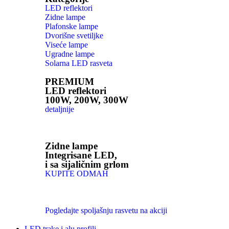
LED reflektori
Zidne lampe
Plafonske lampe
Dvorišne svetiljke
Viseće lampe
Ugradne lampe
Solarna LED rasveta
PREMIUM
LED reflektori
100W, 200W, 300W
detaljnije
Zidne lampe
Integrisane LED,
i sa sijaličnim grlom
KUPITE ODMAH
Pogledajte spoljašnju rasvetu na akciji
LED trake i alu profili