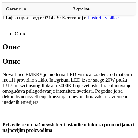
Garancija
3 godine
Шифра производа:
9214230
Категорија:
Lusteri I visilice
Опис
Опис
Опис
Nova Luce EMERY je moderna LED visilica izrađena od mat crni
metal i providno staklo. Integrisani LED izvor snage 20W pruža
1317 lm svetlosnog fluksa u 3000K boji svetlosti. Triac dimovanje
omogućava prilagođavanje intenziteta svetlosti. Pogodna je za
dekorativno osvetljenje trpezarija, dnevnih boravaka i savremeno
uređenih enterijera.
Prijavite se na naš newsletter i ostanite u toku sa promocijama i
najnovijim proizvodima