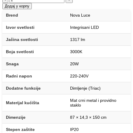
Додај у корпу
Brend
Nova Luce
Izvor svetlosti
Integrisani LED
Jačina svetlosti
1317 lm
Boja svetlosti
3000K
Snaga
20W
Radni napon
220-240V
Dodatne funkcije
Dimljenje (Triac)
Mat crni metal i providno
Materijal kućišta
staklo
Dimenzije
87 × 14,3 × 150 cm
Stepen zaštite
IP20