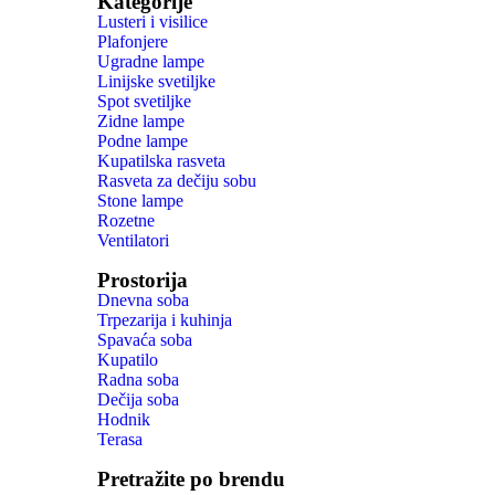
Kategorije
Lusteri i visilice
Plafonjere
Ugradne lampe
Linijske svetiljke
Spot svetiljke
Zidne lampe
Podne lampe
Kupatilska rasveta
Rasveta za dečiju sobu
Stone lampe
Rozetne
Ventilatori
Prostorija
Dnevna soba
Trpezarija i kuhinja
Spavaća soba
Kupatilo
Radna soba
Dečija soba
Hodnik
Terasa
Pretražite po brendu