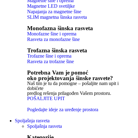
Magnetne šine i oprema
Magnetne LED svetiljke
Napajanja za magnetne šine
SLIM magnetna šinska rasveta
Monofazna šinska rasveta
Monofazne šine i oprema
Rasveta za monofazne šine
Trofazna šinska rasveta
Trofazne šine i oprema
Rasveta za trofazne šine
Potrebna Vam je pomoć
oko projektovanja šinske rasvete?
Naš tim je tu da pomogne – pošaljite nam upit i
dobićete
predlog rešenja prilagođen Vašem prostoru.
POŠALJITE UPIT
Pogledajte ideje za uređenje prostora
Spoljašnja rasveta
Spoljašnja rasveta
Kategorije