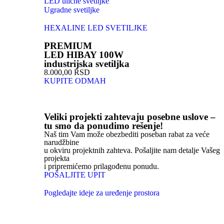
LED ulične svetiljke
Ugradne svetiljke
HEXALINE LED SVETILJKE
PREMIUM
LED HIBAY 100W
industrijska svetiljka
8.000,00 RSD
KUPITE ODMAH
Veliki projekti zahtevaju posebne uslove –
tu smo da ponudimo rešenje!
Naš tim Vam može obezbediti poseban rabat za veće
narudžbine
u okviru projektnih zahteva. Pošaljite nam detalje Vašeg
projekta
i pripremićemo prilagođenu ponudu.
POŠALJITE UPIT
Pogledajte ideje za uređenje prostora