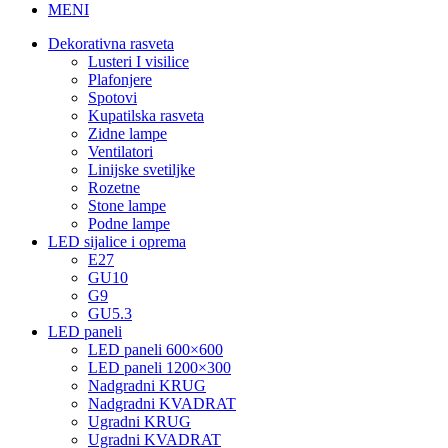
MENI
Dekorativna rasveta
Lusteri I visilice
Plafonjere
Spotovi
Kupatilska rasveta
Zidne lampe
Ventilatori
Linijske svetiljke
Rozetne
Stone lampe
Podne lampe
LED sijalice i oprema
E27
GU10
G9
GU5.3
LED paneli
LED paneli 600×600
LED paneli 1200×300
Nadgradni KRUG
Nadgradni KVADRAT
Ugradni KRUG
Ugradni KVADRAT