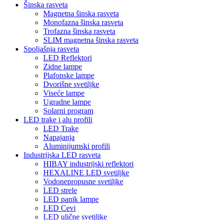
Šinska rasveta
Magnetna šinska rasveta
Monofazna šinska rasveta
Trofazna šinska rasveta
SLIM magnetna šinska rasveta
Spoljašnja rasveta
LED Reflektori
Zidne lampe
Plafonske lampe
Dvorišne svetiljke
Viseće lampe
Ugradne lampe
Solarni program
LED trake i alu profili
LED Trake
Napajanja
Aluminijumski profili
Industrijska LED rasveta
HIBAY industrijski reflektori
HEXALINE LED svetiljke
Vodonepropusne svetiljke
LED strele
LED panik lampe
LED Cevi
LED ulične svetiljke