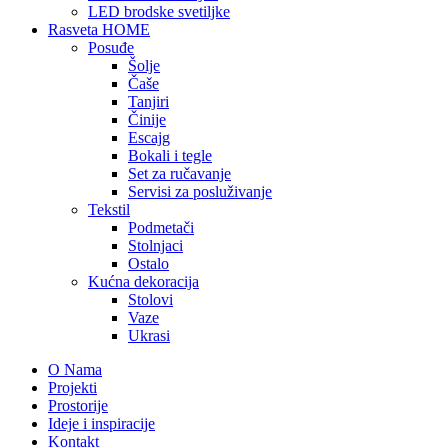
LED brodske svetiljke
Rasveta HOME
Posuđe
Šolje
Čaše
Tanjiri
Činije
Escajg
Bokali i tegle
Set za ručavanje
Servisi za posluživanje
Tekstil
Podmetači
Stolnjaci
Ostalo
Kućna dekoracija
Stolovi
Vaze
Ukrasi
O Nama
Projekti
Prostorije
Ideje i inspiracije
Kontakt