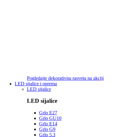
Pogledajte dekorativnu rasvetu na akciji
LED sijalice i oprema
LED sijalice
LED sijalice
Grlo E27
Grlo GU10
Grlo E14
Grlo G9
Grlo 5.3