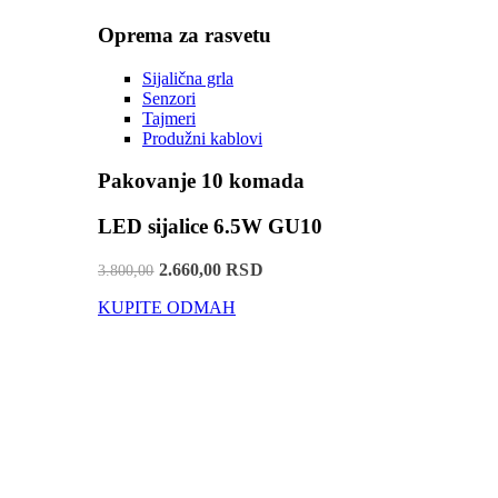
Oprema za rasvetu
Sijalična grla
Senzori
Tajmeri
Produžni kablovi
Pakovanje 10 komada
LED sijalice 6.5W GU10
2.660,00 RSD
3.800,00
KUPITE ODMAH