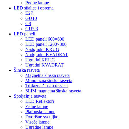
Podne lampe
LED sijalice i oprema
E27
GU10
G9
GU5.3
LED paneli
LED paneli 600×600
LED paneli 1200×300
Nadgradni KRUG
Nadgradni KVADRAT
Ugradni KRUG
Ugradni KVADRAT
Šinska rasveta
Magnetna šinska rasveta
Monofazna šinska rasveta
Trofazna šinska rasveta
SLIM magnetna šinska rasveta
Spoljašnja rasveta
LED Reflektori
Zidne lampe
Plafonske lampe
Dvorišne svetiljke
Viseće lampe
Ugradne lampe