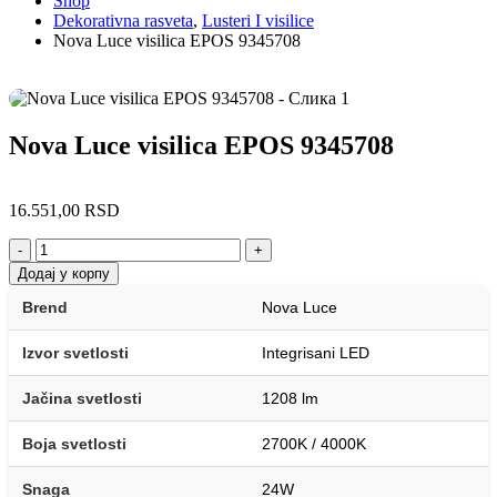
Shop
Dekorativna rasveta
,
Lusteri I visilice
Nova Luce visilica EPOS 9345708
Nova Luce visilica EPOS 9345708
16.551,00
RSD
-
+
Додај у корпу
Brend
Nova Luce
Izvor svetlosti
Integrisani LED
Jačina svetlosti
1208 lm
Boja svetlosti
2700K / 4000K
Snaga
24W