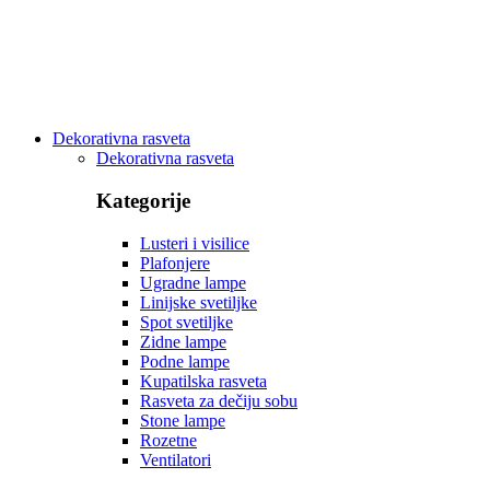
Dekorativna rasveta
Dekorativna rasveta
Kategorije
Lusteri i visilice
Plafonjere
Ugradne lampe
Linijske svetiljke
Spot svetiljke
Zidne lampe
Podne lampe
Kupatilska rasveta
Rasveta za dečiju sobu
Stone lampe
Rozetne
Ventilatori