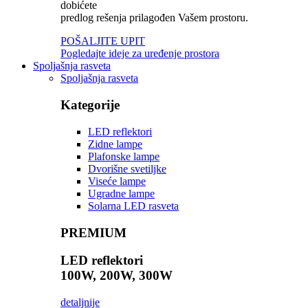
dobićete
predlog rešenja prilagođen Vašem prostoru.
POŠALJITE UPIT
Pogledajte ideje za uređenje prostora
Spoljašnja rasveta
Spoljašnja rasveta
Kategorije
LED reflektori
Zidne lampe
Plafonske lampe
Dvorišne svetiljke
Viseće lampe
Ugradne lampe
Solarna LED rasveta
PREMIUM
LED reflektori
100W, 200W, 300W
detaljnije