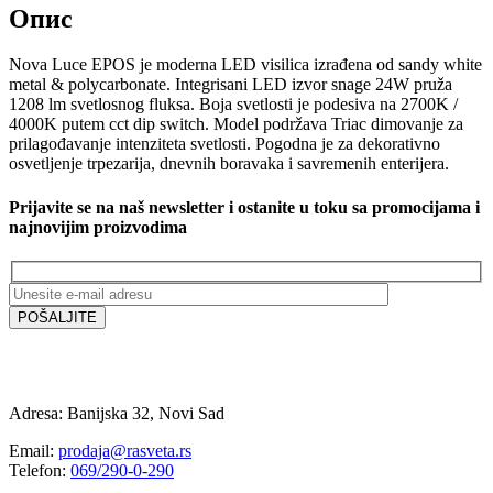
Опис
Nova Luce EPOS je moderna LED visilica izrađena od sandy white
metal & polycarbonate. Integrisani LED izvor snage 24W pruža
1208 lm svetlosnog fluksa. Boja svetlosti je podesiva na 2700K /
4000K putem cct dip switch. Model podržava Triac dimovanje za
prilagođavanje intenziteta svetlosti. Pogodna je za dekorativno
osvetljenje trpezarija, dnevnih boravaka i savremenih enterijera.
Prijavite se na naš newsletter i ostanite u toku sa promocijama i
najnovijim proizvodima
Adresa: Banijska 32, Novi Sad
Email:
prodaja@rasveta.rs
Telefon:
069/290-0-290