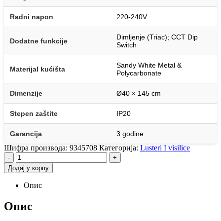
Radni napon
220-240V
Dimljenje (Triac); CCT Dip
Dodatne funkcije
Switch
Sandy White Metal &
Materijal kućišta
Polycarbonate
Dimenzije
Ø40 × 145 cm
Stepen zaštite
IP20
Garancija
3 godine
Шифра производа:
9345708
Категорија:
Lusteri I visilice
-
+
Додај у корпу
Опис
Опис