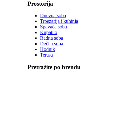
Prostorija
Dnevna soba
Trpezarija i kuhinja
Spavaća soba
Kupatilo
Radna soba
Dečija soba
Hodnik
Terasa
Pretražite po brendu