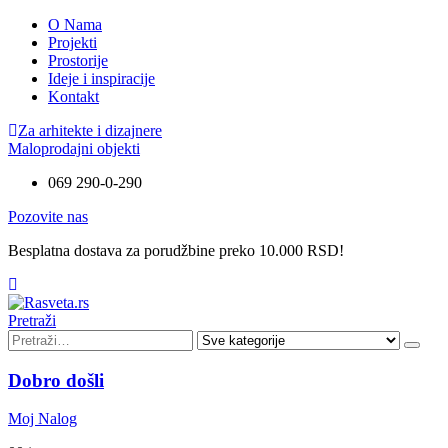
O Nama
Projekti
Prostorije
Ideje i inspiracije
Kontakt
Za arhitekte i dizajnere
Maloprodajni objekti
069 290-0-290
Pozovite nas
Besplatna dostava za porudžbine preko 10.000 RSD!
Pretraži
Dobro došli
Moj Nalog