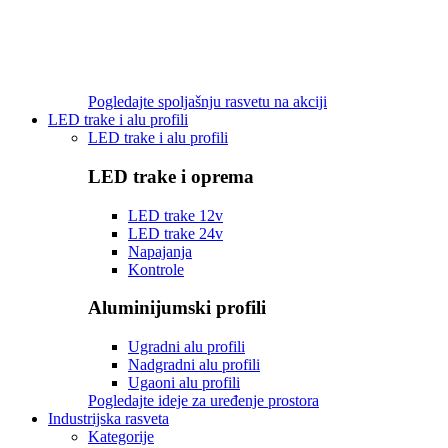
Pogledajte spoljašnju rasvetu na akciji
LED trake i alu profili
LED trake i alu profili
LED trake i oprema
LED trake 12v
LED trake 24v
Napajanja
Kontrole
Aluminijumski profili
Ugradni alu profili
Nadgradni alu profili
Ugaoni alu profili
Pogledajte ideje za uređenje prostora
Industrijska rasveta
Kategorije