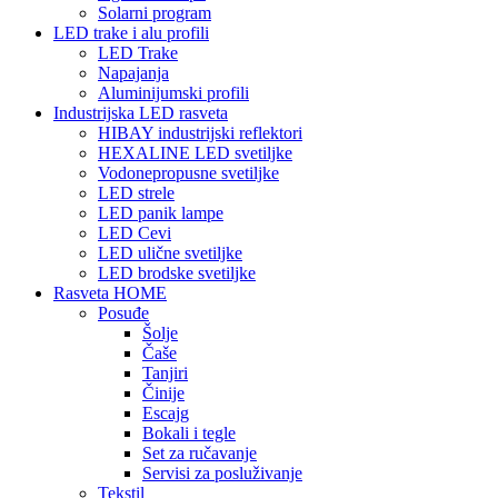
Solarni program
LED trake i alu profili
LED Trake
Napajanja
Aluminijumski profili
Industrijska LED rasveta
HIBAY industrijski reflektori
HEXALINE LED svetiljke
Vodonepropusne svetiljke
LED strele
LED panik lampe
LED Cevi
LED ulične svetiljke
LED brodske svetiljke
Rasveta HOME
Posuđe
Šolje
Čaše
Tanjiri
Činije
Escajg
Bokali i tegle
Set za ručavanje
Servisi za posluživanje
Tekstil