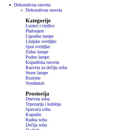
Dekorativna rasveta
Dekorativna rasveta
Kategorije
Lusteri i visilice
Plafonjere
Ugradne lampe
Linijske svetiljke
Spot svetiljke
Zidne lampe
Podne lampe
Kupatilska rasveta
Rasveta za dečiju sobu
Stone lampe
Rozetne
Ventilatori
Prostorija
Dnevna soba
Trpezarija i kuhinja
Spavaća soba
Kupatilo
Radna soba
Dečija soba