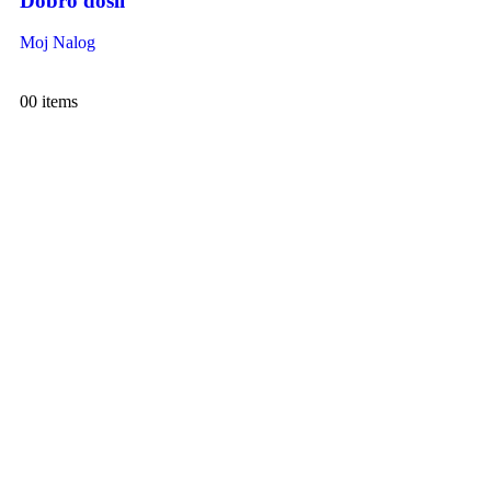
Dobro došli
Moj Nalog
0
0 items