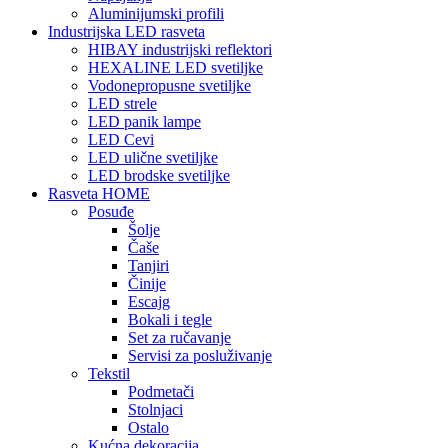
Aluminijumski profili
Industrijska LED rasveta
HIBAY industrijski reflektori
HEXALINE LED svetiljke
Vodonepropusne svetiljke
LED strele
LED panik lampe
LED Cevi
LED ulične svetiljke
LED brodske svetiljke
Rasveta HOME
Posuđe
Šolje
Čaše
Tanjiri
Činije
Escajg
Bokali i tegle
Set za ručavanje
Servisi za posluživanje
Tekstil
Podmetači
Stolnjaci
Ostalo
Kućna dekoracija