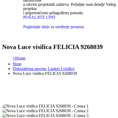
narudžbine
u okviru projektnih zahteva. Pošaljite nam detalje Vašeg
projekta
i pripremićemo prilagođenu ponudu.
POŠALJITE UPIT
Pogledajte ideje za uređenje prostora
Nova Luce visilica FELICIA 9268039
Home
Shop
Dekorativna rasveta
,
Lusteri I visilice
Nova Luce visilica FELICIA 9268039