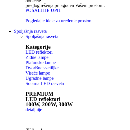
dobićete
predlog rešenja prilagođen Vašem prostoru.
POŠALJITE UPIT
Pogledajte ideje za uređenje prostora
Spoljašnja rasveta
Spoljašnja rasveta
Kategorije
LED reflektori
Zidne lampe
Plafonske lampe
Dvorišne svetiljke
Viseće lampe
Ugradne lampe
Solarna LED rasveta
PREMIUM
LED reflektori
100W, 200W, 300W
detaljnije