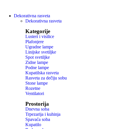
Dekorativna rasveta
Dekorativna rasveta
Kategorije
Lusteri i visilice
Plafonjere
Ugradne lampe
Linijske svetiljke
Spot svetiljke
Zidne lampe
Podne lampe
Kupatilska rasveta
Rasveta za dečiju sobu
Stone lampe
Rozetne
Ventilatori
Prostorija
Dnevna soba
Trpezarija i kuhinja
Spavaća soba
Kupatilo