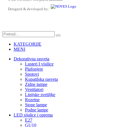
Designed & developed by:
KATEGORIJE
MENI
Dekorativna rasveta
Lusteri I visilice
Plafonjere
Spotovi
Kupatilska rasveta
Zidne lampe
Ventilatori
Linijske svetiljke
Rozetne
Stone lampe
Podne lampe
LED sijalice i oprema
E27
GU10