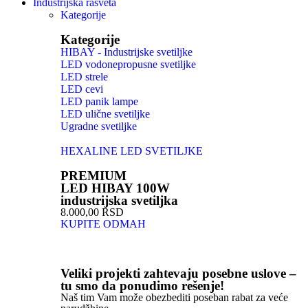
Industrijska rasveta
Kategorije
Kategorije
HIBAY - Industrijske svetiljke
LED vodonepropusne svetiljke
LED strele
LED cevi
LED panik lampe
LED ulične svetiljke
Ugradne svetiljke
HEXALINE LED SVETILJKE
PREMIUM
LED HIBAY 100W
industrijska svetiljka
8.000,00 RSD
KUPITE ODMAH
Veliki projekti zahtevaju posebne uslove –
tu smo da ponudimo rešenje!
Naš tim Vam može obezbediti poseban rabat za veće