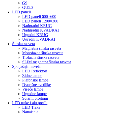
G9
GU5.3
LED paneli
LED paneli 600×600
LED paneli 1200×300
Nadgradni KRUG
Nadgradni KVADRAT
Ugradni KRUG
Ugradni KVADRAT
Šinska rasveta
Magnetna šinska rasveta
Monofazna šinska rasveta
Trofazna šinska rasveta
SLIM magnetna šinska rasveta
Spoljašnja rasveta
LED Reflektori
Zidne lampe
Plafonske lampe
Dvorišne svetiljke
Viseće lampe
Ugradne lampe
Solarni program
LED trake i alu profili
LED Trake
Napajanja