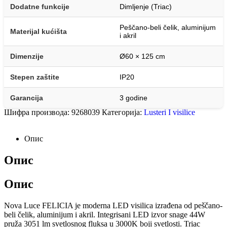
Dodatne funkcije
Dimljenje (Triac)
Peščano-beli čelik, aluminijum
Materijal kućišta
i akril
Dimenzije
Ø60 × 125 cm
Stepen zaštite
IP20
Garancija
3 godine
Шифра производа:
9268039
Категорија:
Lusteri I visilice
Опис
Опис
Опис
Nova Luce FELICIA je moderna LED visilica izrađena od peščano-
beli čelik, aluminijum i akril. Integrisani LED izvor snage 44W
pruža 3051 lm svetlosnog fluksa u 3000K boji svetlosti. Triac