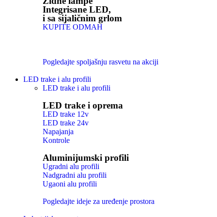
Zidne lampe
Integrisane LED,
i sa sijaličnim grlom
KUPITE ODMAH
Pogledajte spoljašnju rasvetu na akciji
LED trake i alu profili
LED trake i alu profili
LED trake i oprema
LED trake 12v
LED trake 24v
Napajanja
Kontrole
Aluminijumski profili
Ugradni alu profili
Nadgradni alu profili
Ugaoni alu profili
Pogledajte ideje za uređenje prostora