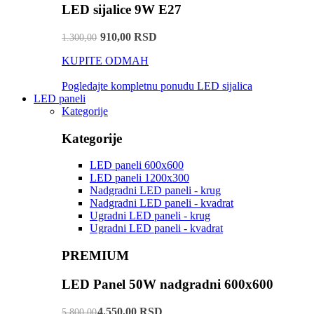
LED sijalice 9W E27
910,00 RSD
1.300,00
KUPITE ODMAH
Pogledajte kompletnu ponudu LED sijalica
LED paneli
Kategorije
Kategorije
LED paneli 600x600
LED paneli 1200x300
Nadgradni LED paneli - krug
Nadgradni LED paneli - kvadrat
Ugradni LED paneli - krug
Ugradni LED paneli - kvadrat
PREMIUM
LED Panel 50W nadgradni 600x600
4.550,00 RSD
5.800,00