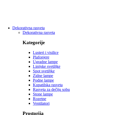
Dekorativna rasveta
Dekorativna rasveta
Kategorije
Lusteri i visilice
Plafonjere
Ugradne lampe
Linijske svetiljke
Spot svetiljke
Zidne lampe
Podne lampe
Kupatilska rasveta
Rasveta za dečiju sobu
Stone lampe
Rozetne
Ventilatori
Prostorija