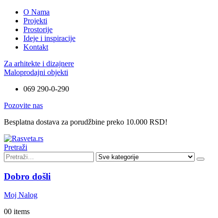
O Nama
Projekti
Prostorije
Ideje i inspiracije
Kontakt
Za arhitekte i dizajnere
Maloprodajni objekti
069 290-0-290
Pozovite nas
Besplatna dostava za porudžbine preko 10.000 RSD!
Pretraži
Dobro došli
Moj Nalog
0
0 items