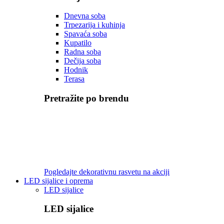
Dnevna soba
Trpezarija i kuhinja
Spavaća soba
Kupatilo
Radna soba
Dečija soba
Hodnik
Terasa
Pretražite po brendu
Pogledajte dekorativnu rasvetu na akciji
LED sijalice i oprema
LED sijalice
LED sijalice