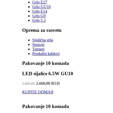
Grlo E27
Grlo GU10
Grlo E14
Grlo G9
Grlo 5.3
Oprema za rasvetu
Sijalična grla
Senzori
Tajmeri
Produžni kablovi
Pakovanje 10 komada
LED sijalice 6.5W GU10
2.660,00 RSD
3.800,00
KUPITE ODMAH
Pakovanje 10 komada