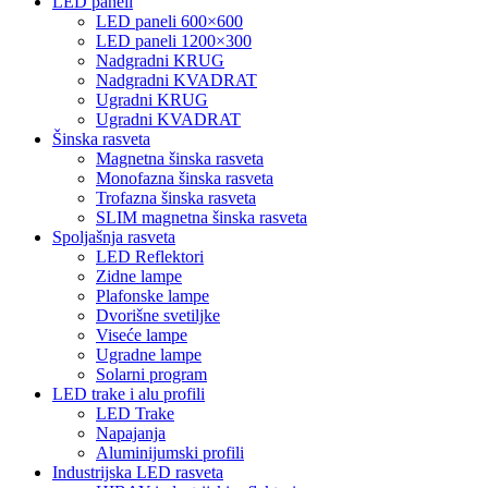
LED paneli
LED paneli 600×600
LED paneli 1200×300
Nadgradni KRUG
Nadgradni KVADRAT
Ugradni KRUG
Ugradni KVADRAT
Šinska rasveta
Magnetna šinska rasveta
Monofazna šinska rasveta
Trofazna šinska rasveta
SLIM magnetna šinska rasveta
Spoljašnja rasveta
LED Reflektori
Zidne lampe
Plafonske lampe
Dvorišne svetiljke
Viseće lampe
Ugradne lampe
Solarni program
LED trake i alu profili
LED Trake
Napajanja
Aluminijumski profili
Industrijska LED rasveta