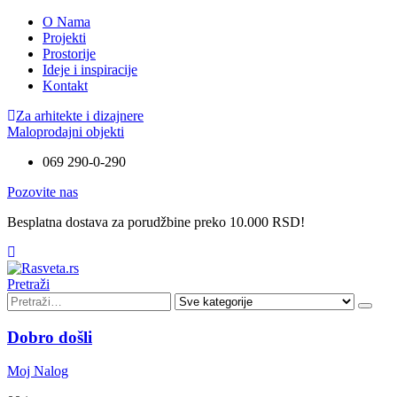
O Nama
Projekti
Prostorije
Ideje i inspiracije
Kontakt
Za arhitekte i dizajnere
Maloprodajni objekti
069 290-0-290
Pozovite nas
Besplatna dostava za porudžbine preko 10.000 RSD!
Pretraži
Dobro došli
Moj Nalog