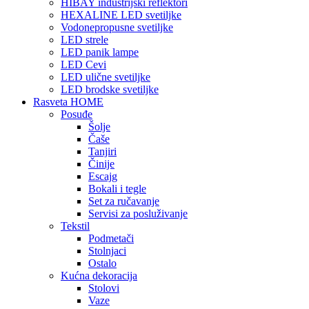
HIBAY industrijski reflektori
HEXALINE LED svetiljke
Vodonepropusne svetiljke
LED strele
LED panik lampe
LED Cevi
LED ulične svetiljke
LED brodske svetiljke
Rasveta HOME
Posuđe
Šolje
Čaše
Tanjiri
Činije
Escajg
Bokali i tegle
Set za ručavanje
Servisi za posluživanje
Tekstil
Podmetači
Stolnjaci
Ostalo
Kućna dekoracija
Stolovi
Vaze