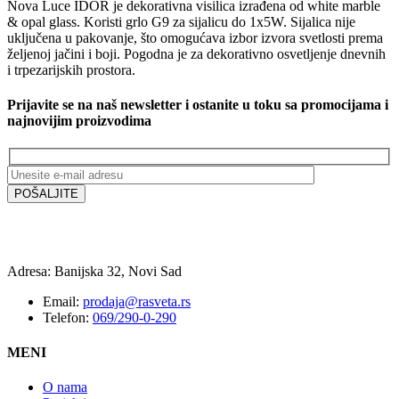
Nova Luce IDOR je dekorativna visilica izrađena od white marble
& opal glass. Koristi grlo G9 za sijalicu do 1x5W. Sijalica nije
uključena u pakovanje, što omogućava izbor izvora svetlosti prema
željenoj jačini i boji. Pogodna je za dekorativno osvetljenje dnevnih
i trpezarijskih prostora.
Prijavite se na naš newsletter i ostanite u toku sa promocijama i
najnovijim proizvodima
Adresa: Banijska 32, Novi Sad
Email:
prodaja@rasveta.rs
Telefon:
069/290-0-290
MENI
O nama