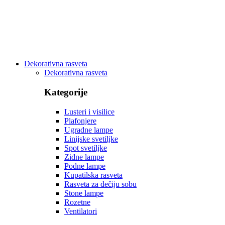
Dekorativna rasveta
Dekorativna rasveta
Kategorije
Lusteri i visilice
Plafonjere
Ugradne lampe
Linijske svetiljke
Spot svetiljke
Zidne lampe
Podne lampe
Kupatilska rasveta
Rasveta za dečiju sobu
Stone lampe
Rozetne
Ventilatori