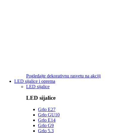
Pogledajte dekorativnu rasvetu na akciji
LED sijalice i oprema
LED sijalice
LED sijalice
Grlo E27
Grlo GU10
Grlo E14
Grlo G9
Grlo 5.3