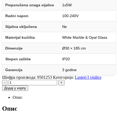
Preporučena snaga sijalice
1x5W
Radni napon
100-240V
Sijalica uključena
Ne
Materijal kućišta
White Marble & Opal Glass
Dimenzije
Ø30 × 185 cm
Stepen zaštite
IP20
Garancija
3 godine
Шифра производа:
9501253
Категорија:
Lusteri I visilice
-
+
Додај у корпу
Опис
Опис