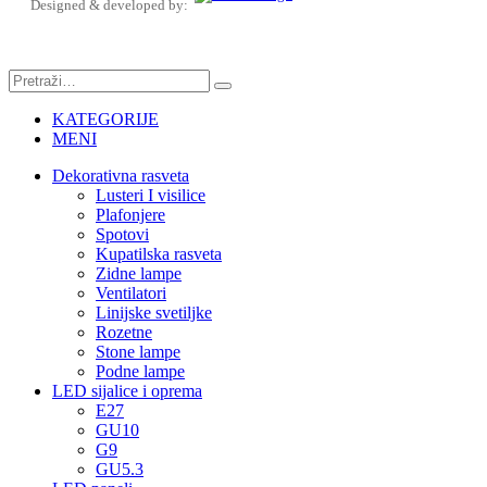
Designed & developed by:
KATEGORIJE
MENI
Dekorativna rasveta
Lusteri I visilice
Plafonjere
Spotovi
Kupatilska rasveta
Zidne lampe
Ventilatori
Linijske svetiljke
Rozetne
Stone lampe
Podne lampe
LED sijalice i oprema
E27
GU10
G9
GU5.3