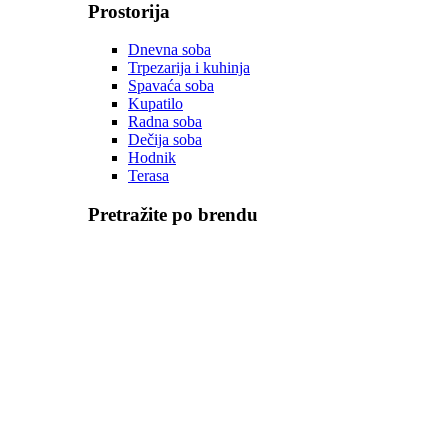
Prostorija
Dnevna soba
Trpezarija i kuhinja
Spavaća soba
Kupatilo
Radna soba
Dečija soba
Hodnik
Terasa
Pretražite po brendu