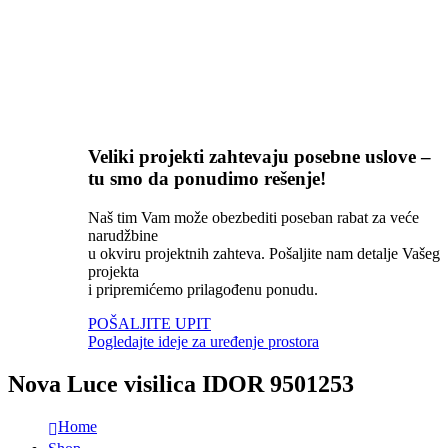
Veliki projekti zahtevaju posebne uslove –
tu smo da ponudimo rešenje!
Naš tim Vam može obezbediti poseban rabat za veće
narudžbine
u okviru projektnih zahteva. Pošaljite nam detalje Vašeg
projekta
i pripremićemo prilagođenu ponudu.
POŠALJITE UPIT
Pogledajte ideje za uređenje prostora
Nova Luce visilica IDOR 9501253
Home