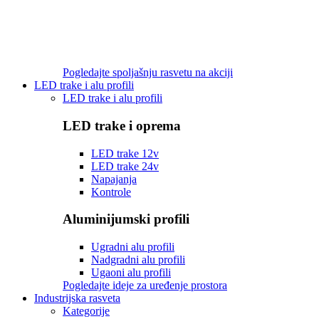
Pogledajte spoljašnju rasvetu na akciji
LED trake i alu profili
LED trake i alu profili
LED trake i oprema
LED trake 12v
LED trake 24v
Napajanja
Kontrole
Aluminijumski profili
Ugradni alu profili
Nadgradni alu profili
Ugaoni alu profili
Pogledajte ideje za uređenje prostora
Industrijska rasveta
Kategorije