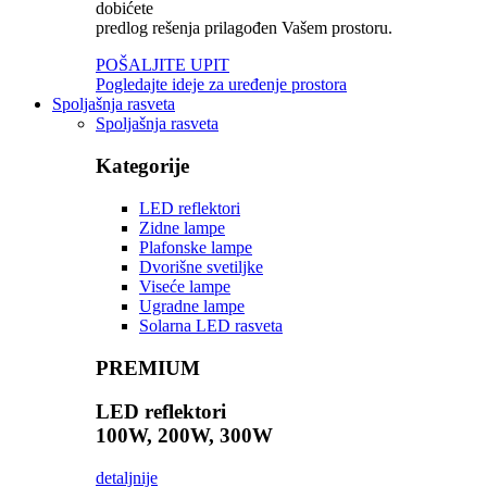
dobićete
predlog rešenja prilagođen Vašem prostoru.
POŠALJITE UPIT
Pogledajte ideje za uređenje prostora
Spoljašnja rasveta
Spoljašnja rasveta
Kategorije
LED reflektori
Zidne lampe
Plafonske lampe
Dvorišne svetiljke
Viseće lampe
Ugradne lampe
Solarna LED rasveta
PREMIUM
LED reflektori
100W, 200W, 300W
detaljnije