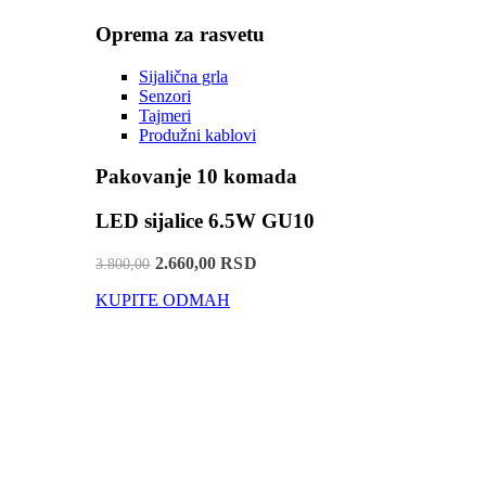
Oprema za rasvetu
Sijalična grla
Senzori
Tajmeri
Produžni kablovi
Pakovanje 10 komada
LED sijalice 6.5W GU10
2.660,00 RSD
3.800,00
KUPITE ODMAH