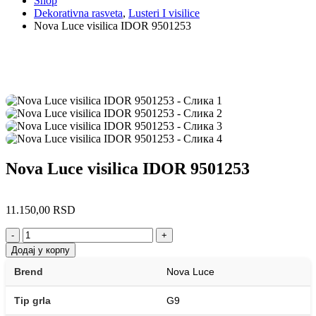
Shop
Dekorativna rasveta
,
Lusteri I visilice
Nova Luce visilica IDOR 9501253
Nova Luce visilica IDOR 9501253
11.150,00
RSD
-
+
Додај у корпу
Brend
Nova Luce
Tip grla
G9