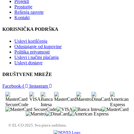
Projekti
Prostorije
Rešenja rasvete
Kontakt
KORISNIČKA PODRŠKA
Uslovi korišćenja
Odustajanje od kupovine
Politika privatnosti
Uslovi i načini plaćanja
Uslovi dostave
DRUŠTVENE MREŽE
Facebook-f
Instagram
© EL-CO 2025. Sva prava zadržana.