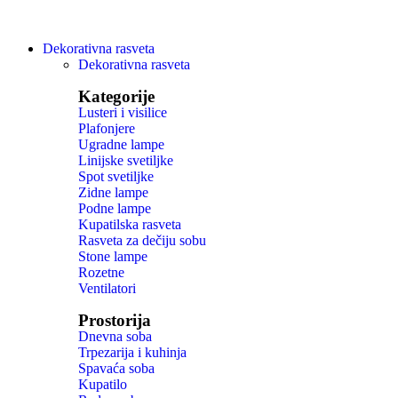
Dekorativna rasveta
Dekorativna rasveta
Kategorije
Lusteri i visilice
Plafonjere
Ugradne lampe
Linijske svetiljke
Spot svetiljke
Zidne lampe
Podne lampe
Kupatilska rasveta
Rasveta za dečiju sobu
Stone lampe
Rozetne
Ventilatori
Prostorija
Dnevna soba
Trpezarija i kuhinja
Spavaća soba
Kupatilo