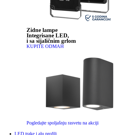
Zidne lampe
Integrisane LED,
i sa sijaličnim grlom
KUPITE ODMAH
Pogledajte spoljašnju rasvetu na akciji
LED trake i alu profili