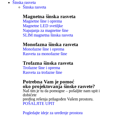
Šinska rasveta
Šinska rasveta
Magnetna šinska rasveta
Magnetne šine i oprema
Magnetne LED svetiljke
Napajanja za magnetne šine
SLIM magnetna šinska rasveta
Monofazna šinska rasveta
Monofazne šine i oprema
Rasveta za monofazne šine
Trofazna šinska rasveta
Trofazne šine i oprema
Rasveta za trofazne šine
Potrebna Vam je pomoć
oko projektovanja šinske rasvete?
Naš tim je tu da pomogne – pošaljite nam upit i
dobićete
predlog rešenja prilagođen Vašem prostoru.
POŠALJITE UPIT
Pogledajte ideje za uređenje prostora