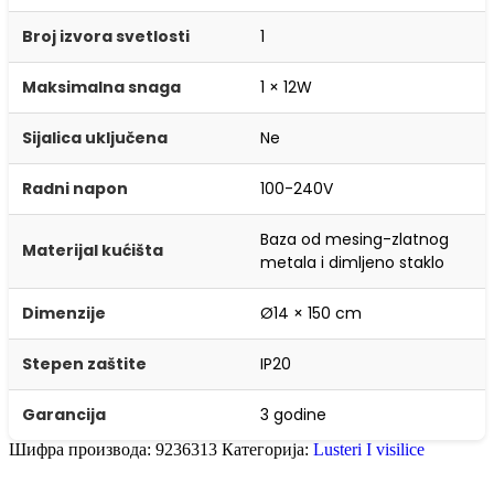
Broj izvora svetlosti
1
Maksimalna snaga
1 × 12W
Sijalica uključena
Ne
Radni napon
100-240V
Baza od mesing-zlatnog
Materijal kućišta
metala i dimljeno staklo
Dimenzije
Ø14 × 150 cm
Stepen zaštite
IP20
Garancija
3 godine
Шифра производа:
9236313
Категорија:
Lusteri I visilice