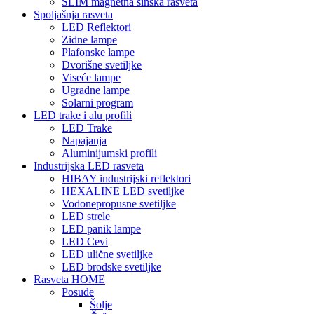
SLIM magnetna šinska rasveta
Spoljašnja rasveta
LED Reflektori
Zidne lampe
Plafonske lampe
Dvorišne svetiljke
Viseće lampe
Ugradne lampe
Solarni program
LED trake i alu profili
LED Trake
Napajanja
Aluminijumski profili
Industrijska LED rasveta
HIBAY industrijski reflektori
HEXALINE LED svetiljke
Vodonepropusne svetiljke
LED strele
LED panik lampe
LED Cevi
LED ulične svetiljke
LED brodske svetiljke
Rasveta HOME
Posuđe
Šolje