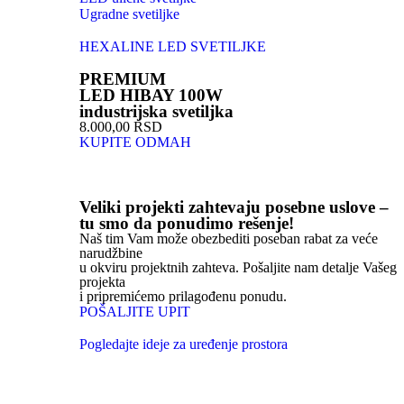
Ugradne svetiljke
HEXALINE LED SVETILJKE
PREMIUM
LED HIBAY 100W
industrijska svetiljka
8.000,00 RSD
KUPITE ODMAH
Veliki projekti zahtevaju posebne uslove –
tu smo da ponudimo rešenje!
Naš tim Vam može obezbediti poseban rabat za veće
narudžbine
u okviru projektnih zahteva. Pošaljite nam detalje Vašeg
projekta
i pripremićemo prilagođenu ponudu.
POŠALJITE UPIT
Pogledajte ideje za uređenje prostora