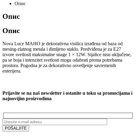
Опис
Опис
Опис
Nova Luce MAHO je dekorativna visilica izrađena od baza od
mesing-zlatnog metala i dimljeno staklo. Predviđena je za E27
izvore svetlosti maksimalne snage 1 × 12W. Sijalice nisu uključene,
pa se boja i intenzitet svetlosti mogu odabrati prema potrebama
prostora. Pogodna je za dekorativno osvetljenje savremenih
enterijera.
Prijavite se na naš newsletter i ostanite u toku sa promocijama i
najnovijim proizvodima