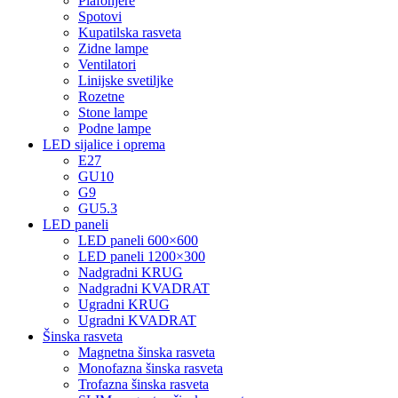
Plafonjere
Spotovi
Kupatilska rasveta
Zidne lampe
Ventilatori
Linijske svetiljke
Rozetne
Stone lampe
Podne lampe
LED sijalice i oprema
E27
GU10
G9
GU5.3
LED paneli
LED paneli 600×600
LED paneli 1200×300
Nadgradni KRUG
Nadgradni KVADRAT
Ugradni KRUG
Ugradni KVADRAT
Šinska rasveta
Magnetna šinska rasveta
Monofazna šinska rasveta
Trofazna šinska rasveta