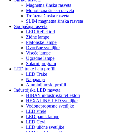
Magnetna šinska rasveta
Monofazna šinska rasveta
Trofazna šinska rasveta
SLIM magnetna šinska rasveta
Spoljašnja rasveta
LED Reflektori
Zidne lampe
Plafonske lampe
Dvorišne svetiljke
Viseće lampe
Ugradne lampe
Solarni program
LED trake i alu profili
LED Trake
Napajanja
Aluminijumski profili
Industrijska LED rasveta
HIBAY industrijski reflektori
HEXALINE LED svetiljke
Vodonepropusne svetiljke
LED strele
LED panik lampe
LED Cevi
LED ulične svetiljke