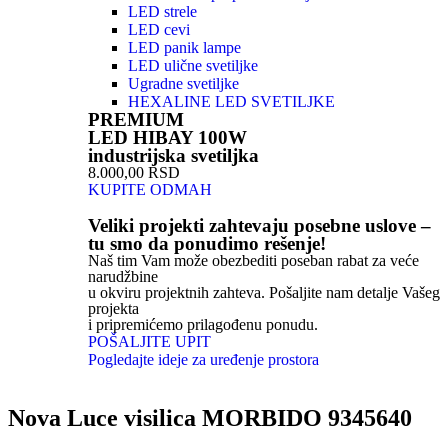
LED strele
LED cevi
LED panik lampe
LED ulične svetiljke
Ugradne svetiljke
HEXALINE LED SVETILJKE
PREMIUM
LED HIBAY 100W
industrijska svetiljka
8.000,00 RSD
KUPITE ODMAH
Veliki projekti zahtevaju posebne uslove –
tu smo da ponudimo rešenje!
Naš tim Vam može obezbediti poseban rabat za veće
narudžbine
u okviru projektnih zahteva. Pošaljite nam detalje Vašeg
projekta
i pripremićemo prilagođenu ponudu.
POŠALJITE UPIT
Pogledajte ideje za uređenje prostora
Nova Luce visilica MORBIDO 9345640