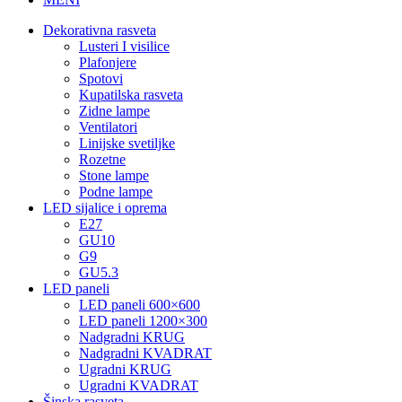
Dekorativna rasveta
Lusteri I visilice
Plafonjere
Spotovi
Kupatilska rasveta
Zidne lampe
Ventilatori
Linijske svetiljke
Rozetne
Stone lampe
Podne lampe
LED sijalice i oprema
E27
GU10
G9
GU5.3
LED paneli
LED paneli 600×600
LED paneli 1200×300
Nadgradni KRUG
Nadgradni KVADRAT
Ugradni KRUG
Ugradni KVADRAT
Šinska rasveta