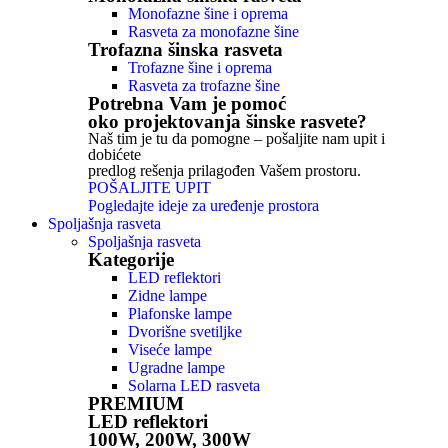
Monofazne šine i oprema
Rasveta za monofazne šine
Trofazna šinska rasveta
Trofazne šine i oprema
Rasveta za trofazne šine
Potrebna Vam je pomoć
oko projektovanja šinske rasvete?
Naš tim je tu da pomogne – pošaljite nam upit i
dobićete
predlog rešenja prilagođen Vašem prostoru.
POŠALJITE UPIT
Pogledajte ideje za uređenje prostora
Spoljašnja rasveta
Spoljašnja rasveta
Kategorije
LED reflektori
Zidne lampe
Plafonske lampe
Dvorišne svetiljke
Viseće lampe
Ugradne lampe
Solarna LED rasveta
PREMIUM
LED reflektori
100W, 200W, 300W