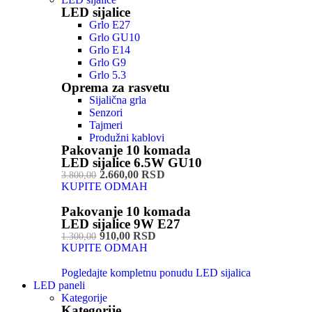
LED sijalice
Grlo E27
Grlo GU10
Grlo E14
Grlo G9
Grlo 5.3
Oprema za rasvetu
Sijalična grla
Senzori
Tajmeri
Produžni kablovi
Pakovanje 10 komada
LED sijalice 6.5W GU10
2.660,00 RSD
3.800,00
KUPITE ODMAH
Pakovanje 10 komada
LED sijalice 9W E27
910,00 RSD
1.300,00
KUPITE ODMAH
Pogledajte kompletnu ponudu LED sijalica
LED paneli
Kategorije
Kategorije