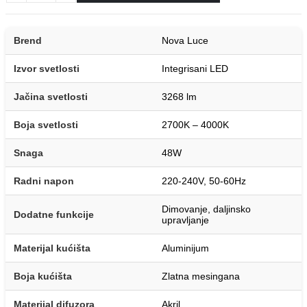
Brend
Nova Luce
Izvor svetlosti
Integrisani LED
Jačina svetlosti
3268 lm
Boja svetlosti
2700K – 4000K
Snaga
48W
Radni napon
220-240V, 50-60Hz
Dimovanje, daljinsko
Dodatne funkcije
upravljanje
Materijal kućišta
Aluminijum
Boja kućišta
Zlatna mesingana
Materijal difuzora
Akril