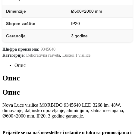
Dimenzije
Ø600×2000 mm
Stepen zaštite
IP20
Garancija
3 godine
Шифра производа:
9345640
Категорије:
Dekorativna rasveta
,
Lusteri I visilice
Опис
Опис
Опис
Nova Luce visilica MORBIDO 9345640 LED 3268 lm, 48W,
dimovanje, daljinsko upravljanje, aluminijum, zlatna mesingana,
Ø600×2000 mm, IP20, 3 godine garancije.
Prijavite se na naš newsletter i ostanite u toku sa promocijama i