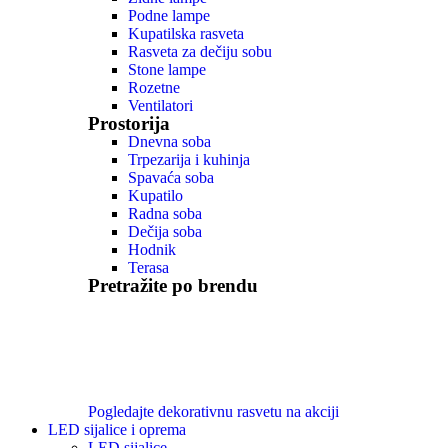
Podne lampe
Kupatilska rasveta
Rasveta za dečiju sobu
Stone lampe
Rozetne
Ventilatori
Prostorija
Dnevna soba
Trpezarija i kuhinja
Spavaća soba
Kupatilo
Radna soba
Dečija soba
Hodnik
Terasa
Pretražite po brendu
Pogledajte dekorativnu rasvetu na akciji
LED sijalice i oprema
LED sijalice