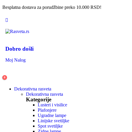
Besplatna dostava za porudžbine preko 10.000 RSD!
Dobro došli
Moj Nalog
0
Dekorativna rasveta
Dekorativna rasveta
Kategorije
Lusteri i visilice
Plafonjere
Ugradne lampe
Linijske svetiljke
Spot svetiljke
Zidne lampe