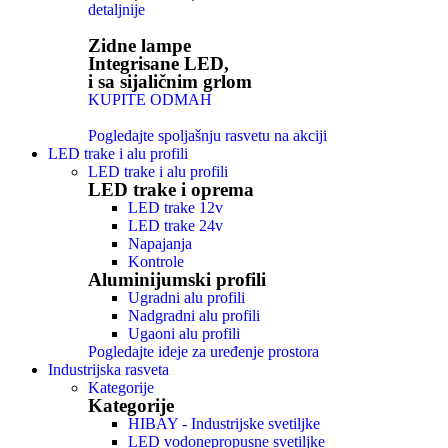
detaljnije
Zidne lampe
Integrisane LED,
i sa sijaličnim grlom
KUPITE ODMAH
Pogledajte spoljašnju rasvetu na akciji
LED trake i alu profili
LED trake i alu profili
LED trake i oprema
LED trake 12v
LED trake 24v
Napajanja
Kontrole
Aluminijumski profili
Ugradni alu profili
Nadgradni alu profili
Ugaoni alu profili
Pogledajte ideje za uređenje prostora
Industrijska rasveta
Kategorije
Kategorije
HIBAY - Industrijske svetiljke
LED vodonepropusne svetiljke