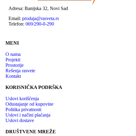
Adresa: Banijska 32, Novi Sad
Email:
prodaja@rasveta.rs
Telefon:
069/290-0-290
MENI
O nama
Projekti
Prostorije
Rešenja rasvete
Kontakt
KORISNIČKA PODRŠKA
Uslovi korišćenja
Odustajanje od kupovine
Politika privatnosti
Uslovi i načini plaćanja
Uslovi dostave
DRUŠTVENE MREŽE