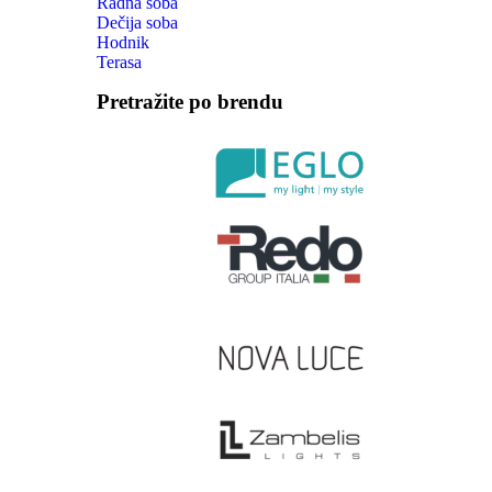
Radna soba
Dečija soba
Hodnik
Terasa
Pretražite po brendu