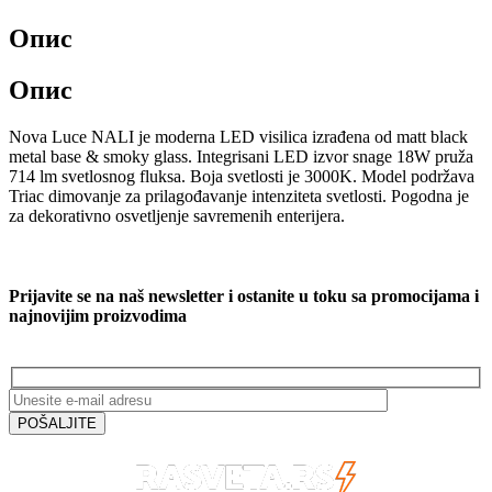
Опис
Опис
Nova Luce NALI je moderna LED visilica izrađena od matt black
metal base & smoky glass. Integrisani LED izvor snage 18W pruža
714 lm svetlosnog fluksa. Boja svetlosti je 3000K. Model podržava
Triac dimovanje za prilagođavanje intenziteta svetlosti. Pogodna je
za dekorativno osvetljenje savremenih enterijera.
Prijavite se na naš newsletter i ostanite u toku sa promocijama i
najnovijim proizvodima