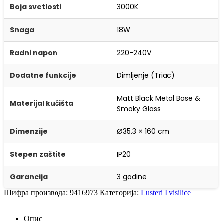
Boja svetlosti
3000K
Snaga
18W
Radni napon
220-240V
Dodatne funkcije
Dimljenje (Triac)
Matt Black Metal Base &
Materijal kućišta
Smoky Glass
Dimenzije
Ø35.3 × 160 cm
Stepen zaštite
IP20
Garancija
3 godine
Шифра производа:
9416973
Категорија:
Lusteri I visilice
Опис