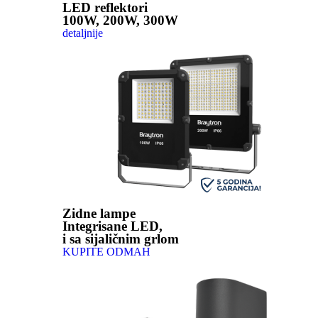
LED reflektori
100W, 200W, 300W
detaljnije
Zidne lampe
Integrisane LED,
i sa sijaličnim grlom
KUPITE ODMAH