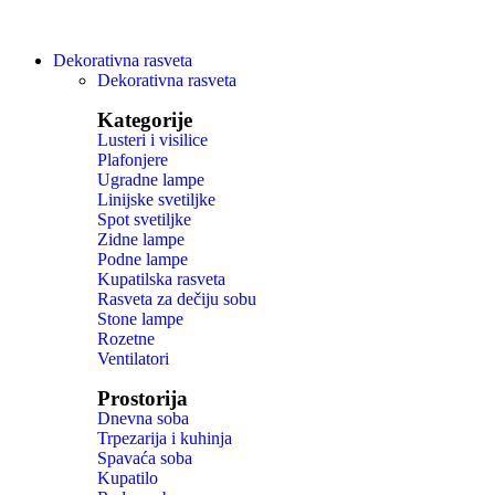
Dekorativna rasveta
Dekorativna rasveta
Kategorije
Lusteri i visilice
Plafonjere
Ugradne lampe
Linijske svetiljke
Spot svetiljke
Zidne lampe
Podne lampe
Kupatilska rasveta
Rasveta za dečiju sobu
Stone lampe
Rozetne
Ventilatori
Prostorija
Dnevna soba
Trpezarija i kuhinja
Spavaća soba
Kupatilo