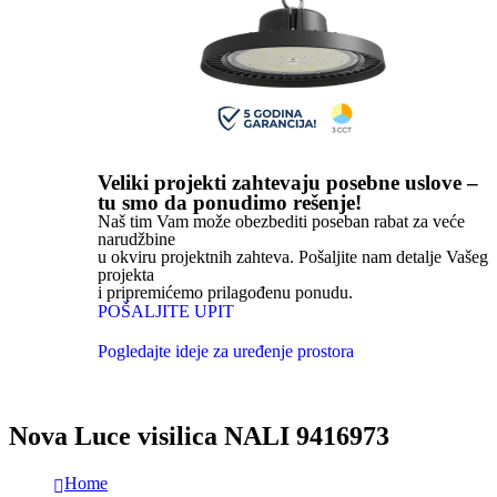
Veliki projekti zahtevaju posebne uslove –
tu smo da ponudimo rešenje!
Naš tim Vam može obezbediti poseban rabat za veće
narudžbine
u okviru projektnih zahteva. Pošaljite nam detalje Vašeg
projekta
i pripremićemo prilagođenu ponudu.
POŠALJITE UPIT
Pogledajte ideje za uređenje prostora
Nova Luce visilica NALI 9416973
Home