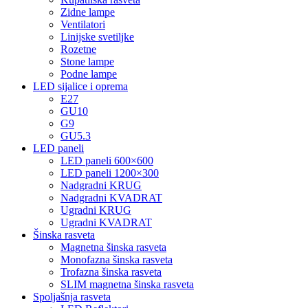
Zidne lampe
Ventilatori
Linijske svetiljke
Rozetne
Stone lampe
Podne lampe
LED sijalice i oprema
E27
GU10
G9
GU5.3
LED paneli
LED paneli 600×600
LED paneli 1200×300
Nadgradni KRUG
Nadgradni KVADRAT
Ugradni KRUG
Ugradni KVADRAT
Šinska rasveta
Magnetna šinska rasveta
Monofazna šinska rasveta
Trofazna šinska rasveta
SLIM magnetna šinska rasveta
Spoljašnja rasveta