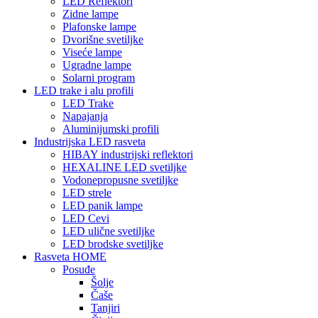
LED Reflektori
Zidne lampe
Plafonske lampe
Dvorišne svetiljke
Viseće lampe
Ugradne lampe
Solarni program
LED trake i alu profili
LED Trake
Napajanja
Aluminijumski profili
Industrijska LED rasveta
HIBAY industrijski reflektori
HEXALINE LED svetiljke
Vodonepropusne svetiljke
LED strele
LED panik lampe
LED Cevi
LED ulične svetiljke
LED brodske svetiljke
Rasveta HOME
Posuđe
Šolje
Čaše
Tanjiri