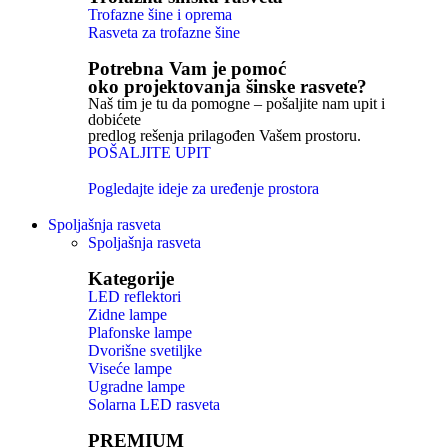
Trofazne šine i oprema
Rasveta za trofazne šine
Potrebna Vam je pomoć
oko projektovanja šinske rasvete?
Naš tim je tu da pomogne – pošaljite nam upit i
dobićete
predlog rešenja prilagođen Vašem prostoru.
POŠALJITE UPIT
Pogledajte ideje za uređenje prostora
Spoljašnja rasveta
Spoljašnja rasveta
Kategorije
LED reflektori
Zidne lampe
Plafonske lampe
Dvorišne svetiljke
Viseće lampe
Ugradne lampe
Solarna LED rasveta
PREMIUM