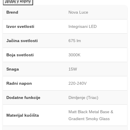
Додај у корпу
Brend
Nova Luce
Izvor svetlosti
Integrisani LED
Jačina svetlosti
675 lm
Boja svetlosti
3000K
Snaga
15W
Radni napon
220-240V
Dodatne funkcije
Dimljenje (Triac)
Matt Black Metal Base &
Materijal kućišta
Gradient Smoky Glass