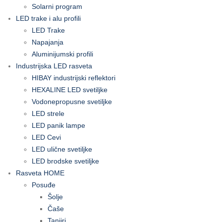
Solarni program
LED trake i alu profili
LED Trake
Napajanja
Aluminijumski profili
Industrijska LED rasveta
HIBAY industrijski reflektori
HEXALINE LED svetiljke
Vodonepropusne svetiljke
LED strele
LED panik lampe
LED Cevi
LED ulične svetiljke
LED brodske svetiljke
Rasveta HOME
Posuđe
Šolje
Čaše
Tanjiri