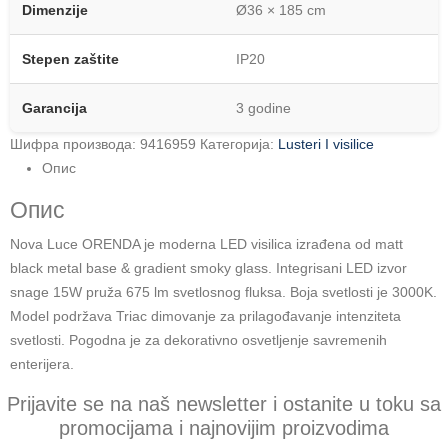
Dimenzije
Ø36 × 185 cm
Stepen zaštite
IP20
Garancija
3 godine
Шифра производа:
9416959
Категорија:
Lusteri I visilice
Опис
Опис
Nova Luce ORENDA je moderna LED visilica izrađena od matt
black metal base & gradient smoky glass. Integrisani LED izvor
snage 15W pruža 675 lm svetlosnog fluksa. Boja svetlosti je 3000K.
Model podržava Triac dimovanje za prilagođavanje intenziteta
svetlosti. Pogodna je za dekorativno osvetljenje savremenih
enterijera.
Prijavite se na naš newsletter i ostanite u toku sa
promocijama i najnovijim proizvodima