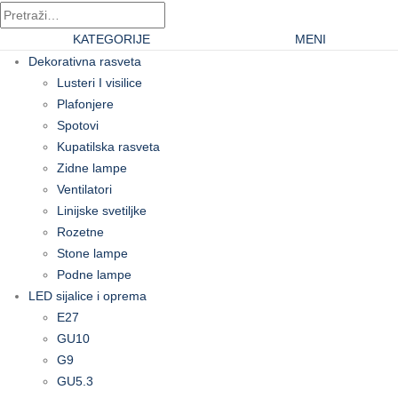
KATEGORIJE
MENI
Dekorativna rasveta
Lusteri I visilice
Plafonjere
Spotovi
Kupatilska rasveta
Zidne lampe
Ventilatori
Linijske svetiljke
Rozetne
Stone lampe
Podne lampe
LED sijalice i oprema
E27
GU10
G9
GU5.3