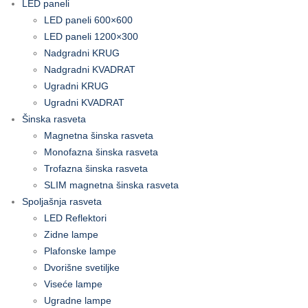
LED paneli
LED paneli 600×600
LED paneli 1200×300
Nadgradni KRUG
Nadgradni KVADRAT
Ugradni KRUG
Ugradni KVADRAT
Šinska rasveta
Magnetna šinska rasveta
Monofazna šinska rasveta
Trofazna šinska rasveta
SLIM magnetna šinska rasveta
Spoljašnja rasveta
LED Reflektori
Zidne lampe
Plafonske lampe
Dvorišne svetiljke
Viseće lampe
Ugradne lampe