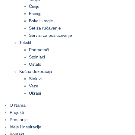
Činije
Escajg
Bokali i tegle
Set za ručavanje
Servisi za posluživanje
Tekstil
Podmetači
Stolnjaci
Ostalo
Kućna dekoracija
Stolovi
Vaze
Ukrasi
O Nama
Projekti
Prostorije
Ideje i inspiracije
Kontakt