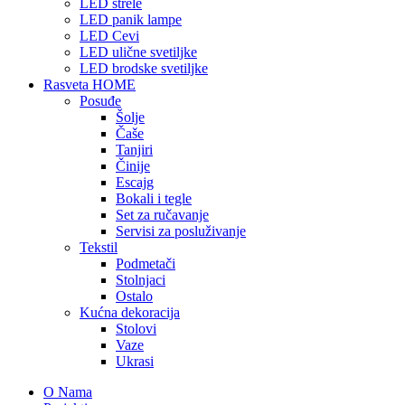
LED strele
LED panik lampe
LED Cevi
LED ulične svetiljke
LED brodske svetiljke
Rasveta HOME
Posuđe
Šolje
Čaše
Tanjiri
Činije
Escajg
Bokali i tegle
Set za ručavanje
Servisi za posluživanje
Tekstil
Podmetači
Stolnjaci
Ostalo
Kućna dekoracija
Stolovi
Vaze
Ukrasi
O Nama