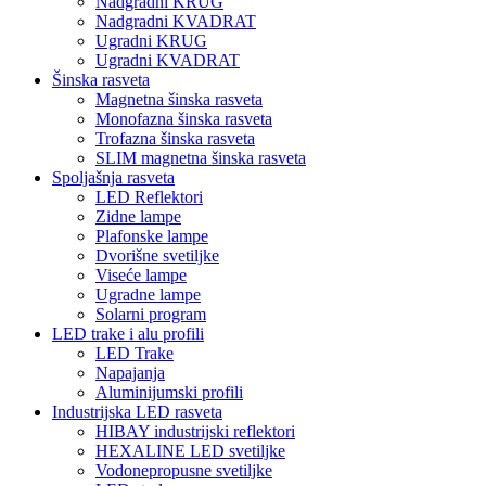
Nadgradni KRUG
Nadgradni KVADRAT
Ugradni KRUG
Ugradni KVADRAT
Šinska rasveta
Magnetna šinska rasveta
Monofazna šinska rasveta
Trofazna šinska rasveta
SLIM magnetna šinska rasveta
Spoljašnja rasveta
LED Reflektori
Zidne lampe
Plafonske lampe
Dvorišne svetiljke
Viseće lampe
Ugradne lampe
Solarni program
LED trake i alu profili
LED Trake
Napajanja
Aluminijumski profili
Industrijska LED rasveta
HIBAY industrijski reflektori
HEXALINE LED svetiljke
Vodonepropusne svetiljke