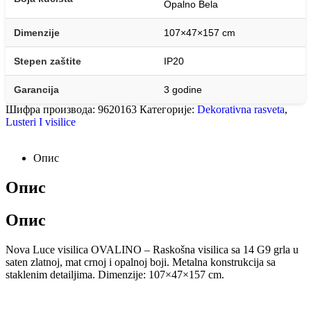
Opalno Bela
Dimenzije
107×47×157 cm
Stepen zaštite
IP20
Garancija
3 godine
Шифра производа:
9620163
Категорије:
Dekorativna rasveta
,
Lusteri I visilice
Опис
Опис
Опис
Nova Luce visilica OVALINO – Raskošna visilica sa 14 G9 grla u
saten zlatnoj, mat crnoj i opalnoj boji. Metalna konstrukcija sa
staklenim detailjima. Dimenzije: 107×47×157 cm.