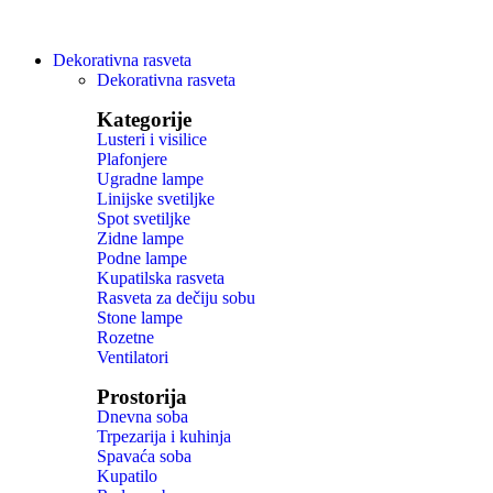
Dekorativna rasveta
Dekorativna rasveta
Kategorije
Lusteri i visilice
Plafonjere
Ugradne lampe
Linijske svetiljke
Spot svetiljke
Zidne lampe
Podne lampe
Kupatilska rasveta
Rasveta za dečiju sobu
Stone lampe
Rozetne
Ventilatori
Prostorija
Dnevna soba
Trpezarija i kuhinja
Spavaća soba
Kupatilo