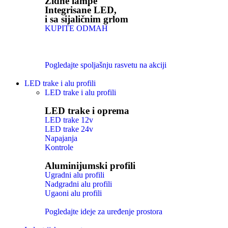
Zidne lampe
Integrisane LED,
i sa sijaličnim grlom
KUPITE ODMAH
Pogledajte spoljašnju rasvetu na akciji
LED trake i alu profili
LED trake i alu profili
LED trake i oprema
LED trake 12v
LED trake 24v
Napajanja
Kontrole
Aluminijumski profili
Ugradni alu profili
Nadgradni alu profili
Ugaoni alu profili
Pogledajte ideje za uređenje prostora