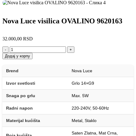
Nova Luce visilica OVALINO 9620163
32.000,00
RSD
-
+
Додај у корпу
Brend
Nova Luce
Izvor svetlosti
Grlo 14×G9
Snaga po grlu
Max. 5W
Radni napon
220-240V, 50-60Hz
Materijal kućišta
Metal, Staklo
Saten Zlatna, Mat Crna,
Boja kućišta