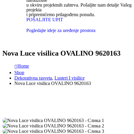
narudžbine
u okviru projektnih zahteva. Pošaljite nam detalje Vašeg
projekta
i pripremićemo prilagođenu ponudu.
POŠALJITE UPIT
Pogledajte ideje za uređenje prostora
Nova Luce visilica OVALINO 9620163
Home
Shop
Dekorativna rasveta
,
Lusteri I visilice
Nova Luce visilica OVALINO 9620163