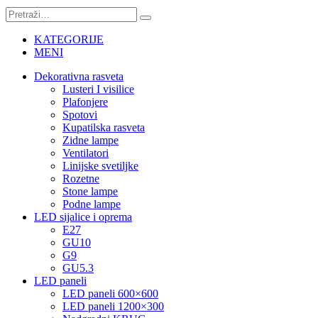
KATEGORIJE
MENI
Dekorativna rasveta
Lusteri I visilice
Plafonjere
Spotovi
Kupatilska rasveta
Zidne lampe
Ventilatori
Linijske svetiljke
Rozetne
Stone lampe
Podne lampe
LED sijalice i oprema
E27
GU10
G9
GU5.3
LED paneli
LED paneli 600×600
LED paneli 1200×300