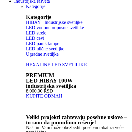
Industrijska rasveta
Kategorije
Kategorije
HIBAY - Industrijske svetiljke
LED vodonepropusne svetiljke
LED strele
LED cevi
LED panik lampe
LED ulične svetiljke
Ugradne svetiljke
HEXALINE LED SVETILJKE
PREMIUM
LED HIBAY 100W
industrijska svetiljka
8.000,00 RSD
KUPITE ODMAH
Veliki projekti zahtevaju posebne uslove –
tu smo da ponudimo rešenje!
Naš tim Vam može obezbediti poseban rabat za veće