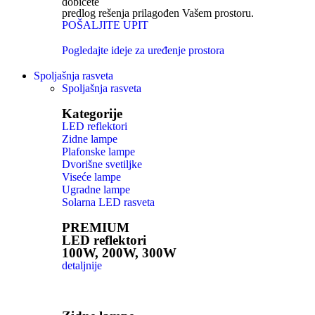
dobićete
predlog rešenja prilagođen Vašem prostoru.
POŠALJITE UPIT
Pogledajte ideje za uređenje prostora
Spoljašnja rasveta
Spoljašnja rasveta
Kategorije
LED reflektori
Zidne lampe
Plafonske lampe
Dvorišne svetiljke
Viseće lampe
Ugradne lampe
Solarna LED rasveta
PREMIUM
LED reflektori
100W, 200W, 300W
detaljnije