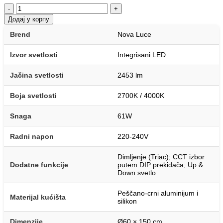
-
+
Додај у корпу
Brend
Nova Luce
Izvor svetlosti
Integrisani LED
Jačina svetlosti
2453 lm
Boja svetlosti
2700K / 4000K
Snaga
61W
Radni napon
220-240V
Dimljenje (Triac); CCT izbor
Dodatne funkcije
putem DIP prekidača; Up &
Down svetlo
Peščano-crni aluminijum i
Materijal kućišta
silikon
Dimenzije
Ø60 × 150 cm