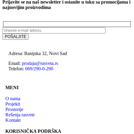
Prijavite se na naš newsletter i ostanite u toku sa promocijama i
najnovijim proizvodima
Adresa: Banijska 32, Novi Sad
Email:
prodaja@rasveta.rs
Telefon:
069/290-0-290
MENI
O nama
Projekti
Prostorije
Rešenja rasvete
Kontakt
KORISNIČKA PODRŠKA