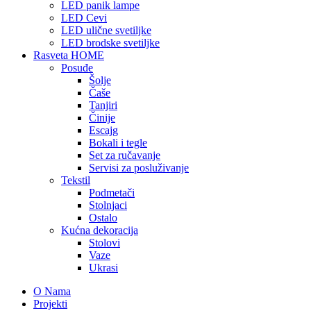
LED panik lampe
LED Cevi
LED ulične svetiljke
LED brodske svetiljke
Rasveta HOME
Posuđe
Šolje
Čaše
Tanjiri
Činije
Escajg
Bokali i tegle
Set za ručavanje
Servisi za posluživanje
Tekstil
Podmetači
Stolnjaci
Ostalo
Kućna dekoracija
Stolovi
Vaze
Ukrasi
O Nama
Projekti