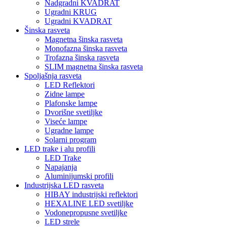
Nadgradni KVADRAT
Ugradni KRUG
Ugradni KVADRAT
Šinska rasveta
Magnetna šinska rasveta
Monofazna šinska rasveta
Trofazna šinska rasveta
SLIM magnetna šinska rasveta
Spoljašnja rasveta
LED Reflektori
Zidne lampe
Plafonske lampe
Dvorišne svetiljke
Viseće lampe
Ugradne lampe
Solarni program
LED trake i alu profili
LED Trake
Napajanja
Aluminijumski profili
Industrijska LED rasveta
HIBAY industrijski reflektori
HEXALINE LED svetiljke
Vodonepropusne svetiljke
LED strele