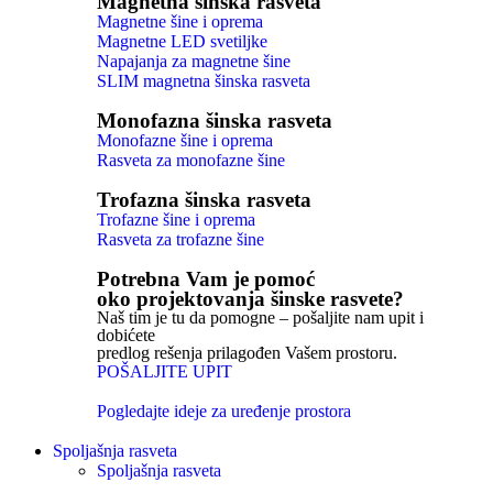
Magnetna šinska rasveta
Magnetne šine i oprema
Magnetne LED svetiljke
Napajanja za magnetne šine
SLIM magnetna šinska rasveta
Monofazna šinska rasveta
Monofazne šine i oprema
Rasveta za monofazne šine
Trofazna šinska rasveta
Trofazne šine i oprema
Rasveta za trofazne šine
Potrebna Vam je pomoć
oko projektovanja šinske rasvete?
Naš tim je tu da pomogne – pošaljite nam upit i
dobićete
predlog rešenja prilagođen Vašem prostoru.
POŠALJITE UPIT
Pogledajte ideje za uređenje prostora
Spoljašnja rasveta
Spoljašnja rasveta