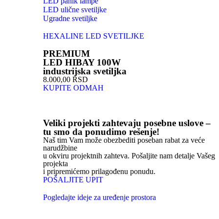
LED panik lampe
LED ulične svetiljke
Ugradne svetiljke
HEXALINE LED SVETILJKE
PREMIUM
LED HIBAY 100W
industrijska svetiljka
8.000,00 RSD
KUPITE ODMAH
Veliki projekti zahtevaju posebne uslove –
tu smo da ponudimo rešenje!
Naš tim Vam može obezbediti poseban rabat za veće
narudžbine
u okviru projektnih zahteva. Pošaljite nam detalje Vašeg
projekta
i pripremićemo prilagođenu ponudu.
POŠALJITE UPIT
Pogledajte ideje za uređenje prostora