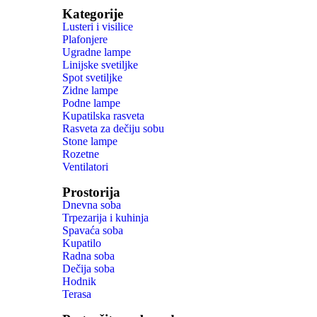
Kategorije
Lusteri i visilice
Plafonjere
Ugradne lampe
Linijske svetiljke
Spot svetiljke
Zidne lampe
Podne lampe
Kupatilska rasveta
Rasveta za dečiju sobu
Stone lampe
Rozetne
Ventilatori
Prostorija
Dnevna soba
Trpezarija i kuhinja
Spavaća soba
Kupatilo
Radna soba
Dečija soba
Hodnik
Terasa