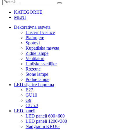
KATEGORIJE
MENI
Dekorativna rasveta
Lusteri I visilice
Plafonjere
Spotovi
Kupatilska rasveta
Zidne lampe
Ventilatori
Linijske svetiljke
Rozetne
Stone lampe
Podne lampe
LED sijalice i oprema
E27
GU10
G9
GU5.3
LED paneli
LED paneli 600×600
LED paneli 1200×300
Nadgradni KRUG