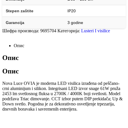
Stepen zaštite
IP20
Garancija
3 godine
Шифра производа:
9695704
Категорија:
Lusteri I visilice
Опис
Опис
Опис
Nova Luce OVIA je moderna LED visilica izrađena od peščano-
crni aluminijum i silikon. Integrisani LED izvor snage 61W pruža
2453 lm svetlosnog fluksa u 2700K / 4000K boji svetlosti. Model
podržava Triac dimovanje. CCT izbor putem DIP prekidača; Up &
Down svetlo. Pogodna je za dekorativno osvetljenje trpezarija,
dnevnih boravaka i savremenih enterijera.