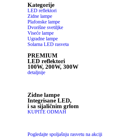
Kategorije
LED reflektori
Zidne lampe
Plafonske lampe
Dvorišne svetiljke
Viseće lampe
Ugradne lampe
Solarna LED rasveta
PREMIUM
LED reflektori
100W, 200W, 300W
detaljnije
Zidne lampe
Integrisane LED,
i sa sijaličnim grlom
KUPITE ODMAH
Pogledajte spoljašnju rasvetu na akciji