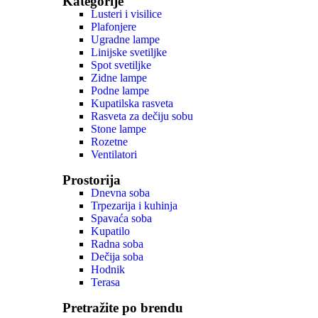
Kategorije
Lusteri i visilice
Plafonjere
Ugradne lampe
Linijske svetiljke
Spot svetiljke
Zidne lampe
Podne lampe
Kupatilska rasveta
Rasveta za dečiju sobu
Stone lampe
Rozetne
Ventilatori
Prostorija
Dnevna soba
Trpezarija i kuhinja
Spavaća soba
Kupatilo
Radna soba
Dečija soba
Hodnik
Terasa
Pretražite po brendu