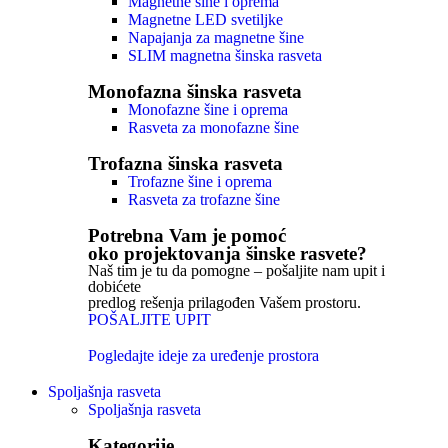
Magnetne šine i oprema
Magnetne LED svetiljke
Napajanja za magnetne šine
SLIM magnetna šinska rasveta
Monofazna šinska rasveta
Monofazne šine i oprema
Rasveta za monofazne šine
Trofazna šinska rasveta
Trofazne šine i oprema
Rasveta za trofazne šine
Potrebna Vam je pomoć
oko projektovanja šinske rasvete?
Naš tim je tu da pomogne – pošaljite nam upit i
dobićete
predlog rešenja prilagođen Vašem prostoru.
POŠALJITE UPIT
Pogledajte ideje za uređenje prostora
Spoljašnja rasveta
Spoljašnja rasveta
Kategorije