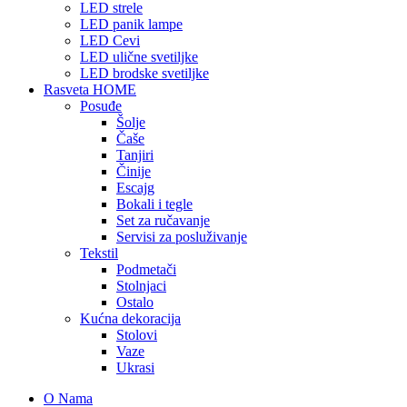
LED strele
LED panik lampe
LED Cevi
LED ulične svetiljke
LED brodske svetiljke
Rasveta HOME
Posuđe
Šolje
Čaše
Tanjiri
Činije
Escajg
Bokali i tegle
Set za ručavanje
Servisi za posluživanje
Tekstil
Podmetači
Stolnjaci
Ostalo
Kućna dekoracija
Stolovi
Vaze
Ukrasi
O Nama