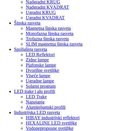
Nadgradni KRUG
Nadgradni KVADRAT
Ugradni KRUG
Ugradni KVADRAT
Šinska rasveta
Magnetna šinska rasveta
Monofazna šinska rasveta
Trofazna šinska rasveta
SLIM magnetna šinska rasveta
Spoljašnja rasveta
LED Reflektori
Zidne lampe
Plafonske lampe
Dvorišne svetiljke
Viseće lampe
Ugradne lampe
Solarni program
LED trake i alu profili
LED Trake
Napajanja
Aluminijumski profili
Industrijska LED rasveta
HIBAY industrijski reflektori
HEXALINE LED svetiljke
Vodonepropusne svetiljke