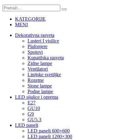
KATEGORIJE
MENI
Dekorativna rasveta
Lusteri I visilice
Plafonjere
Spotovi
Kupatilska rasveta
Zidne lampe
Ventilatori
Linijske svetiljke
Rozetne
Stone lampe
Podne lampe
LED sijalice i oprema
E27
GU10
G9
GU5.3
LED paneli
LED paneli 600×600
LED paneli 1200×300