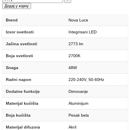
Додај у корпу
Brend
Nova Luce
Izvor svetlosti
Integrisani LED
Jačina svetlosti
2773 lm
Boja svetlosti
2700K
Snaga
48W
Radni napon
220-240V, 50-60Hz
Dodatne funkcije
Dimovanje
Materijal kućišta
Aluminijum
Boja kućišta
Pesak bela
Materijal difuzora
Akril