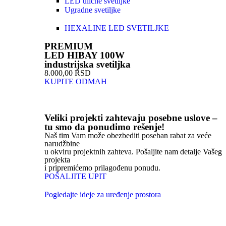
LED ulične svetiljke
Ugradne svetiljke
HEXALINE LED SVETILJKE
PREMIUM
LED HIBAY 100W
industrijska svetiljka
8.000,00 RSD
KUPITE ODMAH
Veliki projekti zahtevaju posebne uslove –
tu smo da ponudimo rešenje!
Naš tim Vam može obezbediti poseban rabat za veće
narudžbine
u okviru projektnih zahteva. Pošaljite nam detalje Vašeg
projekta
i pripremićemo prilagođenu ponudu.
POŠALJITE UPIT
Pogledajte ideje za uređenje prostora