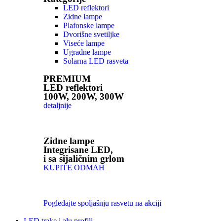
LED reflektori
Zidne lampe
Plafonske lampe
Dvorišne svetiljke
Viseće lampe
Ugradne lampe
Solarna LED rasveta
PREMIUM
LED reflektori
100W, 200W, 300W
detaljnije
Zidne lampe
Integrisane LED,
i sa sijaličnim grlom
KUPITE ODMAH
Pogledajte spoljašnju rasvetu na akciji
LED trake i alu profili