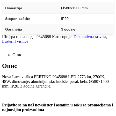
Dimenzije
Ø580×1500 mm
Stepen zaštite
IP20
Garancija
3 godine
Шифра производа:
9345688
Категорије:
Dekorativna rasveta
,
Lusteri I visilice
Опис
Опис
Nova Luce visilica PERTINO 9345688 LED 2773 lm, 2700K,
48W, dimovanje, aluminijumsko kućište, pesak bela, Ø580×1500
mm, IP20, 3 godine garancije.
Prijavite se na naš newsletter i ostanite u toku sa promocijama i
najnovijim proizvodima