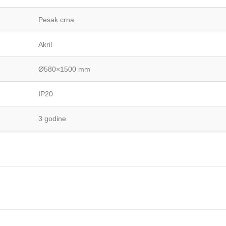
Pesak crna
Akril
Ø580×1500 mm
IP20
3 godine