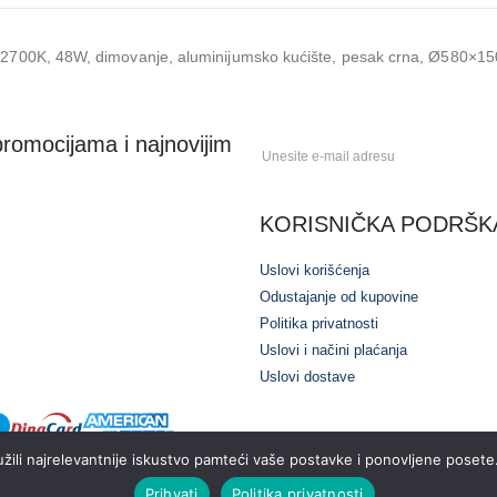
700K, 48W, dimovanje, aluminijumsko kućište, pesak crna, Ø580×150
 promocijama i najnovijim
KORISNIČKA PODRŠK
Uslovi korišćenja
Odustajanje od kupovine
Politika privatnosti
Uslovi i načini plaćanja
Uslovi dostave
žili najrelevantnije iskustvo pamteći vaše postavke i ponovljene posete. 
Prihvati
Politika privatnosti