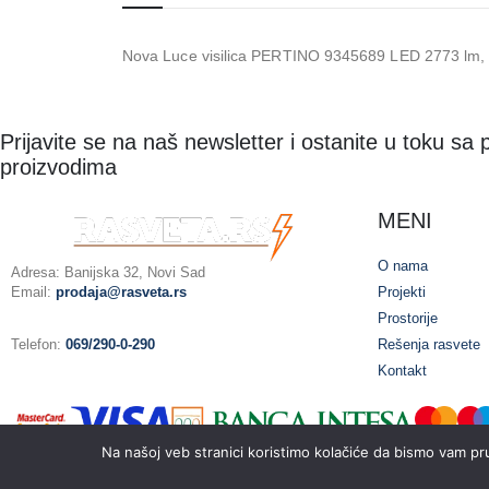
Nova Luce visilica PERTINO 9345689 LED 2773 lm, 2
Prijavite se na naš newsletter i ostanite u toku sa
proizvodima
MENI
O nama
Adresa: Banijska 32, Novi Sad
Email:
prodaja@rasveta.rs
Projekti
Prostorije
Telefon:
069/290-0-290
Rešenja rasvete
Kontakt
Na našoj veb stranici koristimo kolačiće da bismo vam pru
© EL-CO 2025. Sva prava zadržana.