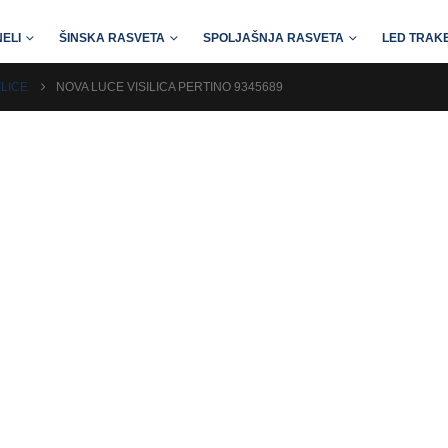
ELI
ŠINSKA RASVETA
SPOLJAŠNJA RASVETA
LED TRAKE
ILICE
NOVA LUCE VISILICA PERTINO 9345689