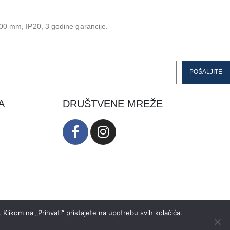
0 mm, IP20, 3 godine garancije.
A
DRUŠTVENE MREŽE
Klikom na „Prihvati“ pristajete na upotrebu svih kolačića.
Designed & developed by: