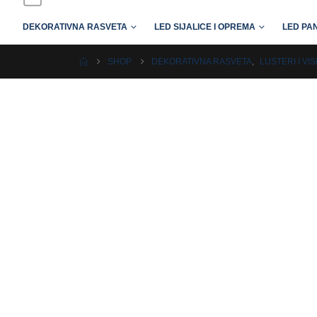
DEKORATIVNA RASVETA
LED SIJALICE I OPREMA
LED PAN
SHOP
DEKORATIVNA RASVETA
,
LUSTERI I VIS