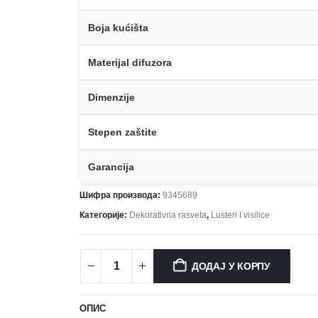
Boja kućišta
Materijal difuzora
Dimenzije
Stepen zaštite
Garancija
Шифра производа:
9345689
Категорије:
Dekorativna rasveta
,
Lusteri I visilice
ДОДАЈ У КОРПУ
ОПИС