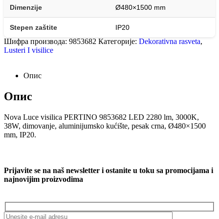
Dimenzije
Ø480×1500 mm
Stepen zaštite
IP20
Шифра производа:
9853682
Категорије:
Dekorativna rasveta
,
Lusteri I visilice
Опис
Опис
Nova Luce visilica PERTINO 9853682 LED 2280 lm, 3000K,
38W, dimovanje, aluminijumsko kućište, pesak crna, Ø480×1500
mm, IP20.
Prijavite se na naš newsletter i ostanite u toku sa promocijama i
najnovijim proizvodima