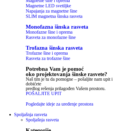
Magnetne šine i oprema
Magnetne LED svetiljke
Napajanja za magnetne šine
SLIM magnetna šinska rasveta
Monofazna šinska rasveta
Monofazne šine i oprema
Rasveta za monofazne šine
Trofazna šinska rasveta
Trofazne šine i oprema
Rasveta za trofazne šine
Potrebna Vam je pomoć
oko projektovanja šinske rasvete?
Naš tim je tu da pomogne – pošaljite nam upit i
dobićete
predlog rešenja prilagođen Vašem prostoru.
POŠALJITE UPIT
Pogledajte ideje za uređenje prostora
Spoljašnja rasveta
Spoljašnja rasveta
Kategorije