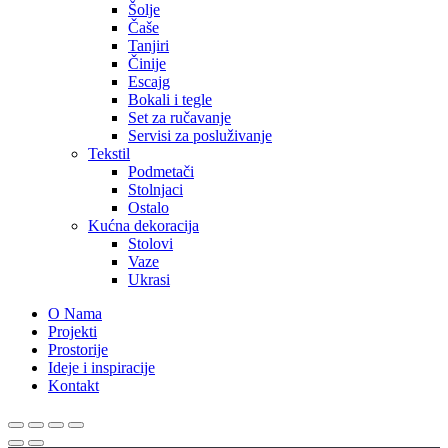
Šolje
Čaše
Tanjiri
Činije
Escajg
Bokali i tegle
Set za ručavanje
Servisi za posluživanje
Tekstil
Podmetači
Stolnjaci
Ostalo
Kućna dekoracija
Stolovi
Vaze
Ukrasi
O Nama
Projekti
Prostorije
Ideje i inspiracije
Kontakt