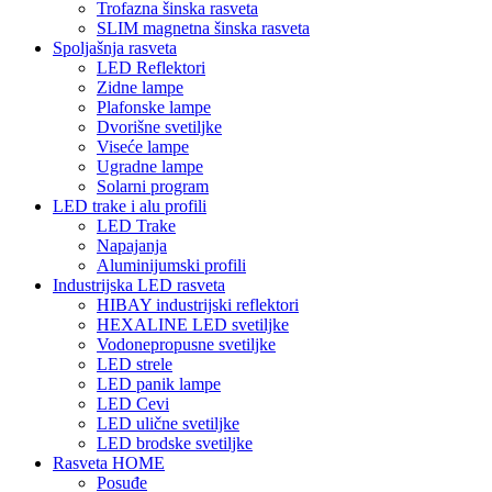
Trofazna šinska rasveta
SLIM magnetna šinska rasveta
Spoljašnja rasveta
LED Reflektori
Zidne lampe
Plafonske lampe
Dvorišne svetiljke
Viseće lampe
Ugradne lampe
Solarni program
LED trake i alu profili
LED Trake
Napajanja
Aluminijumski profili
Industrijska LED rasveta
HIBAY industrijski reflektori
HEXALINE LED svetiljke
Vodonepropusne svetiljke
LED strele
LED panik lampe
LED Cevi
LED ulične svetiljke
LED brodske svetiljke
Rasveta HOME
Posuđe