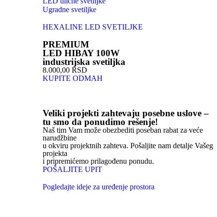
LED ulične svetiljke
Ugradne svetiljke
HEXALINE LED SVETILJKE
PREMIUM
LED HIBAY 100W
industrijska svetiljka
8.000,00 RSD
KUPITE ODMAH
Veliki projekti zahtevaju posebne uslove –
tu smo da ponudimo rešenje!
Naš tim Vam može obezbediti poseban rabat za veće
narudžbine
u okviru projektnih zahteva. Pošaljite nam detalje Vašeg
projekta
i pripremićemo prilagođenu ponudu.
POŠALJITE UPIT
Pogledajte ideje za uređenje prostora