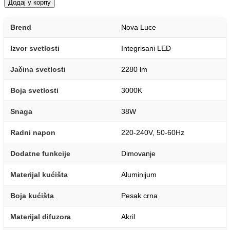
Додај у корпу
Brend
Nova Luce
Izvor svetlosti
Integrisani LED
Jačina svetlosti
2280 lm
Boja svetlosti
3000K
Snaga
38W
Radni napon
220-240V, 50-60Hz
Dodatne funkcije
Dimovanje
Materijal kućišta
Aluminijum
Boja kućišta
Pesak crna
Materijal difuzora
Akril