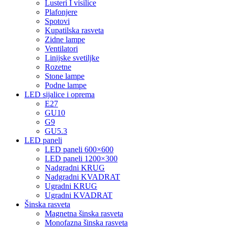
Lusteri I visilice
Plafonjere
Spotovi
Kupatilska rasveta
Zidne lampe
Ventilatori
Linijske svetiljke
Rozetne
Stone lampe
Podne lampe
LED sijalice i oprema
E27
GU10
G9
GU5.3
LED paneli
LED paneli 600×600
LED paneli 1200×300
Nadgradni KRUG
Nadgradni KVADRAT
Ugradni KRUG
Ugradni KVADRAT
Šinska rasveta
Magnetna šinska rasveta
Monofazna šinska rasveta