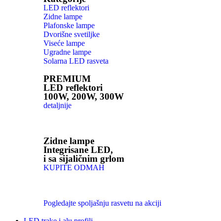
LED reflektori
Zidne lampe
Plafonske lampe
Dvorišne svetiljke
Viseće lampe
Ugradne lampe
Solarna LED rasveta
PREMIUM
LED reflektori
100W, 200W, 300W
detaljnije
Zidne lampe
Integrisane LED,
i sa sijaličnim grlom
KUPITE ODMAH
Pogledajte spoljašnju rasvetu na akciji
LED trake i alu profili