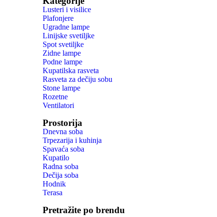
Kategorije
Lusteri i visilice
Plafonjere
Ugradne lampe
Linijske svetiljke
Spot svetiljke
Zidne lampe
Podne lampe
Kupatilska rasveta
Rasveta za dečiju sobu
Stone lampe
Rozetne
Ventilatori
Prostorija
Dnevna soba
Trpezarija i kuhinja
Spavaća soba
Kupatilo
Radna soba
Dečija soba
Hodnik
Terasa
Pretražite po brendu