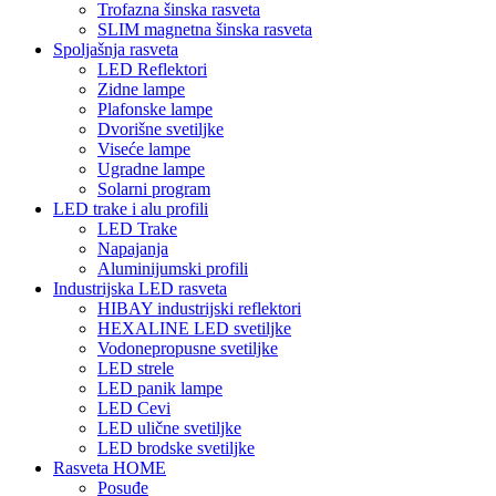
Trofazna šinska rasveta
SLIM magnetna šinska rasveta
Spoljašnja rasveta
LED Reflektori
Zidne lampe
Plafonske lampe
Dvorišne svetiljke
Viseće lampe
Ugradne lampe
Solarni program
LED trake i alu profili
LED Trake
Napajanja
Aluminijumski profili
Industrijska LED rasveta
HIBAY industrijski reflektori
HEXALINE LED svetiljke
Vodonepropusne svetiljke
LED strele
LED panik lampe
LED Cevi
LED ulične svetiljke
LED brodske svetiljke
Rasveta HOME
Posuđe