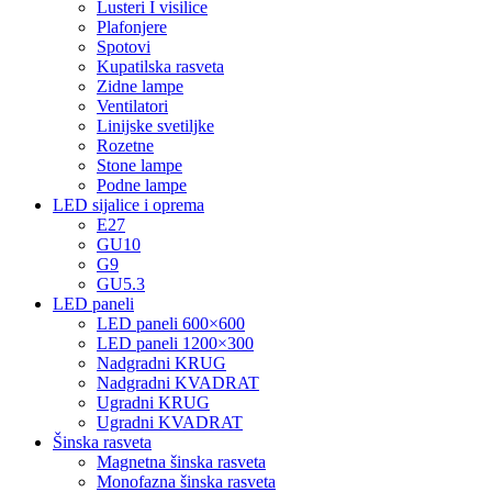
Lusteri I visilice
Plafonjere
Spotovi
Kupatilska rasveta
Zidne lampe
Ventilatori
Linijske svetiljke
Rozetne
Stone lampe
Podne lampe
LED sijalice i oprema
E27
GU10
G9
GU5.3
LED paneli
LED paneli 600×600
LED paneli 1200×300
Nadgradni KRUG
Nadgradni KVADRAT
Ugradni KRUG
Ugradni KVADRAT
Šinska rasveta
Magnetna šinska rasveta
Monofazna šinska rasveta