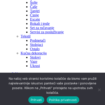
Šolje
Čaše
Tanjiri
Činije
Escajg
Bokali i tegle
Set za ručavanje
Servisi za posluživanje
Tekstil
Podmetači
Stolnjaci
Ostalo
Kućna dekoracija
Stolovi
Vaze
Ukrasi
O Nama
Projekti
Na našoj veb stranici koristimo kolačiće da bismo vam pružili
Prostorije
najrelevantnije iskustvo pamteći vaše postavke i ponovljene
Ideje i inspiracije
posete. Klikom na „Prihvati“ pristajete na upotrebu svih
Kontakt
kolačića.
Prihvati
Politika privatnosti