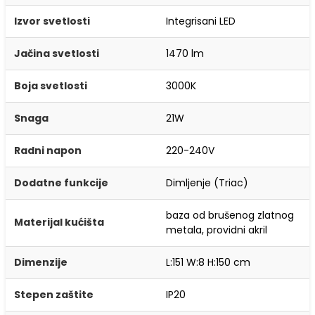
Izvor svetlosti
Integrisani LED
Jačina svetlosti
1470 lm
Boja svetlosti
3000K
Snaga
21W
Radni napon
220-240V
Dodatne funkcije
Dimljenje (Triac)
baza od brušenog zlatnog
Materijal kućišta
metala, providni akril
Dimenzije
L:151 W:8 H:150 cm
Stepen zaštite
IP20