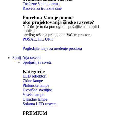
Trofazne šine i oprema
Rasveta za trofazne šine
Potrebna Vam je pomoć
oko projektovanja šinske rasvete?
Naš tim je tu da pomogne – pošaljite nam upit i
dobićete
predlog rešenja prilagođen Vašem prostoru.
POŠALJITE UPIT
Pogledajte ideje za uređenje prostora
Spoljašnja rasveta
Spoljašnja rasveta
Kategorije
LED reflektori
Zidne lampe
Plafonske lampe
Dvorišne svetiljke
Viseće lampe
Ugradne lampe
Solarna LED rasveta
PREMIUM