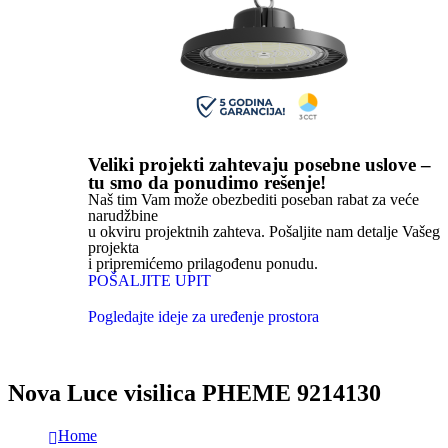
Veliki projekti zahtevaju posebne uslove –
tu smo da ponudimo rešenje!
Naš tim Vam može obezbediti poseban rabat za veće
narudžbine
u okviru projektnih zahteva. Pošaljite nam detalje Vašeg
projekta
i pripremićemo prilagođenu ponudu.
POŠALJITE UPIT
Pogledajte ideje za uređenje prostora
Nova Luce visilica PHEME 9214130
Home