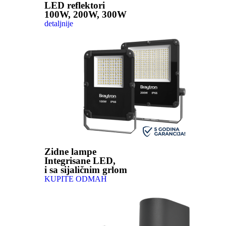
LED reflektori
100W, 200W, 300W
detaljnije
Zidne lampe
Integrisane LED,
i sa sijaličnim grlom
KUPITE ODMAH