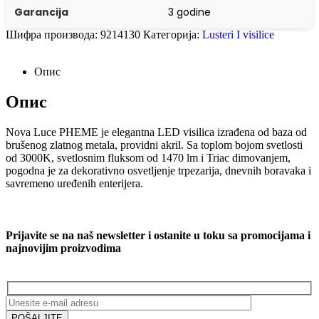
Garancija
3 godine
Шифра производа:
9214130
Категорија:
Lusteri I visilice
Опис
Опис
Nova Luce PHEME je elegantna LED visilica izrađena od baza od
brušenog zlatnog metala, providni akril. Sa toplom bojom svetlosti
od 3000K, svetlosnim fluksom od 1470 lm i Triac dimovanjem,
pogodna je za dekorativno osvetljenje trpezarija, dnevnih boravaka i
savremeno uređenih enterijera.
Prijavite se na naš newsletter i ostanite u toku sa promocijama i
najnovijim proizvodima