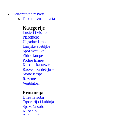
Dekorativna rasveta
Dekorativna rasveta
Kategorije
Lusteri i visilice
Plafonjere
Ugradne lampe
Linijske svetiljke
Spot svetiljke
Zidne lampe
Podne lampe
Kupatilska rasveta
Rasveta za dečiju sobu
Stone lampe
Rozetne
Ventilatori
Prostorija
Dnevna soba
Trpezarija i kuhinja
Spavaća soba
Kupatilo