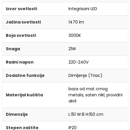
Izvor svetlosti
Integrisani LED
Jačina svetlosti
1470 lm
Boja svetlosti
3000K
Snaga
21W
Radni napon
220-240V
Dodatne funkcije
Dimljenje (Triac)
baza od mat crnog
Materijal kućišta
metala, saten nikl, providni
akril
Dimenzije
L:151 W:8 H:150 cm
Stepen zaštite
IP20