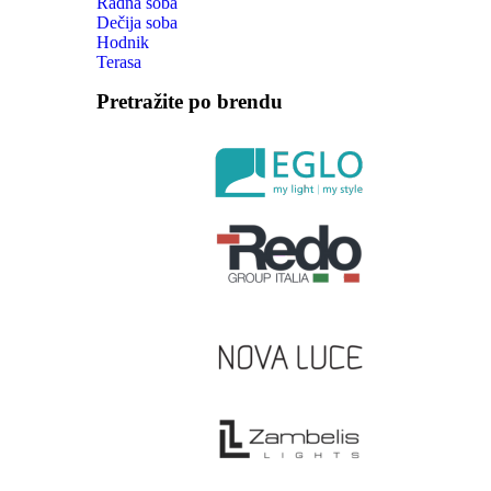
Radna soba
Dečija soba
Hodnik
Terasa
Pretražite po brendu