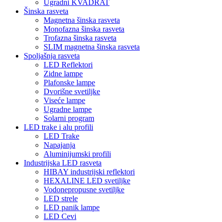
Ugradni KVADRAT
Šinska rasveta
Magnetna šinska rasveta
Monofazna šinska rasveta
Trofazna šinska rasveta
SLIM magnetna šinska rasveta
Spoljašnja rasveta
LED Reflektori
Zidne lampe
Plafonske lampe
Dvorišne svetiljke
Viseće lampe
Ugradne lampe
Solarni program
LED trake i alu profili
LED Trake
Napajanja
Aluminijumski profili
Industrijska LED rasveta
HIBAY industrijski reflektori
HEXALINE LED svetiljke
Vodonepropusne svetiljke
LED strele
LED panik lampe
LED Cevi