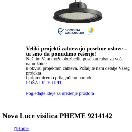
Veliki projekti zahtevaju posebne uslove –
tu smo da ponudimo rešenje!
Naš tim Vam može obezbediti poseban rabat za veće
narudžbine
u okviru projektnih zahteva. Pošaljite nam detalje Vašeg
projekta
i pripremićemo prilagođenu ponudu.
POŠALJITE UPIT
Pogledajte ideje za uređenje prostora
Nova Luce visilica PHEME 9214142
Home