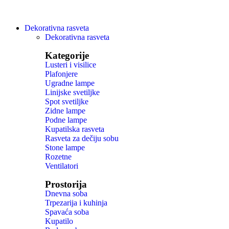
Dekorativna rasveta
Dekorativna rasveta
Kategorije
Lusteri i visilice
Plafonjere
Ugradne lampe
Linijske svetiljke
Spot svetiljke
Zidne lampe
Podne lampe
Kupatilska rasveta
Rasveta za dečiju sobu
Stone lampe
Rozetne
Ventilatori
Prostorija
Dnevna soba
Trpezarija i kuhinja
Spavaća soba
Kupatilo