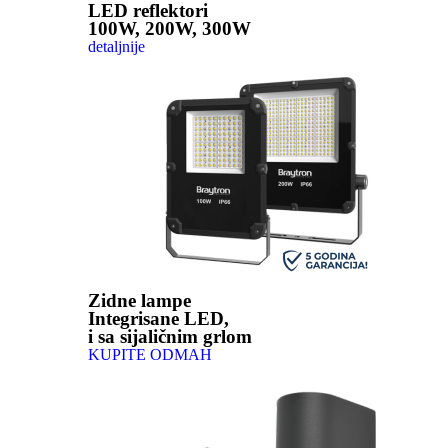
LED reflektori
100W, 200W, 300W
detaljnije
Zidne lampe
Integrisane LED,
i sa sijaličnim grlom
KUPITE ODMAH