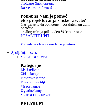
Trofazne šine i oprema
Rasveta za trofazne šine
Potrebna Vam je pomoć
oko projektovanja šinske rasvete?
Naš tim je tu da pomogne – pošaljite nam upit i
dobićete
predlog rešenja prilagođen Vašem prostoru.
POŠALJITE UPIT
Pogledajte ideje za uređenje prostora
Spoljašnja rasveta
Spoljašnja rasveta
Kategorije
LED reflektori
Zidne lampe
Plafonske lampe
Dvorišne svetiljke
Viseće lampe
Ugradne lampe
Solarna LED rasveta
PREMIUM