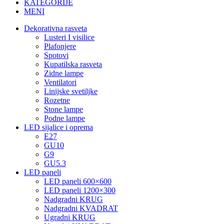
KATEGORIJE
MENI
Dekorativna rasveta
Lusteri I visilice
Plafonjere
Spotovi
Kupatilska rasveta
Zidne lampe
Ventilatori
Linijske svetiljke
Rozetne
Stone lampe
Podne lampe
LED sijalice i oprema
E27
GU10
G9
GU5.3
LED paneli
LED paneli 600×600
LED paneli 1200×300
Nadgradni KRUG
Nadgradni KVADRAT
Ugradni KRUG