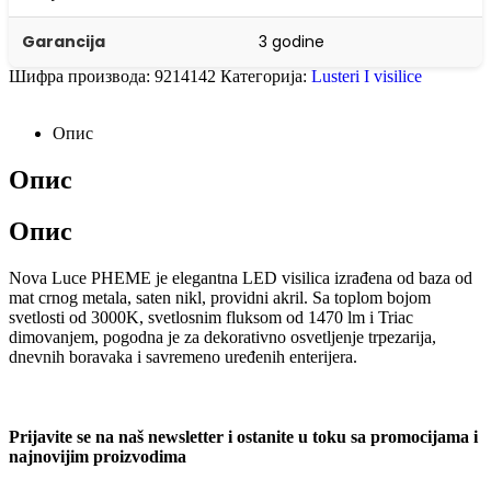
Garancija
3 godine
Шифра производа:
9214142
Категорија:
Lusteri I visilice
Опис
Опис
Опис
Nova Luce PHEME je elegantna LED visilica izrađena od baza od
mat crnog metala, saten nikl, providni akril. Sa toplom bojom
svetlosti od 3000K, svetlosnim fluksom od 1470 lm i Triac
dimovanjem, pogodna je za dekorativno osvetljenje trpezarija,
dnevnih boravaka i savremeno uređenih enterijera.
Prijavite se na naš newsletter i ostanite u toku sa promocijama i
najnovijim proizvodima