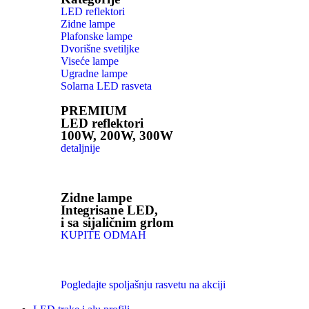
LED reflektori
Zidne lampe
Plafonske lampe
Dvorišne svetiljke
Viseće lampe
Ugradne lampe
Solarna LED rasveta
PREMIUM
LED reflektori
100W, 200W, 300W
detaljnije
Zidne lampe
Integrisane LED,
i sa sijaličnim grlom
KUPITE ODMAH
Pogledajte spoljašnju rasvetu na akciji