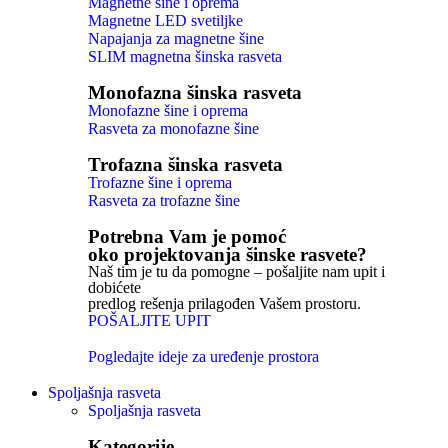
Magnetne šine i oprema
Magnetne LED svetiljke
Napajanja za magnetne šine
SLIM magnetna šinska rasveta
Monofazna šinska rasveta
Monofazne šine i oprema
Rasveta za monofazne šine
Trofazna šinska rasveta
Trofazne šine i oprema
Rasveta za trofazne šine
Potrebna Vam je pomoć
oko projektovanja šinske rasvete?
Naš tim je tu da pomogne – pošaljite nam upit i
dobićete
predlog rešenja prilagođen Vašem prostoru.
POŠALJITE UPIT
Pogledajte ideje za uređenje prostora
Spoljašnja rasveta
Spoljašnja rasveta
Kategorije