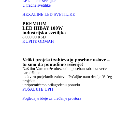
LED ulične svetiljke
Ugradne svetiljke
HEXALINE LED SVETILJKE
PREMIUM
LED HIBAY 100W
industrijska svetiljka
8.000,00 RSD
KUPITE ODMAH
Veliki projekti zahtevaju posebne uslove –
tu smo da ponudimo rešenje!
Naš tim Vam može obezbediti poseban rabat za veće
narudžbine
u okviru projektnih zahteva. Pošaljite nam detalje Vašeg
projekta
i pripremićemo prilagođenu ponudu.
POŠALJITE UPIT
Pogledajte ideje za uređenje prostora