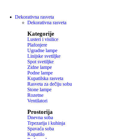
Dekorativna rasveta
Dekorativna rasveta
Kategorije
Lusteri i visilice
Plafonjere
Ugradne lampe
Linijske svetiljke
Spot svetiljke
Zidne lampe
Podne lampe
Kupatilska rasveta
Rasveta za dečiju sobu
Stone lampe
Rozetne
Ventilatori
Prostorija
Dnevna soba
Trpezarija i kuhinja
Spavaća soba
Kupatilo