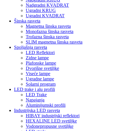
Nadgradni KVADRAT
Ugradni KRUG
Ugradni KVADRAT
Šinska rasveta
Magnetna šinska rasveta
Monofazna šinska rasveta
Trofazna šinska rasveta
SLIM magnetna šinska rasveta
Spoljašnja rasveta
LED Reflektori
Zidne lampe
Plafonske lampe
Dvorišne svetiljke
Viseće lampe
Ugradne lampe
Solarni program
LED trake i alu profili
LED Trake
Napajanja
Aluminijumski profili
Industrijska LED rasveta
HIBAY industrijski reflektori
HEXALINE LED svetiljke
Vodonepropusne svetiljke