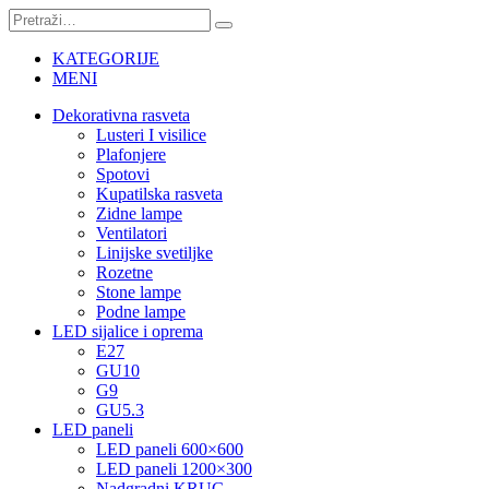
KATEGORIJE
MENI
Dekorativna rasveta
Lusteri I visilice
Plafonjere
Spotovi
Kupatilska rasveta
Zidne lampe
Ventilatori
Linijske svetiljke
Rozetne
Stone lampe
Podne lampe
LED sijalice i oprema
E27
GU10
G9
GU5.3
LED paneli
LED paneli 600×600
LED paneli 1200×300
Nadgradni KRUG