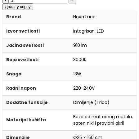
-
+
Додај у корпу
Brend
Nova Luce
Izvor svetlosti
Integrisani LED
Jačina svetlosti
910 lm
Boja svetlosti
3000K
Snaga
13W
Radni napon
220-240V
Dodatne funkcije
Dimljenje (Triac)
Baza od mat crnog metala,
Materijal kućišta
saten nikl i providni akril
Dimenzije
Ø25 × 150 cm