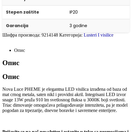
Stepen zaštite
IP20
Garancija
3 godine
Шифра производа:
9214148
Категорија:
Lusteri I visilice
Опис
Опис
Опис
Nova Luce PHEME je elegantna LED visilica izrađena od baza od
mat crnog metala, saten nikl i providni akril. Integrisani LED izvor
snage 13W pruža 910 lm svetlosnog fluksa u 3000K boji svetlosti.
Triac dimovanje omogućava prilagođavanje intenziteta, pa je model
pogodan za trpezarije, dnevne boravke i savremene enterijere.
Prijavite se na naš newsletter i ostanite u toku sa promocijama i