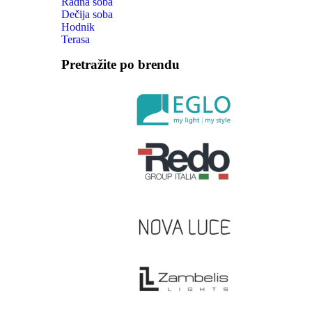
Radna soba
Dečija soba
Hodnik
Terasa
Pretražite po brendu