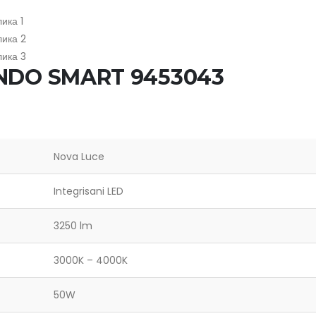
RANDO SMART 9453043
Nova Luce
Integrisani LED
3250 lm
3000K – 4000K
50W