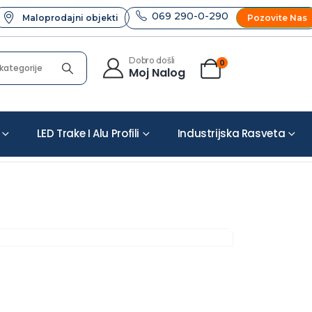
069 290-0-290
Maloprodajni objekti
Pozovite Nas
Dobro došli
0
Moj Nalog
LED Trake I Alu Profili
Industrijska Rasveta