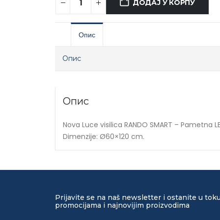
ДОДАЈ У КОРПУ
Опис
Опис
Опис
Nova Luce visilica RANDO SMART – Pametna LED
Dimenzije: Ø60×120 cm.
Prijavite se na naš newsletter i ostanite u tok
promocijama i najnovijim proizvodima