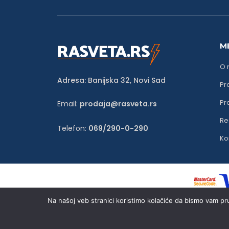
M
O 
Adresa: Banijska 32, Novi Sad
Pro
Pr
Email:
prodaja@rasveta.rs
Re
Telefon:
069/290-0-290
Ko
Na našoj veb stranici koristimo kolačiće da bismo vam pru
© EL-CO 2025. Sva prava zadržana.