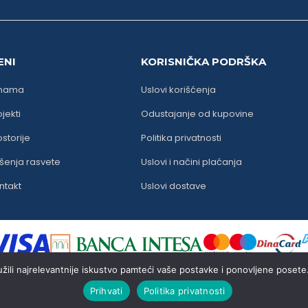
ENI
KORISNIČKA PODRŠKA
nama
Uslovi korišćenja
jekti
Odustajanje od kupovine
ostorije
Politika privatnosti
šenja rasvete
Uslovi i načini plaćanja
ntakt
Uslovi dostave
žili najrelevantnije iskustvo pamteći vaše postavke i ponovljene posete. 
Prihvati
Politika privatnosti