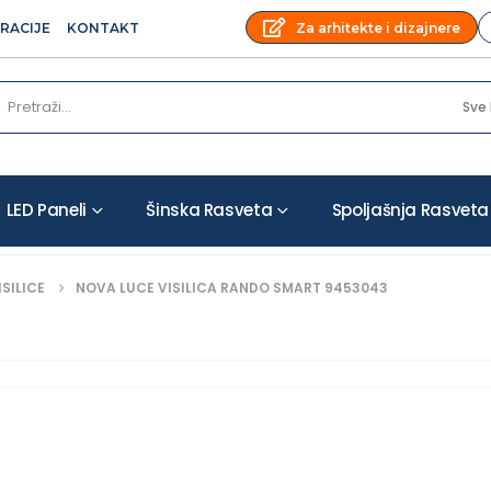
Za arhitekte i dizajnere
IRACIJE
KONTAKT
LED Paneli
Šinska Rasveta
Spoljašnja Rasveta
ISILICE
NOVA LUCE VISILICA RANDO SMART 9453043