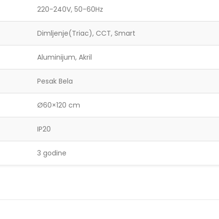
220-240V, 50-60Hz
Dimljenje(Triac), CCT, Smart
Aluminijum, Akril
Pesak Bela
Ø60×120 cm
IP20
3 godine