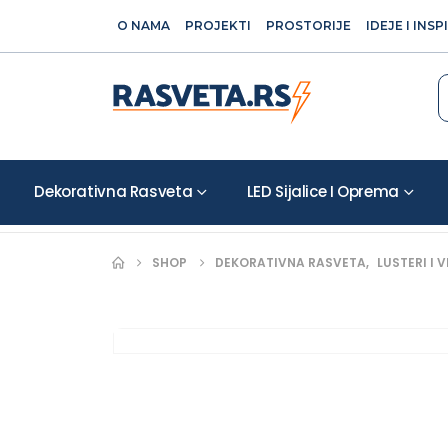
O NAMA
PROJEKTI
PROSTORIJE
IDEJE I INSP
Dekorativna Rasveta
LED Sijalice I Oprema
SHOP
DEKORATIVNA RASVETA
,
LUSTERI I V