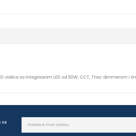
 visilica sa integrisanim LED od 50W, CCT, Triac dimmerom i Sma
u sa