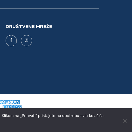
DRUŠTVENE MREŽE
Klikom na „Prihvati“ pristajete na upotrebu svih kolačića.
Designed & developed by: