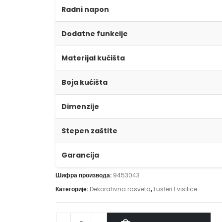
Radni napon
Dodatne funkcije
Materijal kućišta
Boja kućišta
Dimenzije
Stepen zaštite
Garancija
Шифра производа:
9453043
Категорије:
Dekorativna rasveta
,
Lusteri I visilice