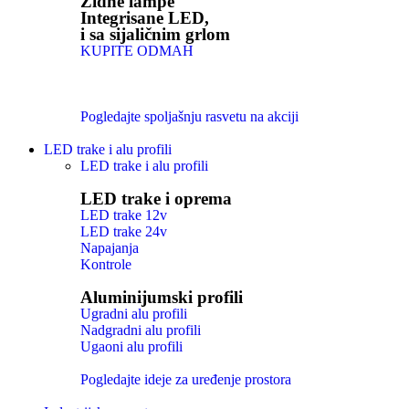
Zidne lampe
Integrisane LED,
i sa sijaličnim grlom
KUPITE ODMAH
Pogledajte spoljašnju rasvetu na akciji
LED trake i alu profili
LED trake i alu profili
LED trake i oprema
LED trake 12v
LED trake 24v
Napajanja
Kontrole
Aluminijumski profili
Ugradni alu profili
Nadgradni alu profili
Ugaoni alu profili
Pogledajte ideje za uređenje prostora