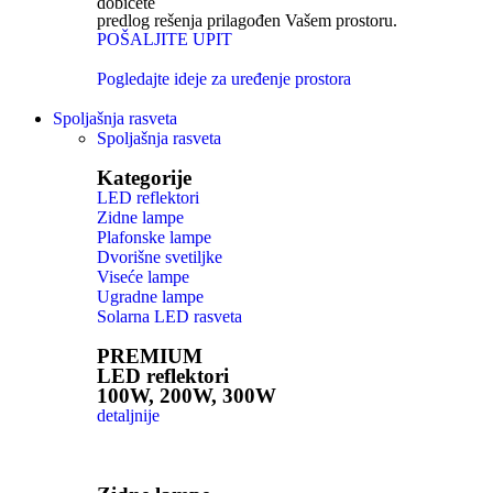
dobićete
predlog rešenja prilagođen Vašem prostoru.
POŠALJITE UPIT
Pogledajte ideje za uređenje prostora
Spoljašnja rasveta
Spoljašnja rasveta
Kategorije
LED reflektori
Zidne lampe
Plafonske lampe
Dvorišne svetiljke
Viseće lampe
Ugradne lampe
Solarna LED rasveta
PREMIUM
LED reflektori
100W, 200W, 300W
detaljnije