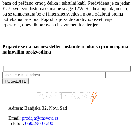
baza od peščano-crnog čelika i tekstilni kabl. Predviđena je za jedan
E27 izvor svetlosti maksimalne snage 12W. Sijalica nije uključena,
pa se temperatura boje i intenzitet svetlosti mogu odabrati prema
potrebama prostora. Pogodna je za dekorativno osvetljenje
trpezarija, dnevnih boravaka i savremenih enterijera.
Prijavite se na naš newsletter i ostanite u toku sa promocijama i
najnovijim proizvodima
Adresa: Banijska 32, Novi Sad
Email:
prodaja@rasveta.rs
Telefon:
069/290-0-290