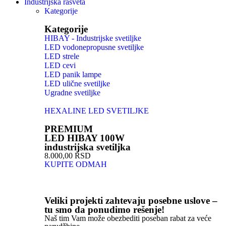
Industrijska rasveta
Kategorije
Kategorije
HIBAY - Industrijske svetiljke
LED vodonepropusne svetiljke
LED strele
LED cevi
LED panik lampe
LED ulične svetiljke
Ugradne svetiljke
HEXALINE LED SVETILJKE
PREMIUM
LED HIBAY 100W
industrijska svetiljka
8.000,00 RSD
KUPITE ODMAH
Veliki projekti zahtevaju posebne uslove –
tu smo da ponudimo rešenje!
Naš tim Vam može obezbediti poseban rabat za veće