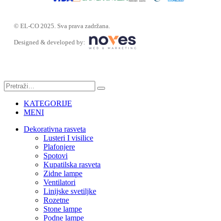
© EL-CO 2025. Sva prava zadržana.
Designed & developed by:
KATEGORIJE
MENI
Dekorativna rasveta
Lusteri I visilice
Plafonjere
Spotovi
Kupatilska rasveta
Zidne lampe
Ventilatori
Linijske svetiljke
Rozetne
Stone lampe
Podne lampe