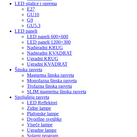
LED sijalice i oprema
E27
GU10
G9
GU5.3
LED paneli
LED paneli 600×600
LED paneli 1200×300
Nadgradni KRUG
Nadgradni KVADRAT
Ugradni KRUG
Ugradni KVADRAT
Šinska rasveta
Magnetna šinska rasveta
Monofazna šinska rasveta
Trofazna šinska rasveta
SLIM magnetna šinska rasveta
Spoljašnja rasveta
LED Reflektori
Zidne lampe
Plafonske lampe
Dvorišne svetiljke
Viseće lampe
Ugradne lampe
Solarni program