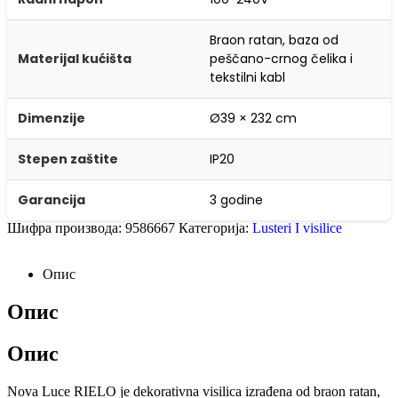
Braon ratan, baza od
Materijal kućišta
peščano-crnog čelika i
tekstilni kabl
Dimenzije
Ø39 × 232 cm
Stepen zaštite
IP20
Garancija
3 godine
Шифра производа:
9586667
Категорија:
Lusteri I visilice
Опис
Опис
Опис
Nova Luce RIELO je dekorativna visilica izrađena od braon ratan,