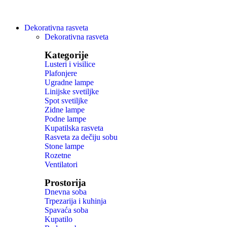
Dekorativna rasveta
Dekorativna rasveta
Kategorije
Lusteri i visilice
Plafonjere
Ugradne lampe
Linijske svetiljke
Spot svetiljke
Zidne lampe
Podne lampe
Kupatilska rasveta
Rasveta za dečiju sobu
Stone lampe
Rozetne
Ventilatori
Prostorija
Dnevna soba
Trpezarija i kuhinja
Spavaća soba
Kupatilo