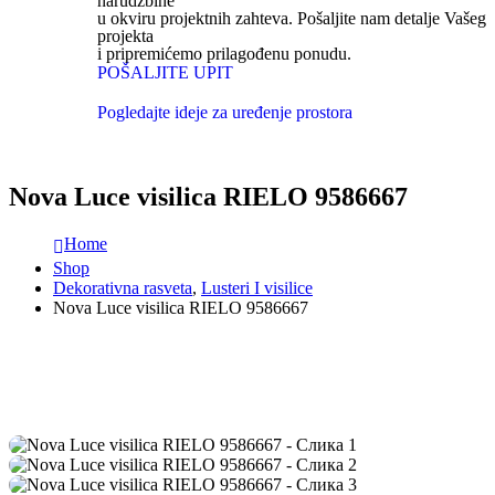
narudžbine
u okviru projektnih zahteva. Pošaljite nam detalje Vašeg
projekta
i pripremićemo prilagođenu ponudu.
POŠALJITE UPIT
Pogledajte ideje za uređenje prostora
Nova Luce visilica RIELO 9586667
Home
Shop
Dekorativna rasveta
,
Lusteri I visilice
Nova Luce visilica RIELO 9586667