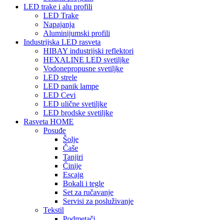
LED trake i alu profili
LED Trake
Napajanja
Aluminijumski profili
Industrijska LED rasveta
HIBAY industrijski reflektori
HEXALINE LED svetiljke
Vodonepropusne svetiljke
LED strele
LED panik lampe
LED Cevi
LED ulične svetiljke
LED brodske svetiljke
Rasveta HOME
Posuđe
Šolje
Čaše
Tanjiri
Činije
Escajg
Bokali i tegle
Set za ručavanje
Servisi za posluživanje
Tekstil
Podmetači