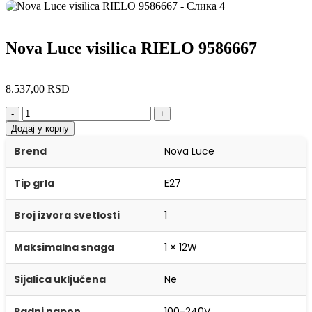
Nova Luce visilica RIELO 9586667
8.537,00
RSD
-
+
Додај у корпу
Brend
Nova Luce
Tip grla
E27
Broj izvora svetlosti
1
Maksimalna snaga
1 × 12W
Sijalica uključena
Ne
Radni napon
100-240V