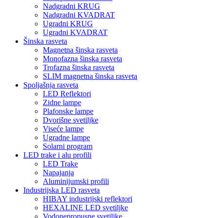
Nadgradni KRUG
Nadgradni KVADRAT
Ugradni KRUG
Ugradni KVADRAT
Šinska rasveta
Magnetna šinska rasveta
Monofazna šinska rasveta
Trofazna šinska rasveta
SLIM magnetna šinska rasveta
Spoljašnja rasveta
LED Reflektori
Zidne lampe
Plafonske lampe
Dvorišne svetiljke
Viseće lampe
Ugradne lampe
Solarni program
LED trake i alu profili
LED Trake
Napajanja
Aluminijumski profili
Industrijska LED rasveta
HIBAY industrijski reflektori
HEXALINE LED svetiljke
Vodonepropusne svetiljke