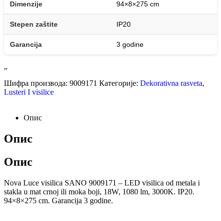
Dimenzije
94×8×275 cm
Stepen zaštite
IP20
Garancija
3 godine
„
Шифра производа:
9009171
Категорије:
Dekorativna rasveta
,
Lusteri I visilice
Опис
Опис
Опис
Nova Luce visilica SANO 9009171 – LED visilica od metala i
stakla u mat crnoj ili moka boji, 18W, 1080 lm, 3000K. IP20.
94×8×275 cm. Garancija 3 godine.