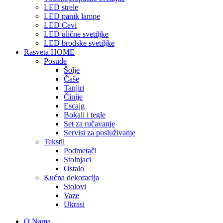
LED strele
LED panik lampe
LED Cevi
LED ulične svetiljke
LED brodske svetiljke
Rasveta HOME
Posuđe
Šolje
Čaše
Tanjiri
Činije
Escajg
Bokali i tegle
Set za ručavanje
Servisi za posluživanje
Tekstil
Podmetači
Stolnjaci
Ostalo
Kućna dekoracija
Stolovi
Vaze
Ukrasi
O Nama