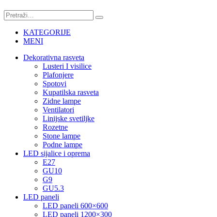
KATEGORIJE
MENI
Dekorativna rasveta
Lusteri I visilice
Plafonjere
Spotovi
Kupatilska rasveta
Zidne lampe
Ventilatori
Linijske svetiljke
Rozetne
Stone lampe
Podne lampe
LED sijalice i oprema
E27
GU10
G9
GU5.3
LED paneli
LED paneli 600×600
LED paneli 1200×300