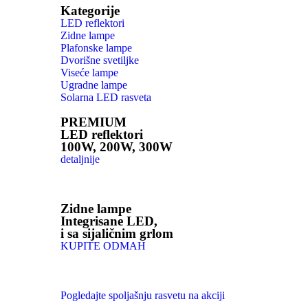
Kategorije
LED reflektori
Zidne lampe
Plafonske lampe
Dvorišne svetiljke
Viseće lampe
Ugradne lampe
Solarna LED rasveta
PREMIUM
LED reflektori
100W, 200W, 300W
detaljnije
Zidne lampe
Integrisane LED,
i sa sijaličnim grlom
KUPITE ODMAH
Pogledajte spoljašnju rasvetu na akciji