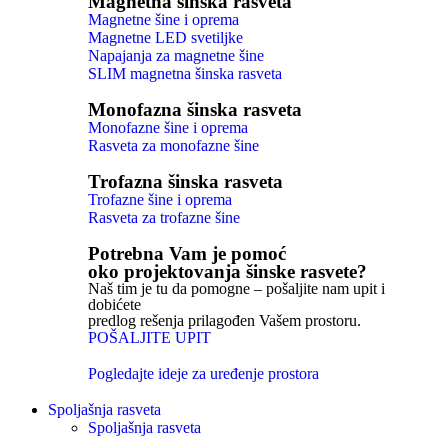
Magnetna šinska rasveta
Magnetne šine i oprema
Magnetne LED svetiljke
Napajanja za magnetne šine
SLIM magnetna šinska rasveta
Monofazna šinska rasveta
Monofazne šine i oprema
Rasveta za monofazne šine
Trofazna šinska rasveta
Trofazne šine i oprema
Rasveta za trofazne šine
Potrebna Vam je pomoć
oko projektovanja šinske rasvete?
Naš tim je tu da pomogne – pošaljite nam upit i
dobićete
predlog rešenja prilagođen Vašem prostoru.
POŠALJITE UPIT
Pogledajte ideje za uređenje prostora
Spoljašnja rasveta
Spoljašnja rasveta