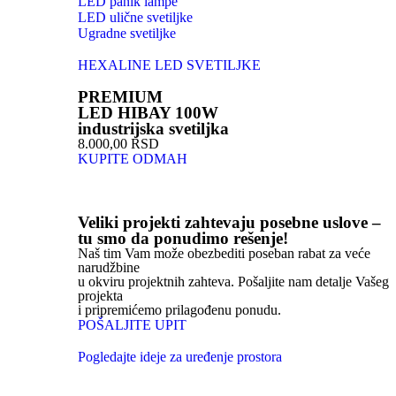
LED panik lampe
LED ulične svetiljke
Ugradne svetiljke
HEXALINE LED SVETILJKE
PREMIUM
LED HIBAY 100W
industrijska svetiljka
8.000,00 RSD
KUPITE ODMAH
Veliki projekti zahtevaju posebne uslove –
tu smo da ponudimo rešenje!
Naš tim Vam može obezbediti poseban rabat za veće
narudžbine
u okviru projektnih zahteva. Pošaljite nam detalje Vašeg
projekta
i pripremićemo prilagođenu ponudu.
POŠALJITE UPIT
Pogledajte ideje za uređenje prostora