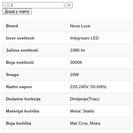
-
+
Додај у корпу
Brend
Nova Luce
Izvor svetlosti
Integrisani LED
Jačina svetlosti
1080 lm
Boja svetlosti
3000K
Snaga
18W
Radni napon
220-240V, 50-60Hz
Dodatne funkcije
Dimljenje(Triac)
Materijal kućišta
Metal, Staklo
Boja kućišta
Mat Crna, Moka