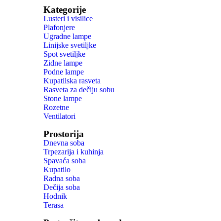
Kategorije
Lusteri i visilice
Plafonjere
Ugradne lampe
Linijske svetiljke
Spot svetiljke
Zidne lampe
Podne lampe
Kupatilska rasveta
Rasveta za dečiju sobu
Stone lampe
Rozetne
Ventilatori
Prostorija
Dnevna soba
Trpezarija i kuhinja
Spavaća soba
Kupatilo
Radna soba
Dečija soba
Hodnik
Terasa