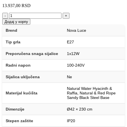
13.937,00
RSD
-
+
Додај у корпу
Brend
Nova Luce
Tip grla
E27
Preporučena snaga sijalice
1x12W
Radni napon
100-240V
Sijalica uključena
Ne
Natural Water Hyacinth &
Materijal kućišta
Raffia, Natural & Red Rope
Sandy Black Steel Base
Dimenzije
Ø42 × 230 cm
Stepen zaštite
IP20