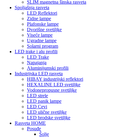
SLIM magnetna šinska rasveta
Spoljašnja rasveta
LED Reflektori
Zidne lampe
Plafonske lampe
Dvorišne svetiljke
Viseće lampe
Ugradne lampe
Solarni program
LED trake i alu profili
LED Trake
Napajanja
Aluminijumski profili
Industrijska LED rasveta
HIBAY industrijski reflektori
HEXALINE LED svetiljke
Vodonepropusne svetiljke
LED strele
LED panik lampe
LED Cevi
LED ulične svetiljke
LED brodske svetiljke
Rasveta HOME
Posuđe
Šolje