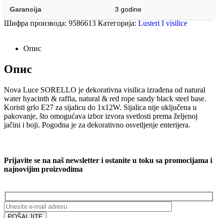
Garancija
3 godine
Шифра производа:
9586613
Категорија:
Lusteri I visilice
Опис
Опис
Nova Luce SORELLO je dekorativna visilica izrađena od natural
water hyacinth & raffia, natural & red rope sandy black steel base.
Koristi grlo E27 za sijalicu do 1x12W. Sijalica nije uključena u
pakovanje, što omogućava izbor izvora svetlosti prema željenoj
jačini i boji. Pogodna je za dekorativno osvetljenje enterijera.
Prijavite se na naš newsletter i ostanite u toku sa promocijama i
najnovijim proizvodima