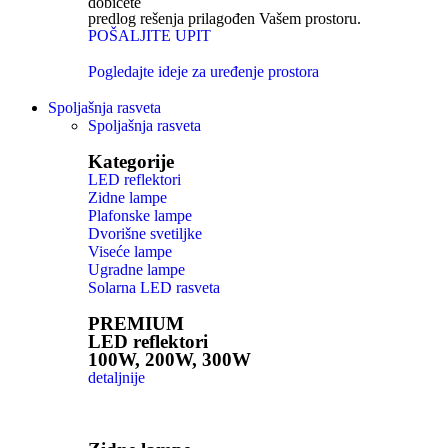
dobićete
predlog rešenja prilagođen Vašem prostoru.
POŠALJITE UPIT
Pogledajte ideje za uređenje prostora
Spoljašnja rasveta
Spoljašnja rasveta
Kategorije
LED reflektori
Zidne lampe
Plafonske lampe
Dvorišne svetiljke
Viseće lampe
Ugradne lampe
Solarna LED rasveta
PREMIUM
LED reflektori
100W, 200W, 300W
detaljnije