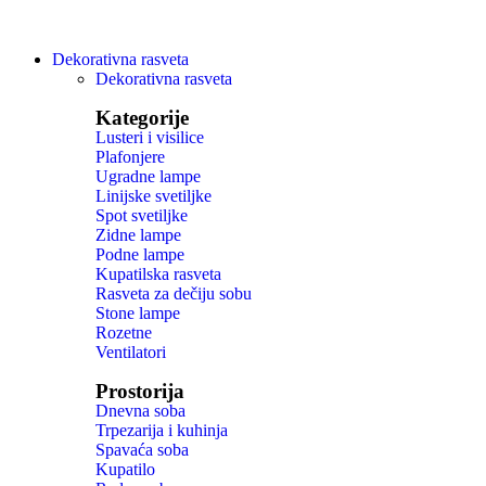
Dekorativna rasveta
Dekorativna rasveta
Kategorije
Lusteri i visilice
Plafonjere
Ugradne lampe
Linijske svetiljke
Spot svetiljke
Zidne lampe
Podne lampe
Kupatilska rasveta
Rasveta za dečiju sobu
Stone lampe
Rozetne
Ventilatori
Prostorija
Dnevna soba
Trpezarija i kuhinja
Spavaća soba
Kupatilo