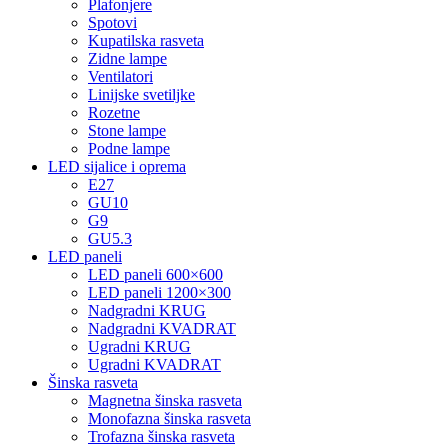
Plafonjere
Spotovi
Kupatilska rasveta
Zidne lampe
Ventilatori
Linijske svetiljke
Rozetne
Stone lampe
Podne lampe
LED sijalice i oprema
E27
GU10
G9
GU5.3
LED paneli
LED paneli 600×600
LED paneli 1200×300
Nadgradni KRUG
Nadgradni KVADRAT
Ugradni KRUG
Ugradni KVADRAT
Šinska rasveta
Magnetna šinska rasveta
Monofazna šinska rasveta
Trofazna šinska rasveta