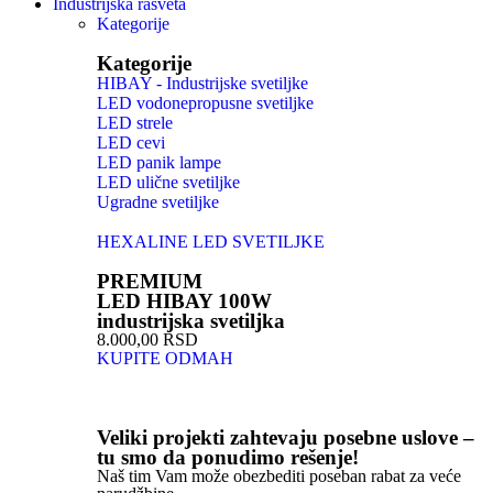
Industrijska rasveta
Kategorije
Kategorije
HIBAY - Industrijske svetiljke
LED vodonepropusne svetiljke
LED strele
LED cevi
LED panik lampe
LED ulične svetiljke
Ugradne svetiljke
HEXALINE LED SVETILJKE
PREMIUM
LED HIBAY 100W
industrijska svetiljka
8.000,00 RSD
KUPITE ODMAH
Veliki projekti zahtevaju posebne uslove –
tu smo da ponudimo rešenje!
Naš tim Vam može obezbediti poseban rabat za veće