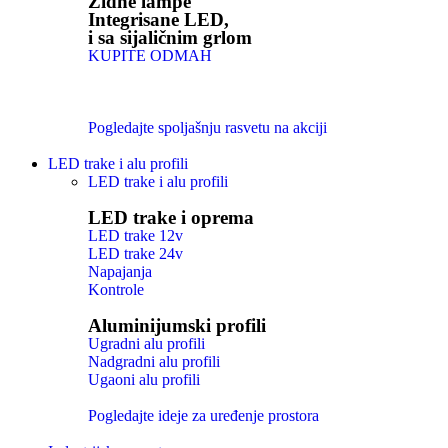
Zidne lampe
Integrisane LED,
i sa sijaličnim grlom
KUPITE ODMAH
Pogledajte spoljašnju rasvetu na akciji
LED trake i alu profili
LED trake i alu profili
LED trake i oprema
LED trake 12v
LED trake 24v
Napajanja
Kontrole
Aluminijumski profili
Ugradni alu profili
Nadgradni alu profili
Ugaoni alu profili
Pogledajte ideje za uređenje prostora