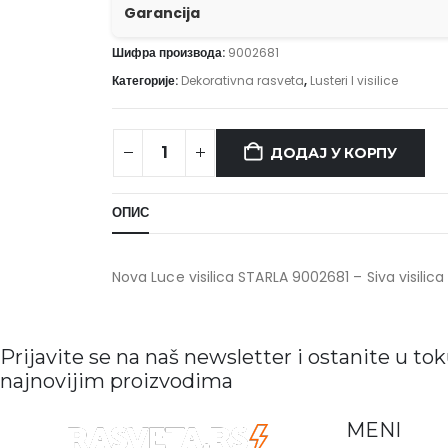
Garancija
Шифра производа:
9002681
Категорије:
Dekorativna rasveta
,
Lusteri I visilice
ДОДАЈ У КОРПУ
ОПИС
Nova Luce visilica STARLA 9002681 – Siva visilic
Prijavite se na naš newsletter i ostanite u to
najnovijim proizvodima
MENI