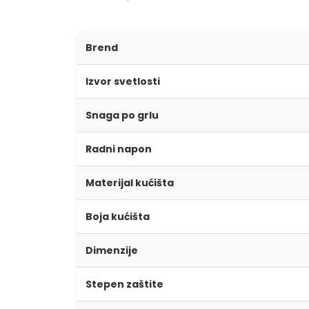
Brend
Izvor svetlosti
Snaga po grlu
Radni napon
Materijal kućišta
Boja kućišta
Dimenzije
Stepen zaštite