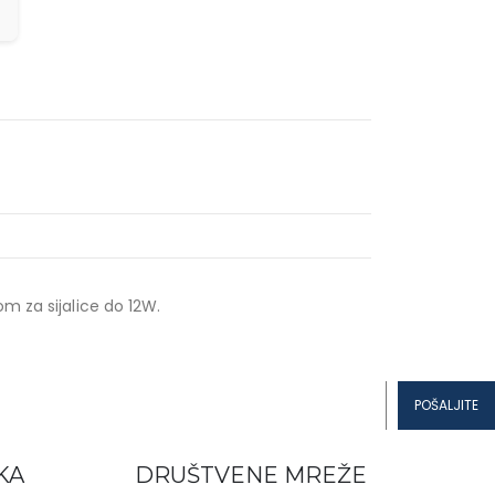
m za sijalice do 12W.
KA
DRUŠTVENE MREŽE