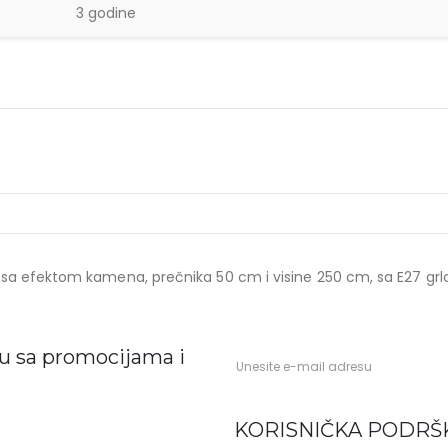
3 godine
a sa efektom kamena, prečnika 50 cm i visine 250 cm, sa E27 grlo
ku sa promocijama i
KORISNIČKA PODRŠ