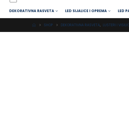
DEKORATIVNA RASVETA
LED SIJALICE I OPREMA
LED P
SHOP
DEKORATIVNA RASVETA
,
LUSTERI I VISILI