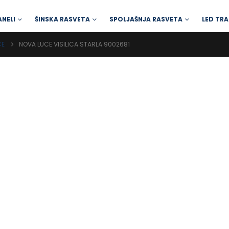
ANELI
ŠINSKA RASVETA
SPOLJAŠNJA RASVETA
LED TRA
CE
NOVA LUCE VISILICA STARLA 9002681