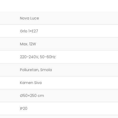
Nova Luce
Grlo 1×E27
Max. 12W
220-240V, 50-60Hz
Poliuretan, Smola
Kamen Siva
Ø50×250 cm
IP20