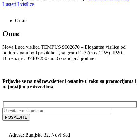
Lusteri I visilice
Опис
Опис
Nova Luce visilica TEMPUS 9002670 – Elegantna visilica od
poliuretana u boji pesak bela, sa grom E27 (max 12W). IP20.
Dimenzije 30×40×250 cm. Garancija 3 godine.
Prijavite se na naš newsletter i ostanite u toku sa promocijama i
najnovijim proizvodima
Adresa: Banijska 32, Novi Sad