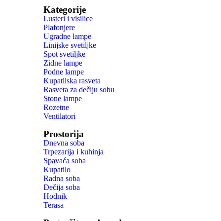
Kategorije
Lusteri i visilice
Plafonjere
Ugradne lampe
Linijske svetiljke
Spot svetiljke
Zidne lampe
Podne lampe
Kupatilska rasveta
Rasveta za dečiju sobu
Stone lampe
Rozetne
Ventilatori
Prostorija
Dnevna soba
Trpezarija i kuhinja
Spavaća soba
Kupatilo
Radna soba
Dečija soba
Hodnik
Terasa