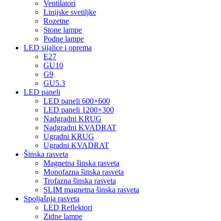
Ventilatori
Linijske svetiljke
Rozetne
Stone lampe
Podne lampe
LED sijalice i oprema
E27
GU10
G9
GU5.3
LED paneli
LED paneli 600×600
LED paneli 1200×300
Nadgradni KRUG
Nadgradni KVADRAT
Ugradni KRUG
Ugradni KVADRAT
Šinska rasveta
Magnetna šinska rasveta
Monofazna šinska rasveta
Trofazna šinska rasveta
SLIM magnetna šinska rasveta
Spoljašnja rasveta
LED Reflektori
Zidne lampe