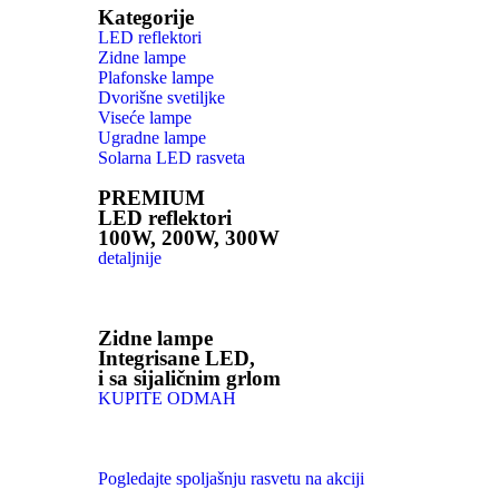
Kategorije
LED reflektori
Zidne lampe
Plafonske lampe
Dvorišne svetiljke
Viseće lampe
Ugradne lampe
Solarna LED rasveta
PREMIUM
LED reflektori
100W, 200W, 300W
detaljnije
Zidne lampe
Integrisane LED,
i sa sijaličnim grlom
KUPITE ODMAH
Pogledajte spoljašnju rasvetu na akciji