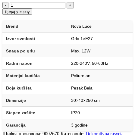
-
+
Додај у корпу
Brend
Nova Luce
Izvor svetlosti
Grlo 1×E27
Snaga po grlu
Max. 12W
Radni napon
220-240V, 50-60Hz
Materijal kućišta
Poliuretan
Boja kućišta
Pesak Bela
Dimenzije
30×40×250 cm
Stepen zaštite
IP20
Garancija
3 godine
Шифра производа:
9002670
Категорије:
Dekorativna rasveta
,