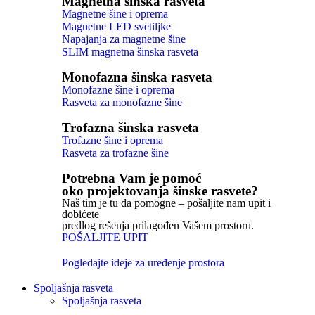
Magnetna šinska rasveta
Magnetne šine i oprema
Magnetne LED svetiljke
Napajanja za magnetne šine
SLIM magnetna šinska rasveta
Monofazna šinska rasveta
Monofazne šine i oprema
Rasveta za monofazne šine
Trofazna šinska rasveta
Trofazne šine i oprema
Rasveta za trofazne šine
Potrebna Vam je pomoć
oko projektovanja šinske rasvete?
Naš tim je tu da pomogne – pošaljite nam upit i
dobićete
predlog rešenja prilagođen Vašem prostoru.
POŠALJITE UPIT
Pogledajte ideje za uređenje prostora
Spoljašnja rasveta
Spoljašnja rasveta