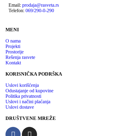
Email:
prodaja@rasveta.rs
Telefon:
069/290-0-290
MENI
O nama
Projekti
Prostorije
Rešenja rasvete
Kontakt
KORISNIČKA PODRŠKA
Uslovi korišćenja
Odustajanje od kupovine
Politika privatnosti
Uslovi i načini plaćanja
Uslovi dostave
DRUŠTVENE MREŽE