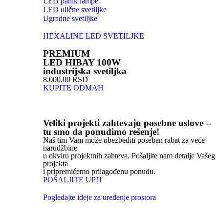
LED panik lampe
LED ulične svetiljke
Ugradne svetiljke
HEXALINE LED SVETILJKE
PREMIUM
LED HIBAY 100W
industrijska svetiljka
8.000,00 RSD
KUPITE ODMAH
Veliki projekti zahtevaju posebne uslove –
tu smo da ponudimo rešenje!
Naš tim Vam može obezbediti poseban rabat za veće
narudžbine
u okviru projektnih zahteva. Pošaljite nam detalje Vašeg
projekta
i pripremićemo prilagođenu ponudu.
POŠALJITE UPIT
Pogledajte ideje za uređenje prostora