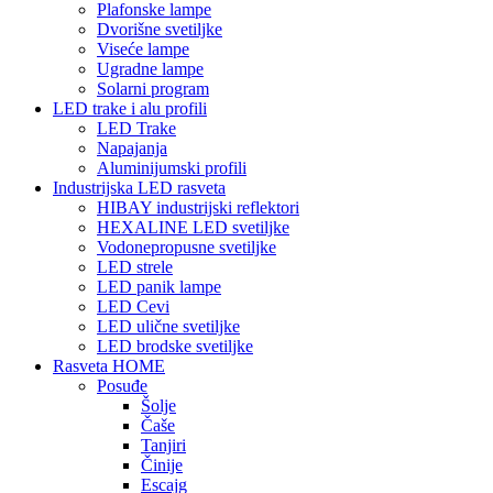
Plafonske lampe
Dvorišne svetiljke
Viseće lampe
Ugradne lampe
Solarni program
LED trake i alu profili
LED Trake
Napajanja
Aluminijumski profili
Industrijska LED rasveta
HIBAY industrijski reflektori
HEXALINE LED svetiljke
Vodonepropusne svetiljke
LED strele
LED panik lampe
LED Cevi
LED ulične svetiljke
LED brodske svetiljke
Rasveta HOME
Posuđe
Šolje
Čaše
Tanjiri
Činije
Escajg