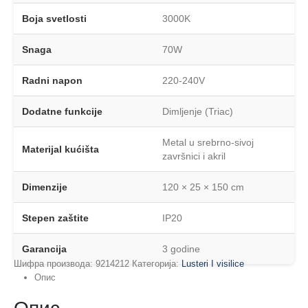
Boja svetlosti
3000K
Snaga
70W
Radni napon
220-240V
Dodatne funkcije
Dimljenje (Triac)
Metal u srebrno-sivoj
Materijal kućišta
završnici i akril
Dimenzije
120 × 25 × 150 cm
Stepen zaštite
IP20
Garancija
3 godine
Шифра производа:
9214212
Категорија:
Lusteri I visilice
Опис