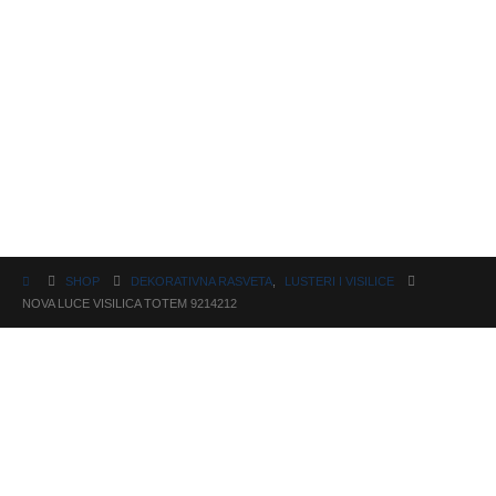
SHOP
DEKORATIVNA RASVETA
,
LUSTERI I VISILICE
NOVA LUCE VISILICA TOTEM 9214212