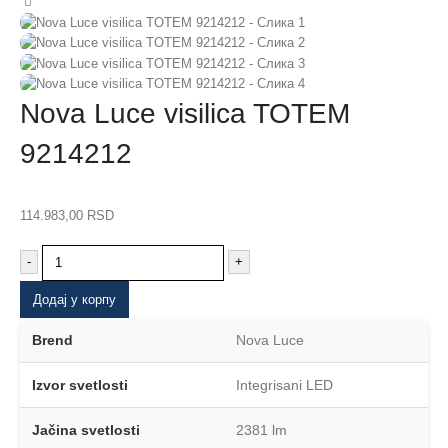
Nova Luce visilica TOTEM
9214212
114.983,00
RSD
-
+
Додај у корпу
Brend
Nova Luce
Izvor svetlosti
Integrisani LED
Jačina svetlosti
2381 lm