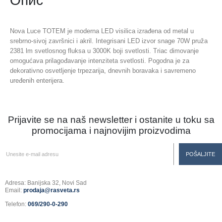
Опис
Nova Luce TOTEM je moderna LED visilica izrađena od metal u
srebrno-sivoj završnici i akril. Integrisani LED izvor snage 70W pruža
2381 lm svetlosnog fluksa u 3000K boji svetlosti. Triac dimovanje
omogućava prilagođavanje intenziteta svetlosti. Pogodna je za
dekorativno osvetljenje trpezarija, dnevnih boravaka i savremeno
uređenih enterijera.
Prijavite se na naš newsletter i ostanite u toku sa
promocijama i najnovijim proizvodima
Adresa: Banijska 32, Novi Sad
Email:
prodaja@rasveta.rs
Telefon:
069/290-0-290