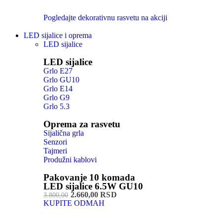
Pogledajte dekorativnu rasvetu na akciji
LED sijalice i oprema
LED sijalice
LED sijalice
Grlo E27
Grlo GU10
Grlo E14
Grlo G9
Grlo 5.3
Oprema za rasvetu
Sijalična grla
Senzori
Tajmeri
Produžni kablovi
Pakovanje 10 komada
LED sijalice 6.5W GU10
2.660,00 RSD
3.800,00
KUPITE ODMAH