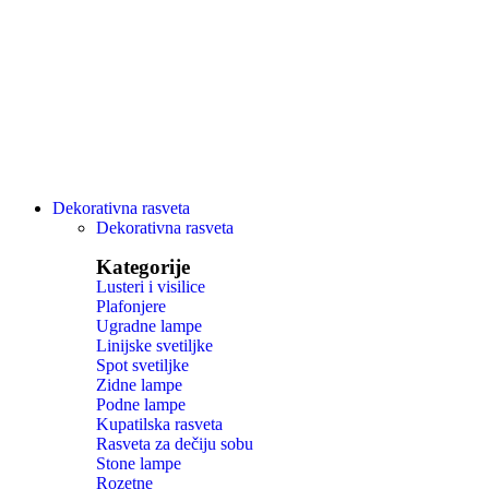
Dekorativna rasveta
Dekorativna rasveta
Kategorije
Lusteri i visilice
Plafonjere
Ugradne lampe
Linijske svetiljke
Spot svetiljke
Zidne lampe
Podne lampe
Kupatilska rasveta
Rasveta za dečiju sobu
Stone lampe
Rozetne