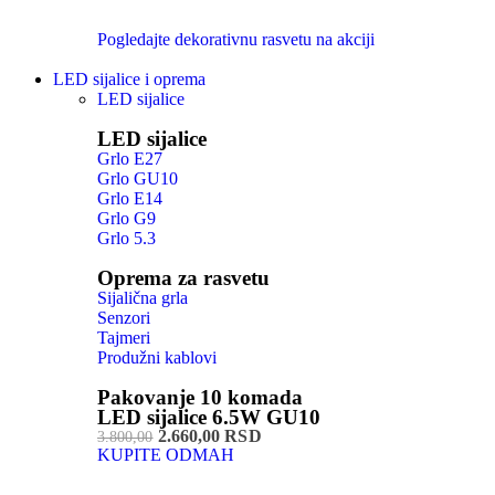
Pogledajte dekorativnu rasvetu na akciji
LED sijalice i oprema
LED sijalice
LED sijalice
Grlo E27
Grlo GU10
Grlo E14
Grlo G9
Grlo 5.3
Oprema za rasvetu
Sijalična grla
Senzori
Tajmeri
Produžni kablovi
Pakovanje 10 komada
LED sijalice 6.5W GU10
2.660,00 RSD
3.800,00
KUPITE ODMAH