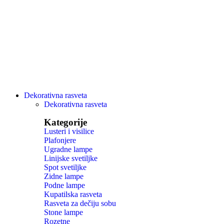
Dekorativna rasveta
Dekorativna rasveta
Kategorije
Lusteri i visilice
Plafonjere
Ugradne lampe
Linijske svetiljke
Spot svetiljke
Zidne lampe
Podne lampe
Kupatilska rasveta
Rasveta za dečiju sobu
Stone lampe
Rozetne