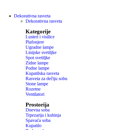
Dekorativna rasveta
Dekorativna rasveta
Kategorije
Lusteri i visilice
Plafonjere
Ugradne lampe
Linijske svetiljke
Spot svetiljke
Zidne lampe
Podne lampe
Kupatilska rasveta
Rasveta za dečiju sobu
Stone lampe
Rozetne
Ventilatori
Prostorija
Dnevna soba
Trpezarija i kuhinja
Spavaća soba
Kupatilo