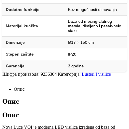
Dodatne funkcije
Bez mogućnosti dimovanja
Baza od mesing-zlatnog
Materijal kućišta
metala, dimljeno i pesak-belo
staklo
Dimenzije
Ø17 × 150 cm
Stepen zaštite
IP20
Garancija
3 godine
Шифра производа:
9236304
Категорија:
Lusteri I visilice
Опис
Опис
Опис
Nova Luce VOI je moderna LED visilica izrađena od baza od