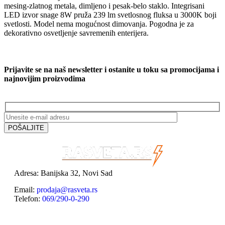
mesing-zlatnog metala, dimljeno i pesak-belo staklo. Integrisani
LED izvor snage 8W pruža 239 lm svetlosnog fluksa u 3000K boji
svetlosti. Model nema mogućnost dimovanja. Pogodna je za
dekorativno osvetljenje savremenih enterijera.
Prijavite se na naš newsletter i ostanite u toku sa promocijama i
najnovijim proizvodima
Adresa: Banijska 32, Novi Sad
Email:
prodaja@rasveta.rs
Telefon:
069/290-0-290