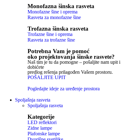
Monofazna šinska rasveta
Monofazne šine i oprema
Rasveta za monofazne šine
Trofazna šinska rasveta
Trofazne šine i oprema
Rasveta za trofazne šine
Potrebna Vam je pomoć
oko projektovanja šinske rasvete?
Naš tim je tu da pomogne – pošaljite nam upit i
dobićete
predlog rešenja prilagođen Vašem prostoru.
POŠALJITE UPIT
Pogledajte ideje za uređenje prostora
Spoljašnja rasveta
Spoljašnja rasveta
Kategorije
LED reflektori
Zidne lampe
Plafonske lampe
Dvorišne svetiljke