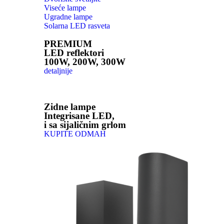
Viseće lampe
Ugradne lampe
Solarna LED rasveta
PREMIUM
LED reflektori
100W, 200W, 300W
detaljnije
Zidne lampe
Integrisane LED,
i sa sijaličnim grlom
KUPITE ODMAH