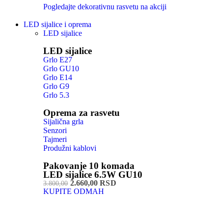
Pogledajte dekorativnu rasvetu na akciji
LED sijalice i oprema
LED sijalice
LED sijalice
Grlo E27
Grlo GU10
Grlo E14
Grlo G9
Grlo 5.3
Oprema za rasvetu
Sijalična grla
Senzori
Tajmeri
Produžni kablovi
Pakovanje 10 komada
LED sijalice 6.5W GU10
2.660,00 RSD
3.800,00
KUPITE ODMAH