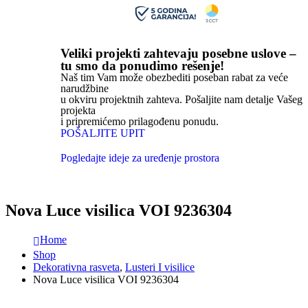
Veliki projekti zahtevaju posebne uslove –
tu smo da ponudimo rešenje!
Naš tim Vam može obezbediti poseban rabat za veće
narudžbine
u okviru projektnih zahteva. Pošaljite nam detalje Vašeg
projekta
i pripremićemo prilagođenu ponudu.
POŠALJITE UPIT
Pogledajte ideje za uređenje prostora
Nova Luce visilica VOI 9236304
Home
Shop
Dekorativna rasveta
,
Lusteri I visilice
Nova Luce visilica VOI 9236304