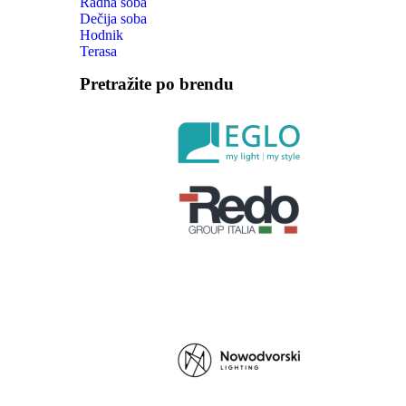
Radna soba
Dečija soba
Hodnik
Terasa
Pretražite po brendu