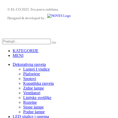
© EL-CO 2025. Sva prava zadržana.
Designed & developed by:
KATEGORIJE
MENI
Dekorativna rasveta
Lusteri I visilice
Plafonjere
Spotovi
Kupatilska rasveta
Zidne lampe
Ventilatori
Linijske svetiljke
Rozetne
Stone lampe
Podne lampe
LED sijalice i oprema