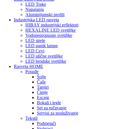
LED Trake
Napajanja
Aluminijumski profili
Industrijska LED rasveta
HIBAY industrijski reflektori
HEXALINE LED svetiljke
Vodonepropusne svetiljke
LED strele
LED panik lampe
LED Cevi
LED ulične svetiljke
LED brodske svetiljke
Rasveta HOME
Posuđe
Šolje
Čaše
Tanjiri
Činije
Escajg
Bokali i tegle
Set za ručavanje
Servisi za posluživanje
Tekstil
Podmetači
Stolnjaci