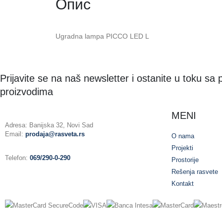
Опис
Ugradna lampa PICCO LED L
Prijavite se na naš newsletter i ostanite u toku sa
proizvodima
MENI
Adresa: Banijska 32, Novi Sad
Email:
prodaja@rasveta.rs
O nama
Projekti
Telefon:
069/290-0-290
Prostorije
Rešenja rasvete
Kontakt