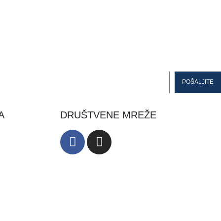
A
DRUŠTVENE MREŽE