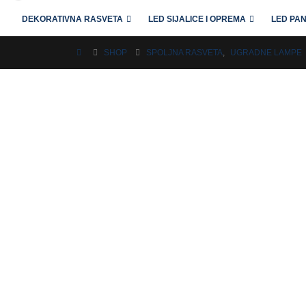
DEKORATIVNA RASVETA
LED SIJALICE I OPREMA
LED PAN
SHOP
SPOLJNA RASVETA
,
UGRADNE LAMPE