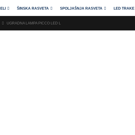
ELI
ŠINSKA RASVETA
SPOLJAŠNJA RASVETA
LED TRAKE 
UGRADNA LAMPA PICCO LED L