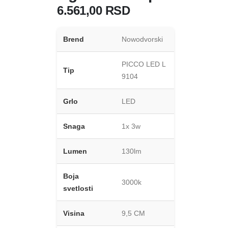
6.561,00
RSD
Brend
Nowodvorski
PICCO LED L
Tip
9104
Grlo
LED
Snaga
1x 3w
Lumen
130lm
Boja
3000k
svetlosti
Visina
9,5 CM