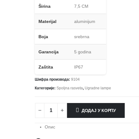
Širina
7,5 CM
Materijal
aluminijum
Boja
srebrna
Garancija
5 godina
Zaštita
IP67
Шифра производа:
9104
Категорије:
Spoljna rasveta
,
Ugradne lampe
ДОДАЈ У КОРПУ
Опис