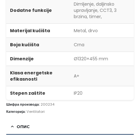
Dimljenje, daljinsko
Dodatne funkcije
upravljanje, CCT3, 3
brzina, timer,
Materijal kućišta
Metal, drvo
Boja kućišta
Crna
Dimenzije
Ø1320×455 mm
Klasa energetske
A+
efikasnosti
Stepen zaštite
IP20
Шифра производа:
200234
Категорија:
Ventilatori
ОПИС