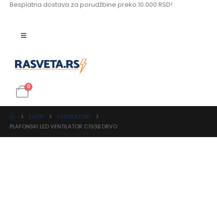
Besplatna dostava za porudžbine preko 10.000 RSD!
0
SHOP
VENTILATORI
PLAFONSKI LED VENTILATOR C193B DRVO