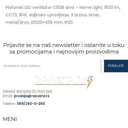
Plafonski LED ventilator C193B drvo – Home Light, 1600 lm,
CCT3, 18W, daljinsko upravljanje, 3 brzina, timer,
metal/drvo, Ø1320×455 mm, IP20.
Prijavite se na naš newsletter i ostanite u toku
sa promocijama i najnovijim proizvodima
Adresa: Banijska 32, Novi Sad
Email:
prodaja@rasveta.rs
Telefon:
069/290-0-290
MENI