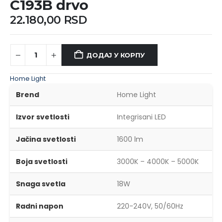
C193B drvo
22.180,00
RSD
ДОДАЈ У КОРПУ
Home Light
Brend
Home Light
Izvor svetlosti
Integrisani LED
Jačina svetlosti
1600 lm
Boja svetlosti
3000K – 4000K – 5000K
Snaga svetla
18W
Radni napon
220-240V, 50/60Hz