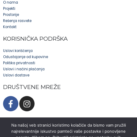
O nama
Projekti
Prostorije
Rešenja rasvete
Kontakt
KORISNIČKA PODRŠKA
Uslovi korišćenja
Odustajanje od kupovine
Politika privatnosti
Uslovi i načini plaćanja
Uslovi dostave
DRUŠTVENE MREŽE
Na našoj veb stranici koristimo kolačiće da bismo vam pružili
najrelevantnije iskustvo pamteći vaše postavke i ponovljene