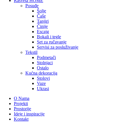
Rasveta HOME
Posuđe
Šolje
Čaše
Tanjiri
Činije
Escajg
Bokali i tegle
Set za ručavanje
Servisi za posluživanje
Tekstil
Podmetači
Stolnjaci
Ostalo
Kućna dekoracija
Stolovi
Vaze
Ukrasi
O Nama
Projekti
Prostorije
Ideje i inspiracije
Kontakt