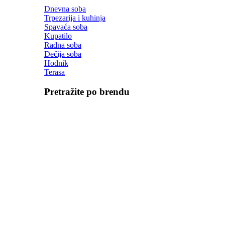
Dnevna soba
Trpezarija i kuhinja
Spavaća soba
Kupatilo
Radna soba
Dečija soba
Hodnik
Terasa
Pretražite po brendu