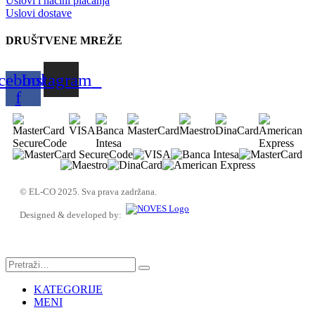
Uslovi i načini plaćanja
Uslovi dostave
DRUŠTVENE MREŽE
cebook-
Instagram
f
© EL-CO 2025. Sva prava zadržana.
Designed & developed by:
KATEGORIJE
MENI