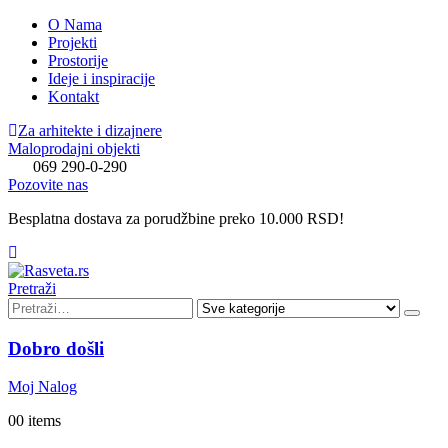
O Nama
Projekti
Prostorije
Ideje i inspiracije
Kontakt
Za arhitekte i dizajnere
Maloprodajni objekti
069 290-0-290
Pozovite nas
Besplatna dostava za porudžbine preko 10.000 RSD!
Pretraži
Dobro došli
Moj Nalog
0
0 items