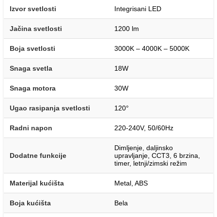
Izvor svetlosti
Integrisani LED
Jačina svetlosti
1200 lm
Boja svetlosti
3000K – 4000K – 5000K
Snaga svetla
18W
Snaga motora
30W
Ugao rasipanja svetlosti
120°
Radni napon
220-240V, 50/60Hz
Dimljenje, daljinsko
Dodatne funkcije
upravljanje, CCT3, 6 brzina,
timer, letnji/zimski režim
Materijal kućišta
Metal, ABS
Boja kućišta
Bela