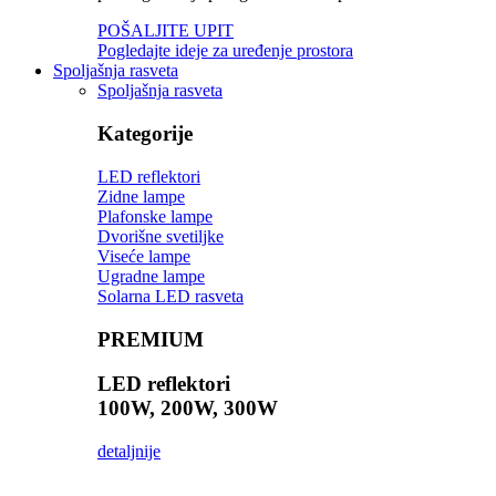
POŠALJITE UPIT
Pogledajte ideje za uređenje prostora
Spoljašnja rasveta
Spoljašnja rasveta
Kategorije
LED reflektori
Zidne lampe
Plafonske lampe
Dvorišne svetiljke
Viseće lampe
Ugradne lampe
Solarna LED rasveta
PREMIUM
LED reflektori
100W, 200W, 300W
detaljnije