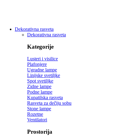
Dekorativna rasveta
Dekorativna rasveta
Kategorije
Lusteri i visilice
Plafonjere
Ugradne lampe
Linijske svetiljke
Spot svetiljke
Zidne lampe
Podne lampe
Kupatilska rasveta
Rasveta za dečiju sobu
Stone lampe
Rozetne
Ventilatori
Prostorija