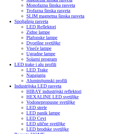
Monofazna šinska rasveta
Trofazna šinska rasveta
SLIM magnetna šinska rasveta
Spoljašnja rasveta
LED Reflektori
Zidne lampe
Plafonske lampe
Dvorišne svetiljke
Viseće lampe
Ugradne lampe
Solarni program
LED trake i alu profili
LED Trake
Napajanja
Aluminijumski profili
Industrijska LED rasveta
HIBAY industrijski reflektori
HEXALINE LED svetiljke
Vodonepropusne svetiljke
LED strele
LED panik lampe
LED Cevi
LED ulične svetiljke
LED brodske svetiljke