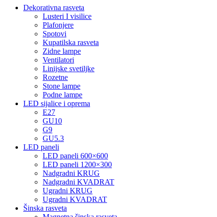
Dekorativna rasveta
Lusteri I visilice
Plafonjere
Spotovi
Kupatilska rasveta
Zidne lampe
Ventilatori
Linijske svetiljke
Rozetne
Stone lampe
Podne lampe
LED sijalice i oprema
E27
GU10
G9
GU5.3
LED paneli
LED paneli 600×600
LED paneli 1200×300
Nadgradni KRUG
Nadgradni KVADRAT
Ugradni KRUG
Ugradni KVADRAT
Šinska rasveta
Magnetna šinska rasveta