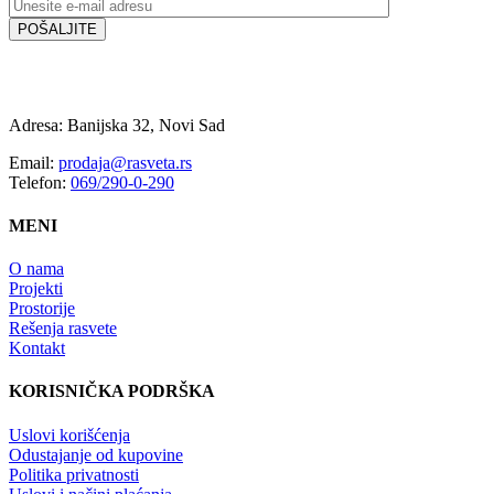
Adresa: Banijska 32, Novi Sad
Email:
prodaja@rasveta.rs
Telefon:
069/290-0-290
MENI
O nama
Projekti
Prostorije
Rešenja rasvete
Kontakt
KORISNIČKA PODRŠKA
Uslovi korišćenja
Odustajanje od kupovine
Politika privatnosti