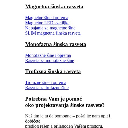
Magnetna šinska rasveta
Magnetne šine i oprema
Magnetne LED svetiljke
Napajanja za magnetne šine
SLIM magnetna šinska rasveta
Monofazna šinska rasveta
Monofazne šine i oprema
Rasveta za monofazne šine
Trofazna šinska rasveta
Trofazne šine i oprema
Rasveta za trofazne šine
Potrebna Vam je pomoć
oko projektovanja šinske rasvete?
Naš tim je tu da pomogne – pošaljite nam upit i
dobićete
predlog rešenja prilagođen Vašem prostoru.