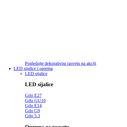
Pogledajte dekorativnu rasvetu na akciji
LED sijalice i oprema
LED sijalice
LED sijalice
Grlo E27
Grlo GU10
Grlo E14
Grlo G9
Grlo 5.3
Oprema za rasvetu