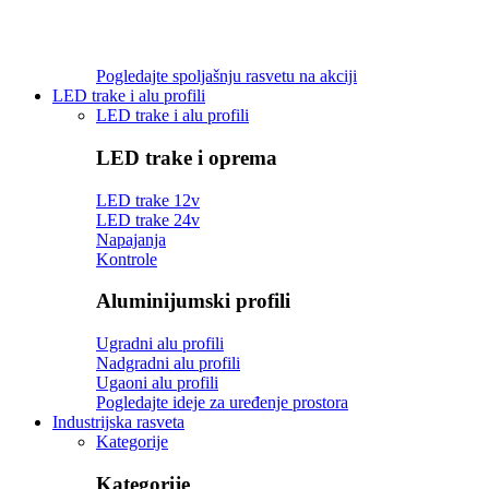
Pogledajte spoljašnju rasvetu na akciji
LED trake i alu profili
LED trake i alu profili
LED trake i oprema
LED trake 12v
LED trake 24v
Napajanja
Kontrole
Aluminijumski profili
Ugradni alu profili
Nadgradni alu profili
Ugaoni alu profili
Pogledajte ideje za uređenje prostora
Industrijska rasveta
Kategorije
Kategorije