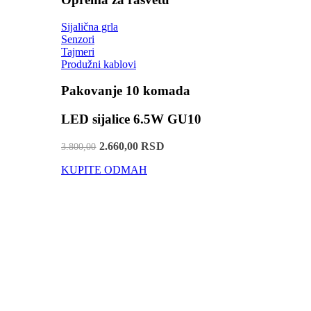
Sijalična grla
Senzori
Tajmeri
Produžni kablovi
Pakovanje 10 komada
LED sijalice 6.5W GU10
2.660,00 RSD
3.800,00
KUPITE ODMAH