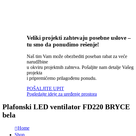
Veliki projekti zahtevaju posebne uslove –
tu smo da ponudimo rešenje!
Naš tim Vam može obezbediti poseban rabat za veće
narudžbine
u okviru projektnih zahteva. Pošaljite nam detalje Vašeg
projekta
i pripremićemo prilagođenu ponudu.
POŠALJITE UPIT
Pogledajte ideje za uređenje prostora
Plafonski LED ventilator FD220 BRYCE
bela
Home
Shop