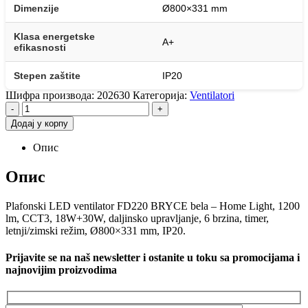
Dimenzije
Ø800×331 mm
Klasa energetske
A+
efikasnosti
Stepen zaštite
IP20
Шифра производа:
202630
Категорија:
Ventilatori
-
+
Додај у корпу
Опис
Опис
Plafonski LED ventilator FD220 BRYCE bela – Home Light, 1200
lm, CCT3, 18W+30W, daljinsko upravljanje, 6 brzina, timer,
letnji/zimski režim, Ø800×331 mm, IP20.
Prijavite se na naš newsletter i ostanite u toku sa promocijama i
najnovijim proizvodima