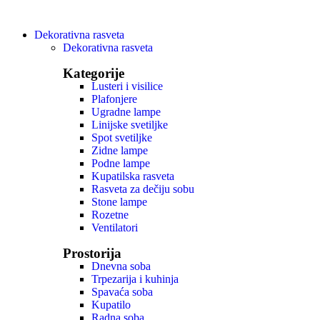
Dekorativna rasveta
Dekorativna rasveta
Kategorije
Lusteri i visilice
Plafonjere
Ugradne lampe
Linijske svetiljke
Spot svetiljke
Zidne lampe
Podne lampe
Kupatilska rasveta
Rasveta za dečiju sobu
Stone lampe
Rozetne
Ventilatori
Prostorija
Dnevna soba
Trpezarija i kuhinja
Spavaća soba
Kupatilo
Radna soba