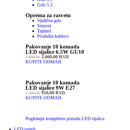
Grlo 5.3
Oprema za rasvetu
Sijalična grla
Senzori
Tajmeri
Produžni kablovi
Pakovanje 10 komada
LED sijalice 6.5W GU10
2.660,00 RSD
3.800,00
KUPITE ODMAH
Pakovanje 10 komada
LED sijalice 9W E27
910,00 RSD
1.300,00
KUPITE ODMAH
Pogledajte kompletnu ponudu LED sijalica
LED paneli