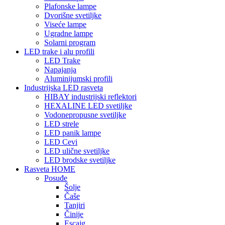
Plafonske lampe
Dvorišne svetiljke
Viseće lampe
Ugradne lampe
Solarni program
LED trake i alu profili
LED Trake
Napajanja
Aluminijumski profili
Industrijska LED rasveta
HIBAY industrijski reflektori
HEXALINE LED svetiljke
Vodonepropusne svetiljke
LED strele
LED panik lampe
LED Cevi
LED ulične svetiljke
LED brodske svetiljke
Rasveta HOME
Posuđe
Šolje
Čaše
Tanjiri
Činije
Escajg