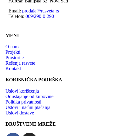
Adresa: Banijska 32, Novi Sad
Email:
prodaja@rasveta.rs
Telefon:
069/290-0-290
MENI
O nama
Projekti
Prostorije
Rešenja rasvete
Kontakt
KORISNIČKA PODRŠKA
Uslovi korišćenja
Odustajanje od kupovine
Politika privatnosti
Uslovi i načini plaćanja
Uslovi dostave
DRUŠTVENE MREŽE