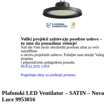
Veliki projekti zahtevaju posebne uslove –
tu smo da ponudimo rešenje!
Naš tim Vam može obezbediti poseban rabat za veće
narudžbine
u okviru projektnih zahteva. Pošaljite nam detalje Vašeg
projekta
i pripremićemo prilagođenu ponudu.
POŠALJITE UPIT
Pogledajte ideje za uređenje prostora
Plafonski LED Ventilator – SATIN – Nova
Luce 9953016