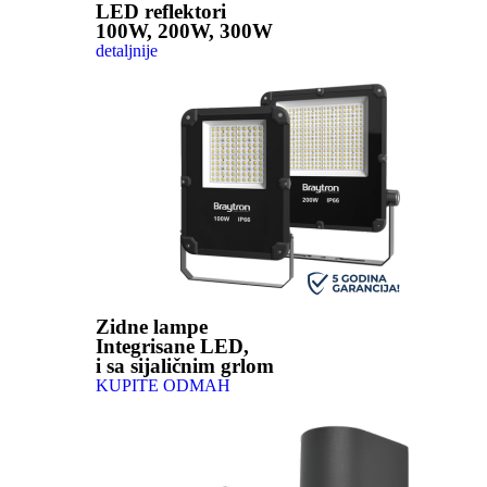
LED reflektori
100W, 200W, 300W
detaljnije
Zidne lampe
Integrisane LED,
i sa sijaličnim grlom
KUPITE ODMAH