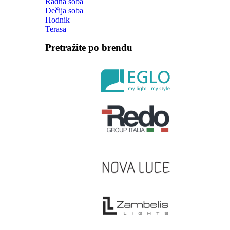
Radna soba
Dečija soba
Hodnik
Terasa
Pretražite po brendu