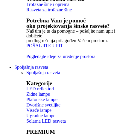
Trofazne šine i oprema
Rasveta za trofazne šine
Potrebna Vam je pomoć
oko projektovanja šinske rasvete?
Naš tim je tu da pomogne – pošaljite nam upit i
dobićete
predlog rešenja prilagođen Vašem prostoru.
POŠALJITE UPIT
Pogledajte ideje za uređenje prostora
Spoljašnja rasveta
Spoljašnja rasveta
Kategorije
LED reflektori
Zidne lampe
Plafonske lampe
Dvorišne svetiljke
Viseće lampe
Ugradne lampe
Solarna LED rasveta
PREMIUM