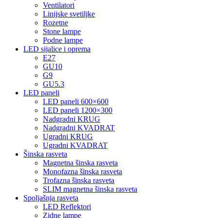
Ventilatori
Linijske svetiljke
Rozetne
Stone lampe
Podne lampe
LED sijalice i oprema
E27
GU10
G9
GU5.3
LED paneli
LED paneli 600×600
LED paneli 1200×300
Nadgradni KRUG
Nadgradni KVADRAT
Ugradni KRUG
Ugradni KVADRAT
Šinska rasveta
Magnetna šinska rasveta
Monofazna šinska rasveta
Trofazna šinska rasveta
SLIM magnetna šinska rasveta
Spoljašnja rasveta
LED Reflektori
Zidne lampe