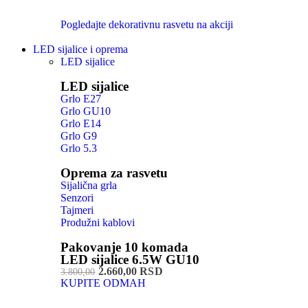
Pogledajte dekorativnu rasvetu na akciji
LED sijalice i oprema
LED sijalice
LED sijalice
Grlo E27
Grlo GU10
Grlo E14
Grlo G9
Grlo 5.3
Oprema za rasvetu
Sijalična grla
Senzori
Tajmeri
Produžni kablovi
Pakovanje 10 komada
LED sijalice 6.5W GU10
2.660,00 RSD
3.800,00
KUPITE ODMAH