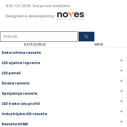
© EL-CO 2025. Sva prava zadržana.
Designed & developed by:
KATEGORIJE
MENI
Dekorativna rasveta
LED sijalice i oprema
LED paneli
Šinska rasveta
Spoljašnja rasveta
LED trake i alu profili
Industrijska LED rasveta
Rasveta HOME