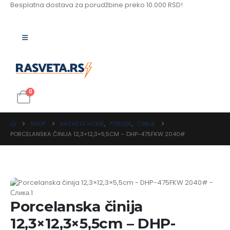
Besplatna dostava za porudžbine preko 10.000 RSD!
0
SHOP
RASVETA HOME
,
POSUĐE
,
ČINIJE
PORCELANSKA ČINIJA 12,3×12,3×5,5CM – DHP-475FKW 2040#
Porcelanska činija
12,3×12,3×5,5cm – DHP-