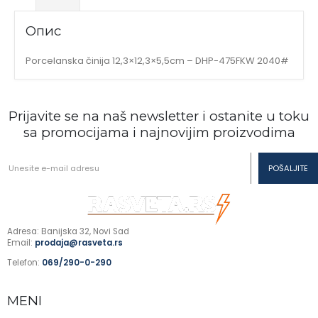
Опис
Porcelanska činija 12,3×12,3×5,5cm – DHP-475FKW 2040#
Prijavite se na naš newsletter i ostanite u toku
sa promocijama i najnovijim proizvodima
Adresa: Banijska 32, Novi Sad
Email:
prodaja@rasveta.rs
Telefon:
069/290-0-290
MENI