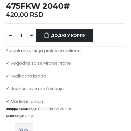
475FKW 2040#
420,00
RSD
ДОДАЈ У КОРПУ
Porcelanska činija praktične veličine.
✔ Pogodna za serviranje hrane
✔ Kvalitetna izrada
✔ Jednostavna za čišćenje
✔ Moderan dizajn
Шифра производа:
DHP-475FKW 2040#
Категорија:
Činije
Опис