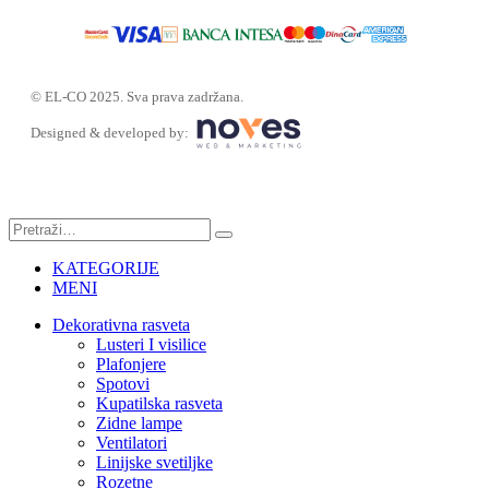
© EL-CO 2025. Sva prava zadržana.
Designed & developed by:
KATEGORIJE
MENI
Dekorativna rasveta
Lusteri I visilice
Plafonjere
Spotovi
Kupatilska rasveta
Zidne lampe
Ventilatori
Linijske svetiljke
Rozetne