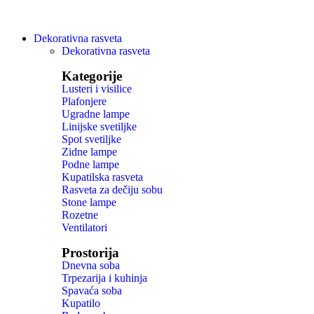
Dekorativna rasveta
Dekorativna rasveta
Kategorije
Lusteri i visilice
Plafonjere
Ugradne lampe
Linijske svetiljke
Spot svetiljke
Zidne lampe
Podne lampe
Kupatilska rasveta
Rasveta za dečiju sobu
Stone lampe
Rozetne
Ventilatori
Prostorija
Dnevna soba
Trpezarija i kuhinja
Spavaća soba
Kupatilo