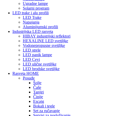
Ugradne lampe
Solarni program
LED trake i alu profili
LED Trake
Napajanja
Aluminijumski profili
Industrijska LED rasveta
HIBAY industrijski reflektori
HEXALINE LED svetiljke
Vodonepropusne svetiljke
LED strele
LED panik lampe
LED Cevi
LED ulične svetiljke
LED brodske svetiljke
Rasveta HOME
Posuđe
Šolje
Čaše
Tanjiri
Činije
Escajg
Bokali i tegle
Set za ručavanje
Servisi za posluživanje