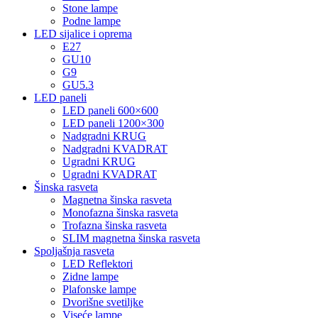
Stone lampe
Podne lampe
LED sijalice i oprema
E27
GU10
G9
GU5.3
LED paneli
LED paneli 600×600
LED paneli 1200×300
Nadgradni KRUG
Nadgradni KVADRAT
Ugradni KRUG
Ugradni KVADRAT
Šinska rasveta
Magnetna šinska rasveta
Monofazna šinska rasveta
Trofazna šinska rasveta
SLIM magnetna šinska rasveta
Spoljašnja rasveta
LED Reflektori
Zidne lampe
Plafonske lampe
Dvorišne svetiljke
Viseće lampe