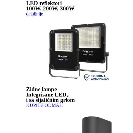
LED reflektori
100W, 200W, 300W
detaljnije
Zidne lampe
Integrisane LED,
i sa sijaličnim grlom
KUPITE ODMAH