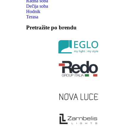
Radna soba
Dečija soba
Hodnik
Terasa
Pretražite po brendu