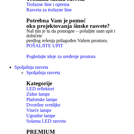
Trofazne šine i oprema
Rasveta za trofazne šine
Potrebna Vam je pomoć
oko projektovanja šinske rasvete?
Naš tim je tu da pomogne – pošaljite nam upit i
dobićete
predlog rešenja prilagođen Vašem prostoru.
POŠALJITE UPIT
Pogledajte ideje za uređenje prostora
Spoljašnja rasveta
Spoljašnja rasveta
Kategorije
LED reflektori
Zidne lampe
Plafonske lampe
Dvorišne svetiljke
Viseće lampe
Ugradne lampe
Solarna LED rasveta
PREMIUM