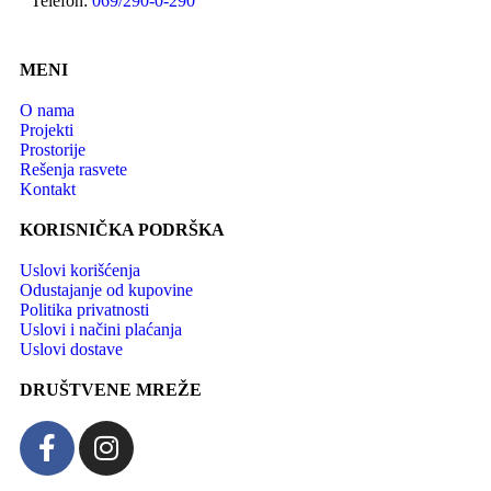
Telefon:
069/290-0-290
MENI
O nama
Projekti
Prostorije
Rešenja rasvete
Kontakt
KORISNIČKA PODRŠKA
Uslovi korišćenja
Odustajanje od kupovine
Politika privatnosti
Uslovi i načini plaćanja
Uslovi dostave
DRUŠTVENE MREŽE