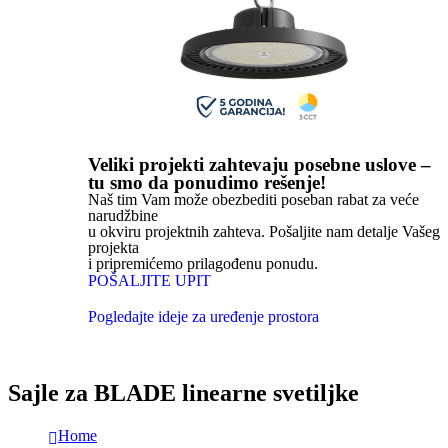
Veliki projekti zahtevaju posebne uslove –
tu smo da ponudimo rešenje!
Naš tim Vam može obezbediti poseban rabat za veće
narudžbine
u okviru projektnih zahteva. Pošaljite nam detalje Vašeg
projekta
i pripremićemo prilagođenu ponudu.
POŠALJITE UPIT
Pogledajte ideje za uređenje prostora
Sajle za BLADE linearne svetiljke
Home