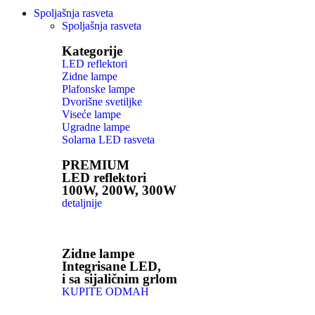
Spoljašnja rasveta
Spoljašnja rasveta
Kategorije
LED reflektori
Zidne lampe
Plafonske lampe
Dvorišne svetiljke
Viseće lampe
Ugradne lampe
Solarna LED rasveta
PREMIUM
LED reflektori
100W, 200W, 300W
detaljnije
Zidne lampe
Integrisane LED,
i sa sijaličnim grlom
KUPITE ODMAH