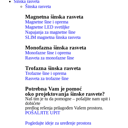
Šinska rasveta
Šinska rasveta
Magnetna šinska rasveta
Magnetne šine i oprema
Magnetne LED svetiljke
Napajanja za magnetne šine
SLIM magnetna šinska rasveta
Monofazna šinska rasveta
Monofazne šine i oprema
Rasveta za monofazne šine
Trofazna šinska rasveta
Trofazne šine i oprema
Rasveta za trofazne šine
Potrebna Vam je pomoć
oko projektovanja šinske rasvete?
Naš tim je tu da pomogne – pošaljite nam upit i
dobićete
predlog rešenja prilagođen Vašem prostoru.
POŠALJITE UPIT
Pogledajte ideje za uređenje prostora