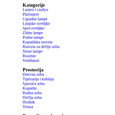
Kategorije
Lusteri i visilice
Plafonjere
Ugradne lampe
Linijske svetiljke
Spot svetiljke
Zidne lampe
Podne lampe
Kupatilska rasveta
Rasveta za dečiju sobu
Stone lampe
Rozetne
Ventilatori
Prostorija
Dnevna soba
Trpezarija i kuhinja
Spavaća soba
Kupatilo
Radna soba
Dečija soba
Hodnik
Terasa