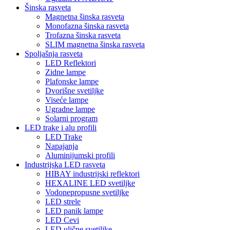
Šinska rasveta
Magnetna šinska rasveta
Monofazna šinska rasveta
Trofazna šinska rasveta
SLIM magnetna šinska rasveta
Spoljašnja rasveta
LED Reflektori
Zidne lampe
Plafonske lampe
Dvorišne svetiljke
Viseće lampe
Ugradne lampe
Solarni program
LED trake i alu profili
LED Trake
Napajanja
Aluminijumski profili
Industrijska LED rasveta
HIBAY industrijski reflektori
HEXALINE LED svetiljke
Vodonepropusne svetiljke
LED strele
LED panik lampe
LED Cevi
LED ulične svetiljke