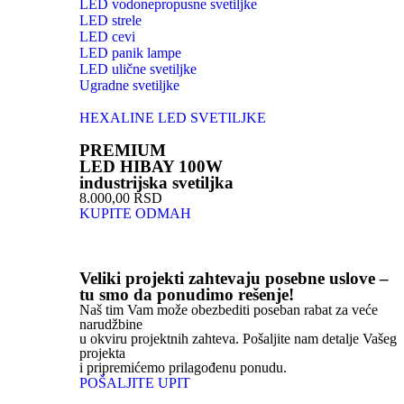
LED vodonepropusne svetiljke
LED strele
LED cevi
LED panik lampe
LED ulične svetiljke
Ugradne svetiljke
HEXALINE LED SVETILJKE
PREMIUM
LED HIBAY 100W
industrijska svetiljka
8.000,00 RSD
KUPITE ODMAH
Veliki projekti zahtevaju posebne uslove –
tu smo da ponudimo rešenje!
Naš tim Vam može obezbediti poseban rabat za veće
narudžbine
u okviru projektnih zahteva. Pošaljite nam detalje Vašeg
projekta
i pripremićemo prilagođenu ponudu.
POŠALJITE UPIT