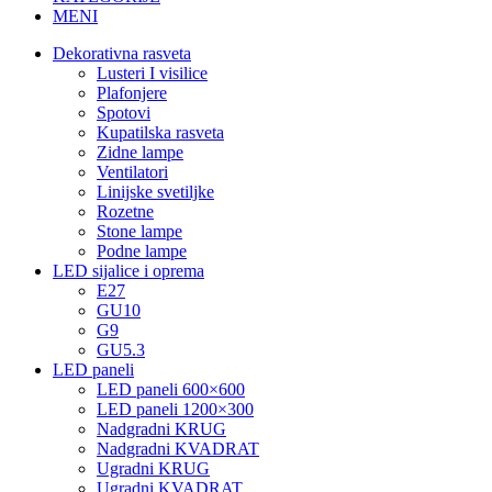
MENI
Dekorativna rasveta
Lusteri I visilice
Plafonjere
Spotovi
Kupatilska rasveta
Zidne lampe
Ventilatori
Linijske svetiljke
Rozetne
Stone lampe
Podne lampe
LED sijalice i oprema
E27
GU10
G9
GU5.3
LED paneli
LED paneli 600×600
LED paneli 1200×300
Nadgradni KRUG
Nadgradni KVADRAT
Ugradni KRUG
Ugradni KVADRAT