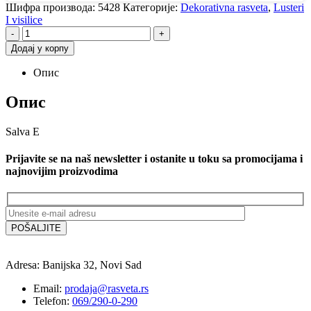
Шифра производа:
5428
Категорије:
Dekorativna rasveta
,
Lusteri
I visilice
-
+
Додај у корпу
Опис
Опис
Salva E
Prijavite se na naš newsletter i ostanite u toku sa promocijama i
najnovijim proizvodima
Adresa: Banijska 32, Novi Sad
Email:
prodaja@rasveta.rs
Telefon:
069/290-0-290