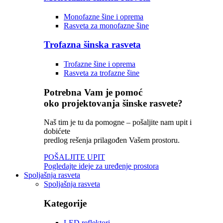
Monofazne šine i oprema
Rasveta za monofazne šine
Trofazna šinska rasveta
Trofazne šine i oprema
Rasveta za trofazne šine
Potrebna Vam je pomoć
oko projektovanja šinske rasvete?
Naš tim je tu da pomogne – pošaljite nam upit i
dobićete
predlog rešenja prilagođen Vašem prostoru.
POŠALJITE UPIT
Pogledajte ideje za uređenje prostora
Spoljašnja rasveta
Spoljašnja rasveta
Kategorije
LED reflektori