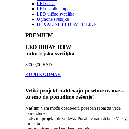
LED cevi
LED panik lampe
LED ulične svetiljke
Ugradne svetiljke
HEXALINE LED SVETILJKE
PREMIUM
LED HIBAY 100W
industrijska svetiljka
8.000,00 RSD
KUPITE ODMAH
Veliki projekti zahtevaju posebne uslove –
tu smo da ponudimo rešenje!
Naš tim Vam može obezbediti poseban rabat za veće
narudžbine
u okviru projektnih zahteva. Pošaljite nam detalje Vašeg
projekta
i pripremićemo prilagođenu ponudu.