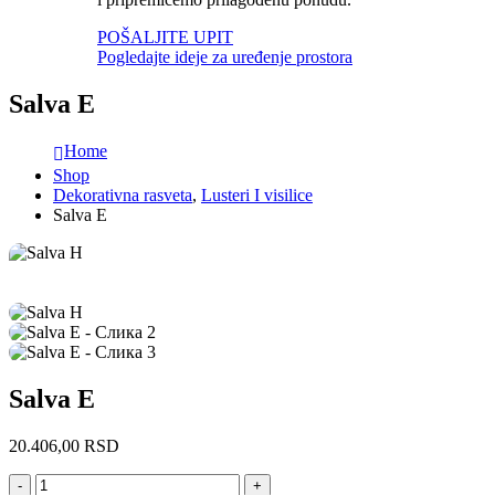
POŠALJITE UPIT
Pogledajte ideje za uređenje prostora
Salva E
Home
Shop
Dekorativna rasveta
,
Lusteri I visilice
Salva E
Salva E
20.406,00
RSD
-
+