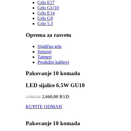
Grlo E27
Grlo GU10
Grlo E14
Grlo G9
Grlo 5.3
Oprema za rasvetu
Sijalična grla
Senzori
Tajmeri
Produžni kablovi
Pakovanje 10 komada
LED sijalice 6.5W GU10
2.660,00 RSD
3.800,00
KUPITE ODMAH
Pakovanje 10 komada