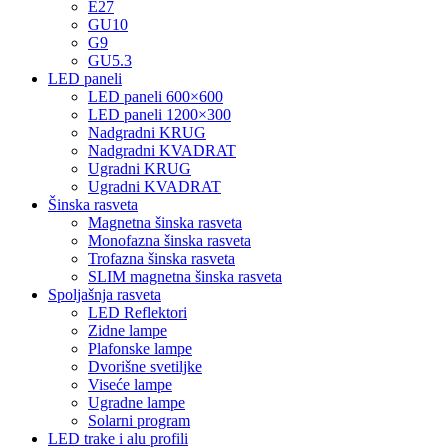
E27
GU10
G9
GU5.3
LED paneli
LED paneli 600×600
LED paneli 1200×300
Nadgradni KRUG
Nadgradni KVADRAT
Ugradni KRUG
Ugradni KVADRAT
Šinska rasveta
Magnetna šinska rasveta
Monofazna šinska rasveta
Trofazna šinska rasveta
SLIM magnetna šinska rasveta
Spoljašnja rasveta
LED Reflektori
Zidne lampe
Plafonske lampe
Dvorišne svetiljke
Viseće lampe
Ugradne lampe
Solarni program
LED trake i alu profili