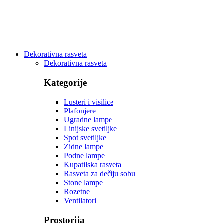
Dekorativna rasveta
Dekorativna rasveta
Kategorije
Lusteri i visilice
Plafonjere
Ugradne lampe
Linijske svetiljke
Spot svetiljke
Zidne lampe
Podne lampe
Kupatilska rasveta
Rasveta za dečiju sobu
Stone lampe
Rozetne
Ventilatori
Prostorija