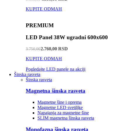
KUPITE ODMAH
PREMIUM
LED Panel 38W ugradni 600x600
2.760,00 RSD
3.750,00
KUPITE ODMAH
Pogledajte LED panele na akciji
Šinska rasveta
Šinska rasveta
Magnetna šinska rasveta
Magnetne šine i oprema
Magnetne LED svetiljke
Napajanja za magnetne šine
SLIM magnetna šinska rasveta
Monofazna šinska rasveta