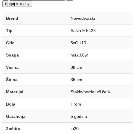
Додај у корпу
Brend
Nowodvorski
Tip
Salva E 5428
Grlo
5xGU10
Snaga
max.60w
Visina
38 cm
Širina
35 cm
Materijal
Staklo/nerđajući čelik
Boja
Hrom
Garancija
5 godina
Zaštita
ip20