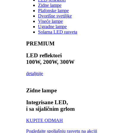
Zidne lampe
Plafonske lampe
Dvorišne svetiljke
Viseće lampe
Ugradne lampe
Solarna LED rasveta
PREMIUM
LED reflektori
100W, 200W, 300W
detaljnije
Zidne lampe
Integrisane LED,
i sa sijaličnim grlom
KUPITE ODMAH
Pogledajte spoljašnju rasvetu na akciji