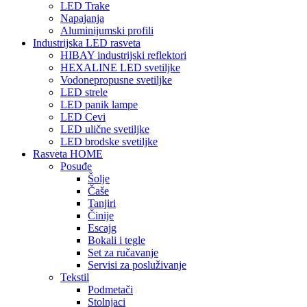
LED Trake
Napajanja
Aluminijumski profili
Industrijska LED rasveta
HIBAY industrijski reflektori
HEXALINE LED svetiljke
Vodonepropusne svetiljke
LED strele
LED panik lampe
LED Cevi
LED ulične svetiljke
LED brodske svetiljke
Rasveta HOME
Posuđe
Šolje
Čaše
Tanjiri
Činije
Escajg
Bokali i tegle
Set za ručavanje
Servisi za posluživanje
Tekstil
Podmetači
Stolnjaci