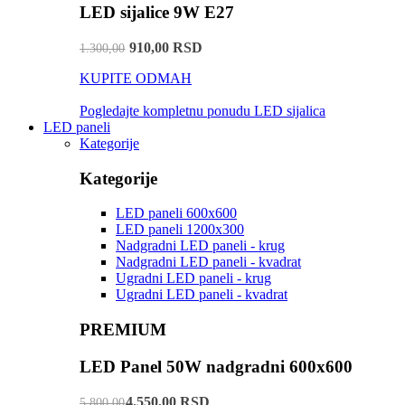
LED sijalice 9W E27
910,00 RSD
1.300,00
KUPITE ODMAH
Pogledajte kompletnu ponudu LED sijalica
LED paneli
Kategorije
Kategorije
LED paneli 600x600
LED paneli 1200x300
Nadgradni LED paneli - krug
Nadgradni LED paneli - kvadrat
Ugradni LED paneli - krug
Ugradni LED paneli - kvadrat
PREMIUM
LED Panel 50W nadgradni 600x600
4.550,00 RSD
5.800,00