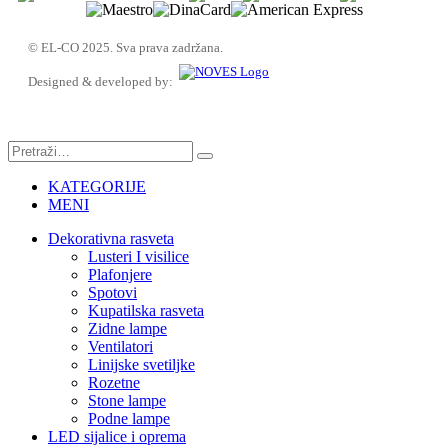
© EL-CO 2025. Sva prava zadržana.
Designed & developed by:
KATEGORIJE
MENI
Dekorativna rasveta
Lusteri I visilice
Plafonjere
Spotovi
Kupatilska rasveta
Zidne lampe
Ventilatori
Linijske svetiljke
Rozetne
Stone lampe
Podne lampe
LED sijalice i oprema