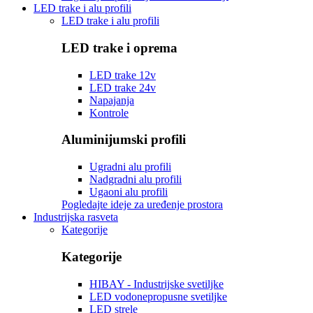
LED trake i alu profili
LED trake i alu profili
LED trake i oprema
LED trake 12v
LED trake 24v
Napajanja
Kontrole
Aluminijumski profili
Ugradni alu profili
Nadgradni alu profili
Ugaoni alu profili
Pogledajte ideje za uređenje prostora
Industrijska rasveta
Kategorije
Kategorije
HIBAY - Industrijske svetiljke
LED vodonepropusne svetiljke
LED strele