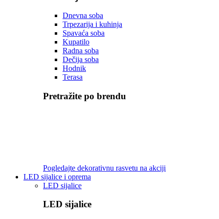
Dnevna soba
Trpezarija i kuhinja
Spavaća soba
Kupatilo
Radna soba
Dečija soba
Hodnik
Terasa
Pretražite po brendu
Pogledajte dekorativnu rasvetu na akciji
LED sijalice i oprema
LED sijalice
LED sijalice