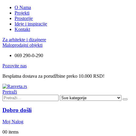
O Nama
Projekti
Prostorije
Ideje i inspiracije
Kontakt
Za arhitekte i dizajnere
Maloprodajni objekti
069 290-0-290
Pozovite nas
Besplatna dostava za porudžbine preko 10.000 RSD!
Pretraži
Dobro došli
Moj Nalog
0
0 items