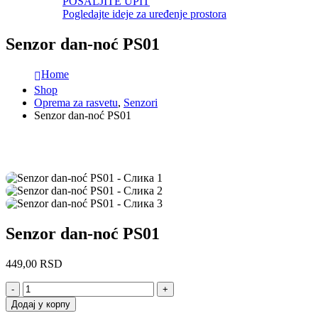
POŠALJITE UPIT
Pogledajte ideje za uređenje prostora
Senzor dan-noć PS01
Home
Shop
Oprema za rasvetu
,
Senzori
Senzor dan-noć PS01
Senzor dan-noć PS01
449,00
RSD
-
+
Додај у корпу