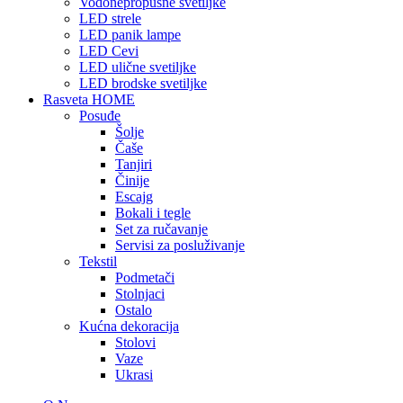
Vodonepropusne svetiljke
LED strele
LED panik lampe
LED Cevi
LED ulične svetiljke
LED brodske svetiljke
Rasveta HOME
Posuđe
Šolje
Čaše
Tanjiri
Činije
Escajg
Bokali i tegle
Set za ručavanje
Servisi za posluživanje
Tekstil
Podmetači
Stolnjaci
Ostalo
Kućna dekoracija
Stolovi
Vaze
Ukrasi