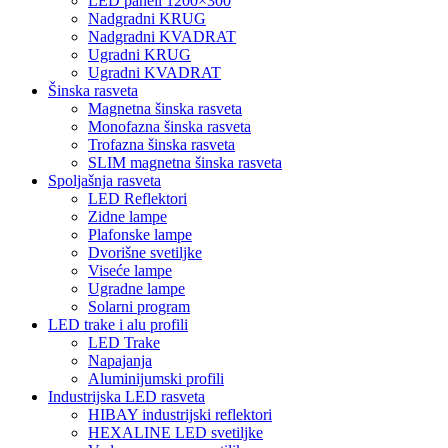
LED paneli 1200×300
Nadgradni KRUG
Nadgradni KVADRAT
Ugradni KRUG
Ugradni KVADRAT
Šinska rasveta
Magnetna šinska rasveta
Monofazna šinska rasveta
Trofazna šinska rasveta
SLIM magnetna šinska rasveta
Spoljašnja rasveta
LED Reflektori
Zidne lampe
Plafonske lampe
Dvorišne svetiljke
Viseće lampe
Ugradne lampe
Solarni program
LED trake i alu profili
LED Trake
Napajanja
Aluminijumski profili
Industrijska LED rasveta
HIBAY industrijski reflektori
HEXALINE LED svetiljke