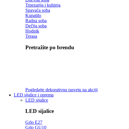
Trpezarija i kuhinja
Spavaća soba
Kupatilo
Radna soba
Dečija soba
Hodnik
Terasa
Pretražite po brendu
Pogledajte dekorativnu rasvetu na akciji
LED sijalice i oprema
LED sijalice
LED sijalice
Grlo E27
Grlo GU10