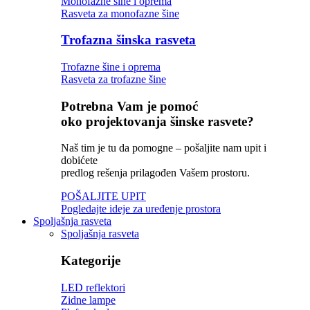
Monofazne šine i oprema
Rasveta za monofazne šine
Trofazna šinska rasveta
Trofazne šine i oprema
Rasveta za trofazne šine
Potrebna Vam je pomoć
oko projektovanja šinske rasvete?
Naš tim je tu da pomogne – pošaljite nam upit i
dobićete
predlog rešenja prilagođen Vašem prostoru.
POŠALJITE UPIT
Pogledajte ideje za uređenje prostora
Spoljašnja rasveta
Spoljašnja rasveta
Kategorije
LED reflektori
Zidne lampe