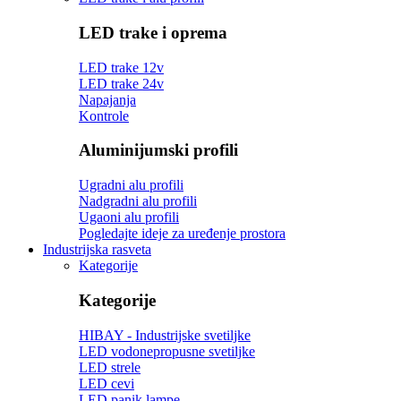
LED trake i oprema
LED trake 12v
LED trake 24v
Napajanja
Kontrole
Aluminijumski profili
Ugradni alu profili
Nadgradni alu profili
Ugaoni alu profili
Pogledajte ideje za uređenje prostora
Industrijska rasveta
Kategorije
Kategorije
HIBAY - Industrijske svetiljke
LED vodonepropusne svetiljke
LED strele
LED cevi
LED panik lampe