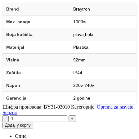
Brend
Braytron
Max. snaga
1000w
Boja kućišta
plava,bela
Materijal
Plastika
Visina
92mm
Zaštita
IP44
Napon
220v-240v
Garancija
2 godine
Шифра производа:
BY31-03010
Категорије:
Oprema za rasvetu
,
Senzori
-
+
Додај у корпу
Опис