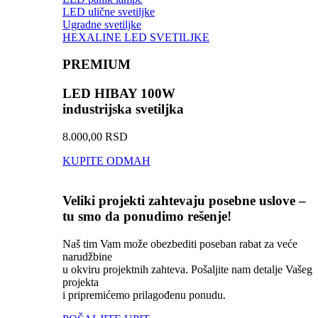
LED ulične svetiljke
Ugradne svetiljke
HEXALINE LED SVETILJKE
PREMIUM
LED HIBAY 100W
industrijska svetiljka
8.000,00 RSD
KUPITE ODMAH
Veliki projekti zahtevaju posebne uslove –
tu smo da ponudimo rešenje!
Naš tim Vam može obezbediti poseban rabat za veće
narudžbine
u okviru projektnih zahteva. Pošaljite nam detalje Vašeg
projekta
i pripremićemo prilagođenu ponudu.