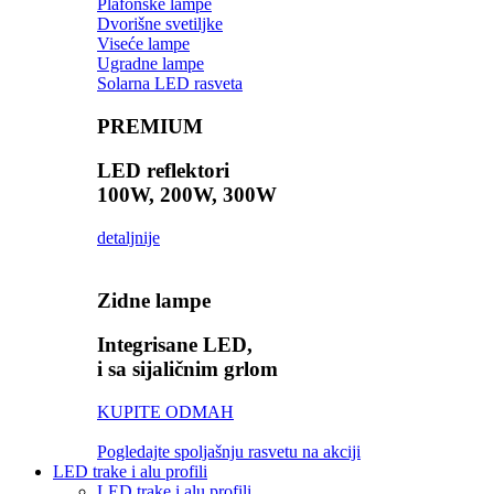
Plafonske lampe
Dvorišne svetiljke
Viseće lampe
Ugradne lampe
Solarna LED rasveta
PREMIUM
LED reflektori
100W, 200W, 300W
detaljnije
Zidne lampe
Integrisane LED,
i sa sijaličnim grlom
KUPITE ODMAH
Pogledajte spoljašnju rasvetu na akciji
LED trake i alu profili
LED trake i alu profili