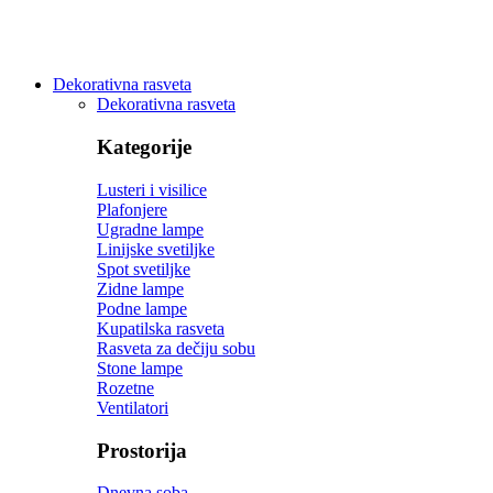
Dekorativna rasveta
Dekorativna rasveta
Kategorije
Lusteri i visilice
Plafonjere
Ugradne lampe
Linijske svetiljke
Spot svetiljke
Zidne lampe
Podne lampe
Kupatilska rasveta
Rasveta za dečiju sobu
Stone lampe
Rozetne
Ventilatori
Prostorija
Dnevna soba