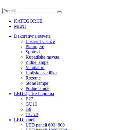
KATEGORIJE
MENI
Dekorativna rasveta
Lusteri I visilice
Plafonjere
Spotovi
Kupatilska rasveta
Zidne lampe
Ventilatori
Linijske svetiljke
Rozetne
Stone lampe
Podne lampe
LED sijalice i oprema
E27
GU10
G9
GU5.3
LED paneli
LED paneli 600×600