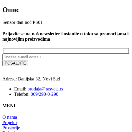
Опис
Senzor dan-noć PS01
Prijavite se na naš newsletter i ostanite u toku sa promocijama i
najnovijim proizvodima
Adresa: Banijska 32, Novi Sad
Email:
prodaja@rasveta.rs
Telefon:
069/290-0-290
MENI
O nama
Projekti
Prostorije