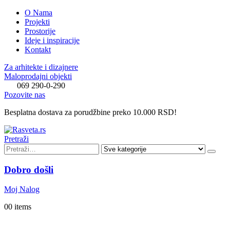
O Nama
Projekti
Prostorije
Ideje i inspiracije
Kontakt
Za arhitekte i dizajnere
Maloprodajni objekti
069 290-0-290
Pozovite nas
Besplatna dostava za porudžbine preko 10.000 RSD!
Pretraži
Dobro došli
Moj Nalog
0
0 items