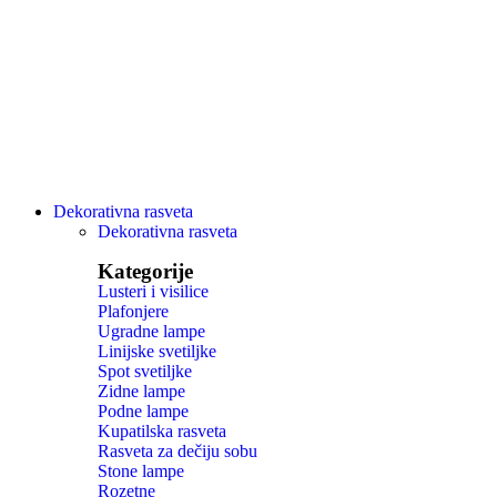
Dekorativna rasveta
Dekorativna rasveta
Kategorije
Lusteri i visilice
Plafonjere
Ugradne lampe
Linijske svetiljke
Spot svetiljke
Zidne lampe
Podne lampe
Kupatilska rasveta
Rasveta za dečiju sobu
Stone lampe
Rozetne