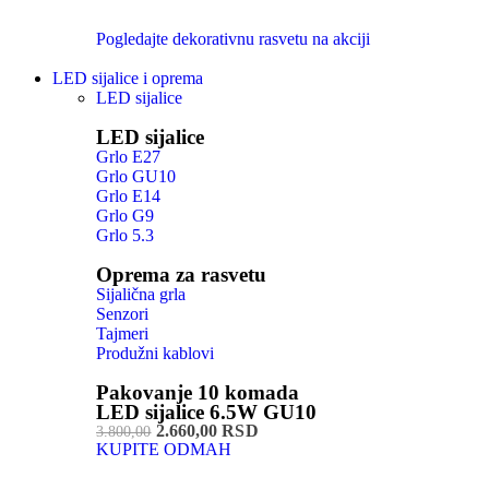
Pogledajte dekorativnu rasvetu na akciji
LED sijalice i oprema
LED sijalice
LED sijalice
Grlo E27
Grlo GU10
Grlo E14
Grlo G9
Grlo 5.3
Oprema za rasvetu
Sijalična grla
Senzori
Tajmeri
Produžni kablovi
Pakovanje 10 komada
LED sijalice 6.5W GU10
2.660,00 RSD
3.800,00
KUPITE ODMAH