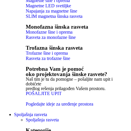
Magnetne šine i oprema
Magnetne LED svetiljke
Napajanja za magnetne šine
SLIM magnetna šinska rasveta
Monofazna šinska rasveta
Monofazne šine i oprema
Rasveta za monofazne šine
Trofazna šinska rasveta
Trofazne šine i oprema
Rasveta za trofazne šine
Potrebna Vam je pomoć
oko projektovanja šinske rasvete?
Naš tim je tu da pomogne – pošaljite nam upit i
dobićete
predlog rešenja prilagođen Vašem prostoru.
POŠALJITE UPIT
Pogledajte ideje za uređenje prostora
Spoljašnja rasveta
Spoljašnja rasveta
Kategorije