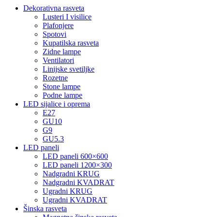
Dekorativna rasveta
Lusteri I visilice
Plafonjere
Spotovi
Kupatilska rasveta
Zidne lampe
Ventilatori
Linijske svetiljke
Rozetne
Stone lampe
Podne lampe
LED sijalice i oprema
E27
GU10
G9
GU5.3
LED paneli
LED paneli 600×600
LED paneli 1200×300
Nadgradni KRUG
Nadgradni KVADRAT
Ugradni KRUG
Ugradni KVADRAT
Šinska rasveta