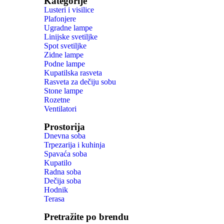
Kategorije
Lusteri i visilice
Plafonjere
Ugradne lampe
Linijske svetiljke
Spot svetiljke
Zidne lampe
Podne lampe
Kupatilska rasveta
Rasveta za dečiju sobu
Stone lampe
Rozetne
Ventilatori
Prostorija
Dnevna soba
Trpezarija i kuhinja
Spavaća soba
Kupatilo
Radna soba
Dečija soba
Hodnik
Terasa
Pretražite po brendu