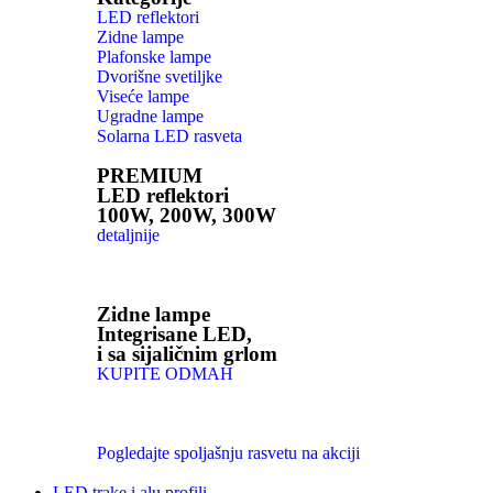
LED reflektori
Zidne lampe
Plafonske lampe
Dvorišne svetiljke
Viseće lampe
Ugradne lampe
Solarna LED rasveta
PREMIUM
LED reflektori
100W, 200W, 300W
detaljnije
Zidne lampe
Integrisane LED,
i sa sijaličnim grlom
KUPITE ODMAH
Pogledajte spoljašnju rasvetu na akciji
LED trake i alu profili