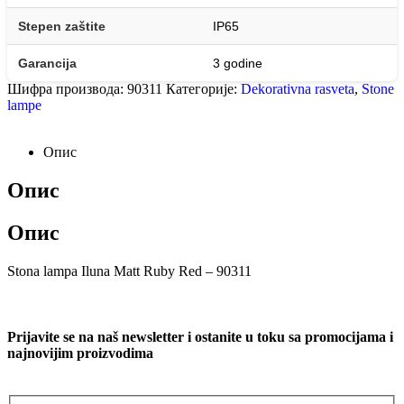
Stepen zaštite
IP65
Garancija
3 godine
Шифра производа:
90311
Категорије:
Dekorativna rasveta
,
Stone
lampe
Опис
Опис
Опис
Stona lampa Iluna Matt Ruby Red – 90311
Prijavite se na naš newsletter i ostanite u toku sa promocijama i
najnovijim proizvodima