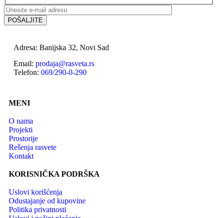
Adresa: Banijska 32, Novi Sad
Email:
prodaja@rasveta.rs
Telefon:
069/290-0-290
MENI
O nama
Projekti
Prostorije
Rešenja rasvete
Kontakt
KORISNIČKA PODRŠKA
Uslovi korišćenja
Odustajanje od kupovine
Politika privatnosti