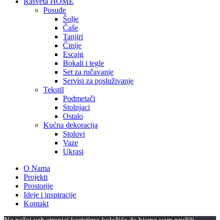
Rasveta HOME
Posuđe
Šolje
Čaše
Tanjiri
Činije
Escajg
Bokali i tegle
Set za ručavanje
Servisi za posluživanje
Tekstil
Podmetači
Stolnjaci
Ostalo
Kućna dekoracija
Stolovi
Vaze
Ukrasi
O Nama
Projekti
Prostorije
Ideje i inspiracije
Kontakt