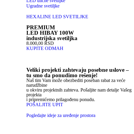
LED ulične svetiljke
Ugradne svetiljke
HEXALINE LED SVETILJKE
PREMIUM
LED HIBAY 100W
industrijska svetiljka
8.000,00 RSD
KUPITE ODMAH
Veliki projekti zahtevaju posebne uslove –
tu smo da ponudimo rešenje!
Naš tim Vam može obezbediti poseban rabat za veće
narudžbine
u okviru projektnih zahteva. Pošaljite nam detalje Vašeg
projekta
i pripremićemo prilagođenu ponudu.
POŠALJITE UPIT
Pogledajte ideje za uređenje prostora