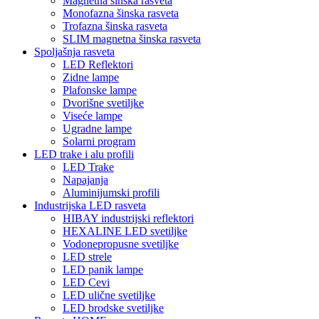
Magnetna šinska rasveta
Monofazna šinska rasveta
Trofazna šinska rasveta
SLIM magnetna šinska rasveta
Spoljašnja rasveta
LED Reflektori
Zidne lampe
Plafonske lampe
Dvorišne svetiljke
Viseće lampe
Ugradne lampe
Solarni program
LED trake i alu profili
LED Trake
Napajanja
Aluminijumski profili
Industrijska LED rasveta
HIBAY industrijski reflektori
HEXALINE LED svetiljke
Vodonepropusne svetiljke
LED strele
LED panik lampe
LED Cevi
LED ulične svetiljke
LED brodske svetiljke