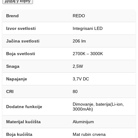
Додај у корпу
Brend
REDO
Izvor svetlosti
Integrisani LED
Jačina svetlosti
206 lm
Boja svetlosti
2700K – 3000K
Snaga
2,5W
Napajanje
3,7V DC
CRI
80
Dimovanje, baterija(Li-ion,
Dodatne funkcije
3000mAh)
Materijal kućišta
Aluminijum
Boja kućišta
Mat rubin crvena