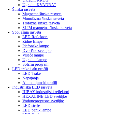
Ugradni KRUG
Ugradni KVADRAT
Šinska rasveta
Magnetna šinska rasveta
Monofazna šinska rasveta
Trofazna šinska rasveta
SLIM magnetna šinska rasveta
Spoljašnja rasveta
LED Reflektori
Zidne lampe
Plafonske lampe
Dvorišne svetiljke
Viseće lampe
Ugradne lampe
Solarni program
LED trake i alu profili
LED Trake
Napajanja
Aluminijumski profili
Industrijska LED rasveta
HIBAY industrijski reflektori
HEXALINE LED svetiljke
Vodonepropusne svetiljke
LED strele
LED panik lampe