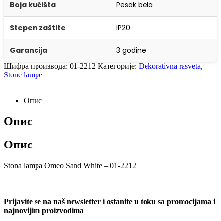
Boja kućišta
Pesak bela
Stepen zaštite
IP20
Garancija
3 godine
Шифра производа:
01-2212
Категорије:
Dekorativna rasveta
,
Stone lampe
Опис
Опис
Опис
Stona lampa Omeo Sand White – 01-2212
Prijavite se na naš newsletter i ostanite u toku sa promocijama i
najnovijim proizvodima