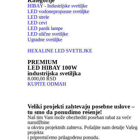
Kategorije
HIBAY - Industrijske svetiljke
LED vodonepropusne svetiljke
LED strele
LED cevi
LED panik lampe
LED ulične svetiljke
Ugradne svetiljke
HEXALINE LED SVETILJKE
PREMIUM
LED HIBAY 100W
industrijska svetiljka
8.000,00 RSD
KUPITE ODMAH
Veliki projekti zahtevaju posebne uslove –
tu smo da ponudimo rešenje!
Naš tim Vam može obezbediti poseban rabat za veće
narudžbine
u okviru projektnih zahteva. Pošaljite nam detalje Vašeg
projekta
i pripremićemo prilagođenu ponudu.