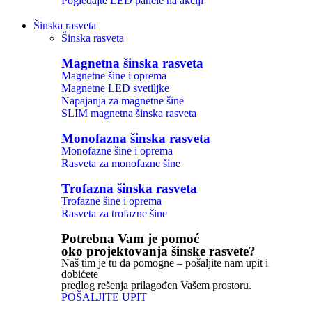
Pogledajte LED panele na akciji
Šinska rasveta
Šinska rasveta
Magnetna šinska rasveta
Magnetne šine i oprema
Magnetne LED svetiljke
Napajanja za magnetne šine
SLIM magnetna šinska rasveta
Monofazna šinska rasveta
Monofazne šine i oprema
Rasveta za monofazne šine
Trofazna šinska rasveta
Trofazne šine i oprema
Rasveta za trofazne šine
Potrebna Vam je pomoć
oko projektovanja šinske rasvete?
Naš tim je tu da pomogne – pošaljite nam upit i
dobićete
predlog rešenja prilagođen Vašem prostoru.
POŠALJITE UPIT