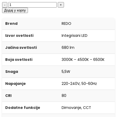
-
+
Додај у корпу
Brend
REDO
Izvor svetlosti
Integrisani LED
Jačina svetlosti
680 lm
Boja svetlosti
3000K – 4500K – 6500K
Snaga
5,5W
Napajanje
220-240V, 50-60Hz
CRI
80
Dodatne funkcije
Dimovanje, CCT