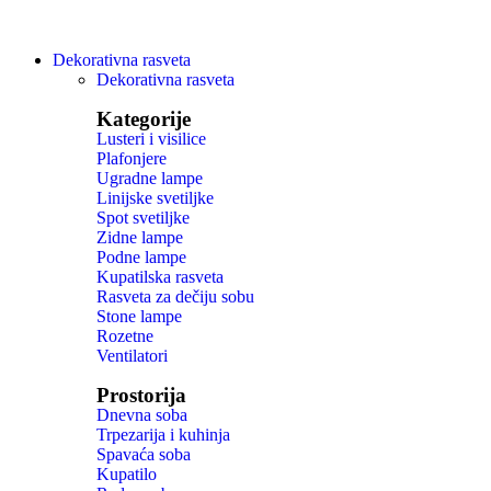
Dekorativna rasveta
Dekorativna rasveta
Kategorije
Lusteri i visilice
Plafonjere
Ugradne lampe
Linijske svetiljke
Spot svetiljke
Zidne lampe
Podne lampe
Kupatilska rasveta
Rasveta za dečiju sobu
Stone lampe
Rozetne
Ventilatori
Prostorija
Dnevna soba
Trpezarija i kuhinja
Spavaća soba
Kupatilo