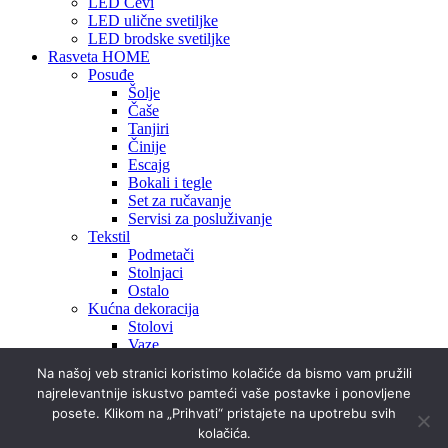
LED Cevi
LED ulične svetiljke
LED brodske svetiljke
Rasveta HOME
Posuđe
Šolje
Čaše
Tanjiri
Činije
Escajg
Bokali i tegle
Set za ručavanje
Servisi za posluživanje
Tekstil
Podmetači
Stolnjaci
Ostalo
Kućna dekoracija
Stolovi
Vaze
Ukrasi
Na našoj veb stranici koristimo kolačiće da bismo vam pružili
najrelevantnije iskustvo pamteći vaše postavke i ponovljene
O Nama
posete. Klikom na „Prihvati“ pristajete na upotrebu svih
Projekti
Prostorije
kolačića.