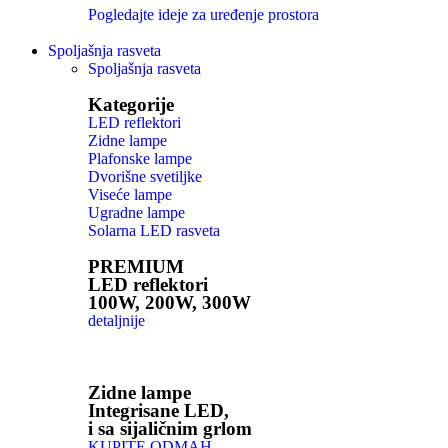
Pogledajte ideje za uređenje prostora
Spoljašnja rasveta
Spoljašnja rasveta
Kategorije
LED reflektori
Zidne lampe
Plafonske lampe
Dvorišne svetiljke
Viseće lampe
Ugradne lampe
Solarna LED rasveta
PREMIUM
LED reflektori
100W, 200W, 300W
detaljnije
Zidne lampe
Integrisane LED,
i sa sijaličnim grlom
KUPITE ODMAH