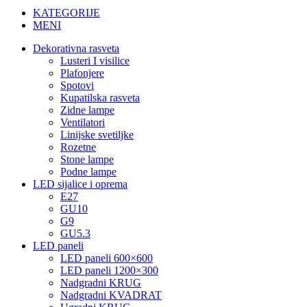
KATEGORIJE
MENI
Dekorativna rasveta
Lusteri I visilice
Plafonjere
Spotovi
Kupatilska rasveta
Zidne lampe
Ventilatori
Linijske svetiljke
Rozetne
Stone lampe
Podne lampe
LED sijalice i oprema
E27
GU10
G9
GU5.3
LED paneli
LED paneli 600×600
LED paneli 1200×300
Nadgradni KRUG
Nadgradni KVADRAT