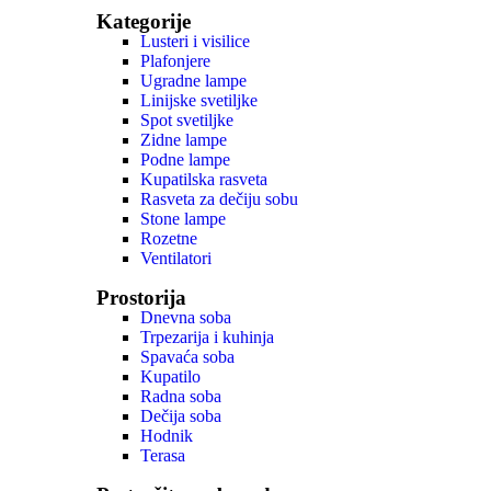
Kategorije
Lusteri i visilice
Plafonjere
Ugradne lampe
Linijske svetiljke
Spot svetiljke
Zidne lampe
Podne lampe
Kupatilska rasveta
Rasveta za dečiju sobu
Stone lampe
Rozetne
Ventilatori
Prostorija
Dnevna soba
Trpezarija i kuhinja
Spavaća soba
Kupatilo
Radna soba
Dečija soba
Hodnik
Terasa