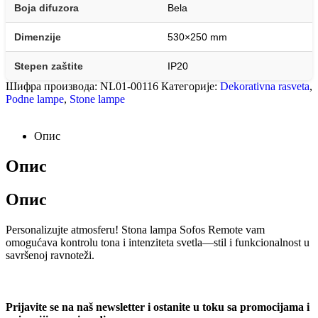
Boja difuzora
Bela
Dimenzije
530×250 mm
Stepen zaštite
IP20
Шифра производа:
NL01-00116
Категорије:
Dekorativna rasveta
,
Podne lampe
,
Stone lampe
Опис
Опис
Опис
Personalizujte atmosferu! Stona lampa Sofos Remote vam
omogućava kontrolu tona i intenziteta svetla—stil i funkcionalnost u
savršenoj ravnoteži.
Prijavite se na naš newsletter i ostanite u toku sa promocijama i