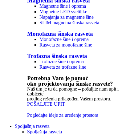
Magnetna šinska rasveta
Magnetne šine i oprema
Magnetne LED svetiljke
Napajanja za magnetne šine
SLIM magnetna šinska rasveta
Monofazna šinska rasveta
Monofazne šine i oprema
Rasveta za monofazne šine
Trofazna šinska rasveta
Trofazne šine i oprema
Rasveta za trofazne šine
Potrebna Vam je pomoć
oko projektovanja šinske rasvete?
Naš tim je tu da pomogne – pošaljite nam upit i
dobićete
predlog rešenja prilagođen Vašem prostoru.
POŠALJITE UPIT
Pogledajte ideje za uređenje prostora
Spoljašnja rasveta
Spoljašnja rasveta