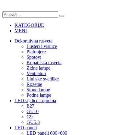
KATEGORIJE
MENI
Dekorativna rasveta
Lusteri I visilice
Plafonjere
Spotovi
Kupatilska rasveta
Zidne lampe
Ventilatori
Linijske svetiljke
Rozetne
Stone lampe
Podne lampe
LED sijalice i oprema
E27
GU10
G9
GU5.3
LED paneli
LED paneli 600×600