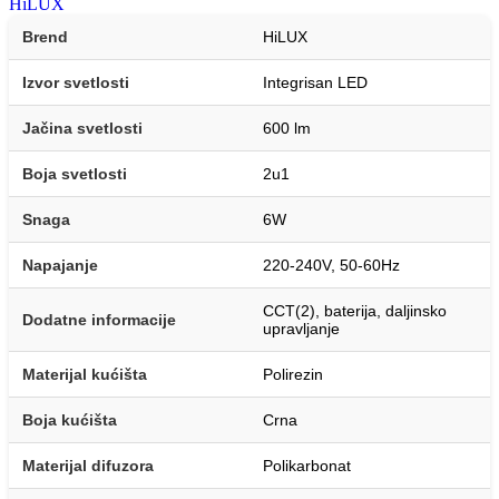
HiLUX
Brend
HiLUX
Izvor svetlosti
Integrisan LED
Jačina svetlosti
600 lm
Boja svetlosti
2u1
Snaga
6W
Napajanje
220-240V, 50-60Hz
CCT(2), baterija, daljinsko
Dodatne informacije
upravljanje
Materijal kućišta
Polirezin
Boja kućišta
Crna
Materijal difuzora
Polikarbonat