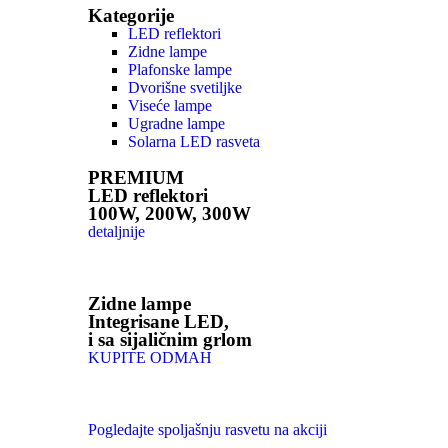
Kategorije
LED reflektori
Zidne lampe
Plafonske lampe
Dvorišne svetiljke
Viseće lampe
Ugradne lampe
Solarna LED rasveta
PREMIUM
LED reflektori
100W, 200W, 300W
detaljnije
Zidne lampe
Integrisane LED,
i sa sijaličnim grlom
KUPITE ODMAH
Pogledajte spoljašnju rasvetu na akciji