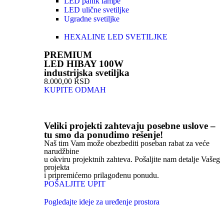
LED panik lampe
LED ulične svetiljke
Ugradne svetiljke
HEXALINE LED SVETILJKE
PREMIUM
LED HIBAY 100W
industrijska svetiljka
8.000,00 RSD
KUPITE ODMAH
Veliki projekti zahtevaju posebne uslove –
tu smo da ponudimo rešenje!
Naš tim Vam može obezbediti poseban rabat za veće
narudžbine
u okviru projektnih zahteva. Pošaljite nam detalje Vašeg
projekta
i pripremićemo prilagođenu ponudu.
POŠALJITE UPIT
Pogledajte ideje za uređenje prostora