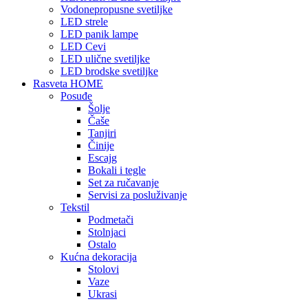
Vodonepropusne svetiljke
LED strele
LED panik lampe
LED Cevi
LED ulične svetiljke
LED brodske svetiljke
Rasveta HOME
Posuđe
Šolje
Čaše
Tanjiri
Činije
Escajg
Bokali i tegle
Set za ručavanje
Servisi za posluživanje
Tekstil
Podmetači
Stolnjaci
Ostalo
Kućna dekoracija
Stolovi
Vaze
Ukrasi