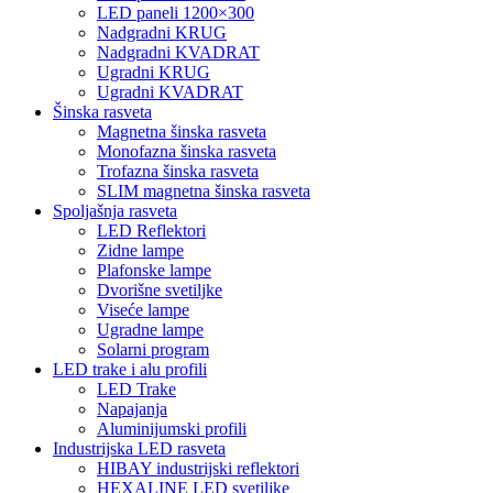
LED paneli 1200×300
Nadgradni KRUG
Nadgradni KVADRAT
Ugradni KRUG
Ugradni KVADRAT
Šinska rasveta
Magnetna šinska rasveta
Monofazna šinska rasveta
Trofazna šinska rasveta
SLIM magnetna šinska rasveta
Spoljašnja rasveta
LED Reflektori
Zidne lampe
Plafonske lampe
Dvorišne svetiljke
Viseće lampe
Ugradne lampe
Solarni program
LED trake i alu profili
LED Trake
Napajanja
Aluminijumski profili
Industrijska LED rasveta
HIBAY industrijski reflektori
HEXALINE LED svetiljke