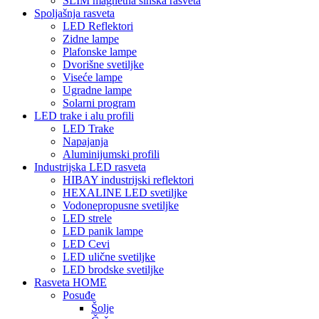
SLIM magnetna šinska rasveta
Spoljašnja rasveta
LED Reflektori
Zidne lampe
Plafonske lampe
Dvorišne svetiljke
Viseće lampe
Ugradne lampe
Solarni program
LED trake i alu profili
LED Trake
Napajanja
Aluminijumski profili
Industrijska LED rasveta
HIBAY industrijski reflektori
HEXALINE LED svetiljke
Vodonepropusne svetiljke
LED strele
LED panik lampe
LED Cevi
LED ulične svetiljke
LED brodske svetiljke
Rasveta HOME
Posuđe
Šolje