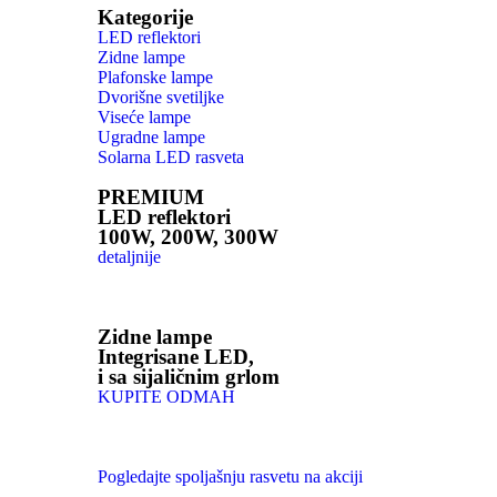
Kategorije
LED reflektori
Zidne lampe
Plafonske lampe
Dvorišne svetiljke
Viseće lampe
Ugradne lampe
Solarna LED rasveta
PREMIUM
LED reflektori
100W, 200W, 300W
detaljnije
Zidne lampe
Integrisane LED,
i sa sijaličnim grlom
KUPITE ODMAH
Pogledajte spoljašnju rasvetu na akciji