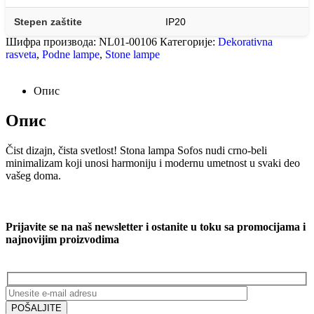
Stepen zaštite
IP20
Шифра производа:
NL01-00106
Категорије:
Dekorativna
rasveta
,
Podne lampe
,
Stone lampe
Опис
Опис
Čist dizajn, čista svetlost! Stona lampa Sofos nudi crno-beli
minimalizam koji unosi harmoniju i modernu umetnost u svaki deo
vašeg doma.
Prijavite se na naš newsletter i ostanite u toku sa promocijama i
najnovijim proizvodima