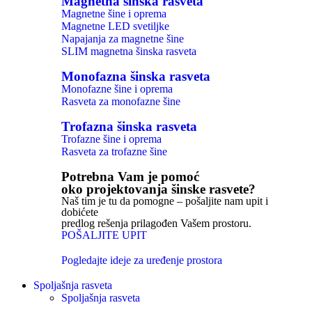
Magnetna šinska rasveta
Magnetne šine i oprema
Magnetne LED svetiljke
Napajanja za magnetne šine
SLIM magnetna šinska rasveta
Monofazna šinska rasveta
Monofazne šine i oprema
Rasveta za monofazne šine
Trofazna šinska rasveta
Trofazne šine i oprema
Rasveta za trofazne šine
Potrebna Vam je pomoć
oko projektovanja šinske rasvete?
Naš tim je tu da pomogne – pošaljite nam upit i
dobićete
predlog rešenja prilagođen Vašem prostoru.
POŠALJITE UPIT
Pogledajte ideje za uređenje prostora
Spoljašnja rasveta
Spoljašnja rasveta