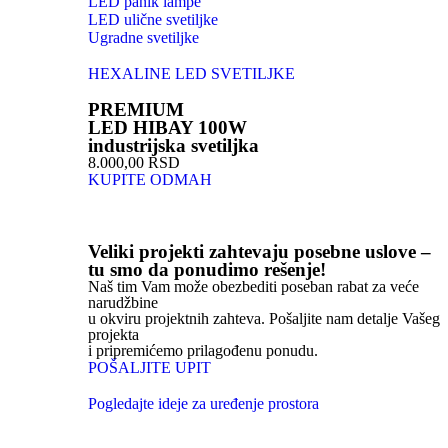
LED panik lampe
LED ulične svetiljke
Ugradne svetiljke
HEXALINE LED SVETILJKE
PREMIUM
LED HIBAY 100W
industrijska svetiljka
8.000,00 RSD
KUPITE ODMAH
Veliki projekti zahtevaju posebne uslove –
tu smo da ponudimo rešenje!
Naš tim Vam može obezbediti poseban rabat za veće
narudžbine
u okviru projektnih zahteva. Pošaljite nam detalje Vašeg
projekta
i pripremićemo prilagođenu ponudu.
POŠALJITE UPIT
Pogledajte ideje za uređenje prostora