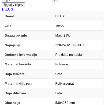
Додај у корпу
HiLUX
Brend
HiLUX
Grlo
1xE27
Snaga po grlu
Max. 23W
Napajanje
220-240V, 50-60Hz
Dodatne informacije
Prekidač na kablu
Materijal kućišta
Polirezin
Boja kućišta
Crna
Materijal difuzora
Polikarbonat
Boja difuzora
Bela
Dimenzije
530×250 mm