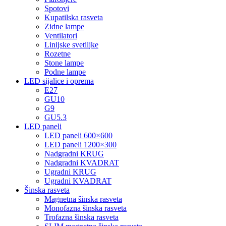
Spotovi
Kupatilska rasveta
Zidne lampe
Ventilatori
Linijske svetiljke
Rozetne
Stone lampe
Podne lampe
LED sijalice i oprema
E27
GU10
G9
GU5.3
LED paneli
LED paneli 600×600
LED paneli 1200×300
Nadgradni KRUG
Nadgradni KVADRAT
Ugradni KRUG
Ugradni KVADRAT
Šinska rasveta
Magnetna šinska rasveta
Monofazna šinska rasveta
Trofazna šinska rasveta