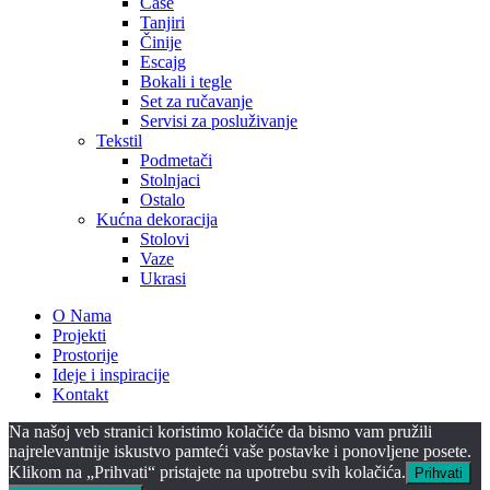
Čaše
Tanjiri
Činije
Escajg
Bokali i tegle
Set za ručavanje
Servisi za posluživanje
Tekstil
Podmetači
Stolnjaci
Ostalo
Kućna dekoracija
Stolovi
Vaze
Ukrasi
O Nama
Projekti
Prostorije
Ideje i inspiracije
Kontakt
Na našoj veb stranici koristimo kolačiće da bismo vam pružili
najrelevantnije iskustvo pamteći vaše postavke i ponovljene posete.
Klikom na „Prihvati“ pristajete na upotrebu svih kolačića.
Prihvati