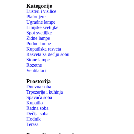
Kategorije
Lusteri i visilice
Plafonjere
Ugradne lampe
Linijske svetiljke
Spot svetiljke
Zidne lampe
Podne lampe
Kupatilska rasveta
Rasveta za dečiju sobu
Stone lampe
Rozetne
Ventilatori
Prostorija
Dnevna soba
Trpezarija i kuhinja
Spavaća soba
Kupatilo
Radna soba
Dečija soba
Hodnik
Terasa