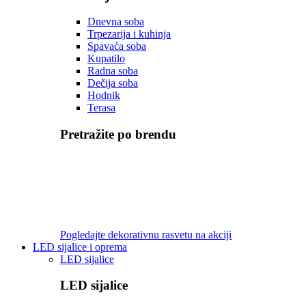
Dnevna soba
Trpezarija i kuhinja
Spavaća soba
Kupatilo
Radna soba
Dečija soba
Hodnik
Terasa
Pretražite po brendu
Pogledajte dekorativnu rasvetu na akciji
LED sijalice i oprema
LED sijalice
LED sijalice