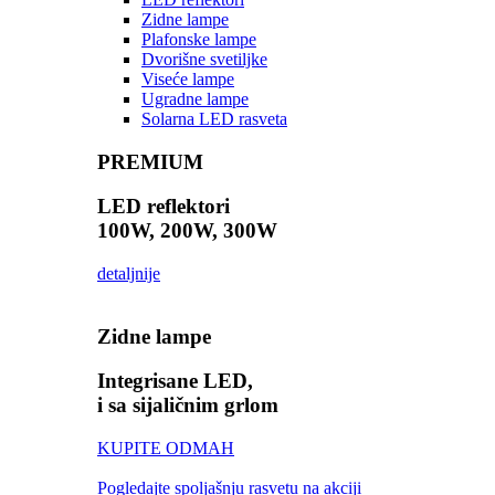
Zidne lampe
Plafonske lampe
Dvorišne svetiljke
Viseće lampe
Ugradne lampe
Solarna LED rasveta
PREMIUM
LED reflektori
100W, 200W, 300W
detaljnije
Zidne lampe
Integrisane LED,
i sa sijaličnim grlom
KUPITE ODMAH
Pogledajte spoljašnju rasvetu na akciji