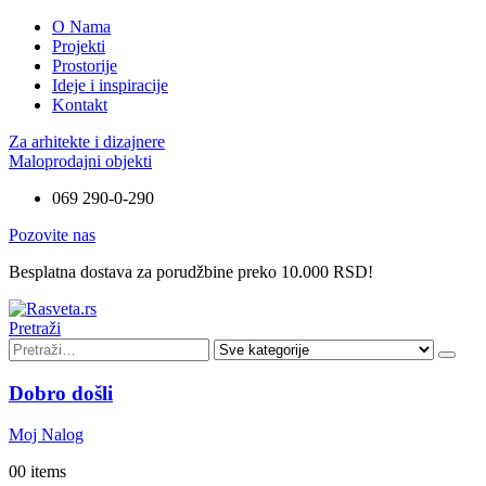
O Nama
Projekti
Prostorije
Ideje i inspiracije
Kontakt
Za arhitekte i dizajnere
Maloprodajni objekti
069 290-0-290
Pozovite nas
Besplatna dostava za porudžbine preko 10.000 RSD!
Pretraži
Dobro došli
Moj Nalog
0
0 items