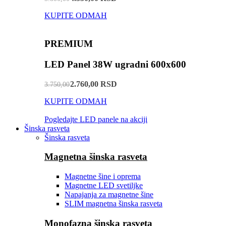
KUPITE ODMAH
PREMIUM
LED Panel 38W ugradni 600x600
2.760,00 RSD
3.750,00
KUPITE ODMAH
Pogledajte LED panele na akciji
Šinska rasveta
Šinska rasveta
Magnetna šinska rasveta
Magnetne šine i oprema
Magnetne LED svetiljke
Napajanja za magnetne šine
SLIM magnetna šinska rasveta
Monofazna šinska rasveta