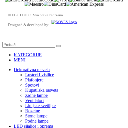
© EL-CO 2025. Sva prava zadržana.
Designed & developed by:
KATEGORIJE
MENI
Dekorativna rasveta
Lusteri I visilice
Plafonjere
Spotovi
Kupatilska rasveta
Zidne lampe
Ventilatori
Linijske svetiljke
Rozetne
Stone lampe
Podne lampe
LED sijalice i oprema