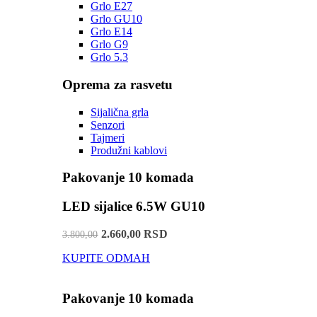
Grlo E27
Grlo GU10
Grlo E14
Grlo G9
Grlo 5.3
Oprema za rasvetu
Sijalična grla
Senzori
Tajmeri
Produžni kablovi
Pakovanje 10 komada
LED sijalice 6.5W GU10
2.660,00 RSD
3.800,00
KUPITE ODMAH
Pakovanje 10 komada