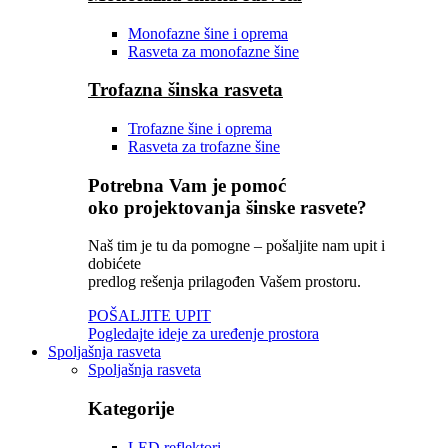
Monofazne šine i oprema
Rasveta za monofazne šine
Trofazna šinska rasveta
Trofazne šine i oprema
Rasveta za trofazne šine
Potrebna Vam je pomoć
oko projektovanja šinske rasvete?
Naš tim je tu da pomogne – pošaljite nam upit i
dobićete
predlog rešenja prilagođen Vašem prostoru.
POŠALJITE UPIT
Pogledajte ideje za uređenje prostora
Spoljašnja rasveta
Spoljašnja rasveta
Kategorije
LED reflektori