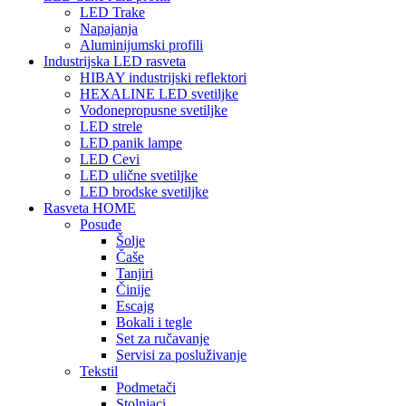
LED Trake
Napajanja
Aluminijumski profili
Industrijska LED rasveta
HIBAY industrijski reflektori
HEXALINE LED svetiljke
Vodonepropusne svetiljke
LED strele
LED panik lampe
LED Cevi
LED ulične svetiljke
LED brodske svetiljke
Rasveta HOME
Posuđe
Šolje
Čaše
Tanjiri
Činije
Escajg
Bokali i tegle
Set za ručavanje
Servisi za posluživanje
Tekstil
Podmetači
Stolnjaci