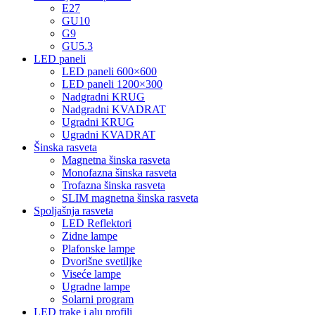
E27
GU10
G9
GU5.3
LED paneli
LED paneli 600×600
LED paneli 1200×300
Nadgradni KRUG
Nadgradni KVADRAT
Ugradni KRUG
Ugradni KVADRAT
Šinska rasveta
Magnetna šinska rasveta
Monofazna šinska rasveta
Trofazna šinska rasveta
SLIM magnetna šinska rasveta
Spoljašnja rasveta
LED Reflektori
Zidne lampe
Plafonske lampe
Dvorišne svetiljke
Viseće lampe
Ugradne lampe
Solarni program
LED trake i alu profili