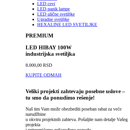
LED cevi
LED panik lampe
LED ulične svetiljke
Ugradne svetiljke
HEXALINE LED SVETILJKE
PREMIUM
LED HIBAY 100W
industrijska svetiljka
8.000,00 RSD
KUPITE ODMAH
Veliki projekti zahtevaju posebne uslove –
tu smo da ponudimo rešenje!
Naš tim Vam može obezbediti poseban rabat za veće
narudžbine
u okviru projektnih zahteva. Pošaljite nam detalje Vašeg
projekta
i pripremićemo prilagođenu ponudu.