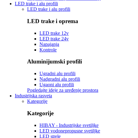
LED trake i alu profili
LED trake i alu profili
LED trake i oprema
LED trake 12v
LED trake 24v
Napajanja
Kontrole
Aluminijumski profili
Ugradni alu profili
Nadgradni alu profili
Ugaoni alu profili
Pogledajte ideje za uređenje prostora
Industrijska rasveta
Kategorije
Kategorije
HIBAY - Industrijske svetiljke
LED vodonepropusne svetiljke
LED strele