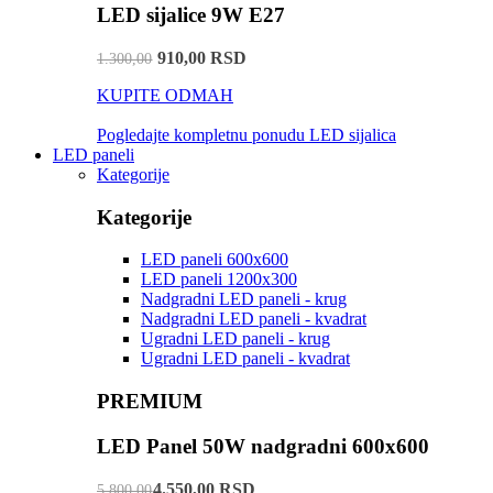
LED sijalice 9W E27
910,00 RSD
1.300,00
KUPITE ODMAH
Pogledajte kompletnu ponudu LED sijalica
LED paneli
Kategorije
Kategorije
LED paneli 600x600
LED paneli 1200x300
Nadgradni LED paneli - krug
Nadgradni LED paneli - kvadrat
Ugradni LED paneli - krug
Ugradni LED paneli - kvadrat
PREMIUM
LED Panel 50W nadgradni 600x600
4.550,00 RSD
5.800,00