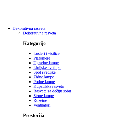
Dekorativna rasveta
Dekorativna rasveta
Kategorije
Lusteri i visilice
Plafonjere
Ugradne lampe
Linijske svetiljke
Spot svetiljke
Zidne lampe
Podne lampe
Kupatilska rasveta
Rasveta za dečiju sobu
Stone lampe
Rozetne
Ventilatori
Prostorija