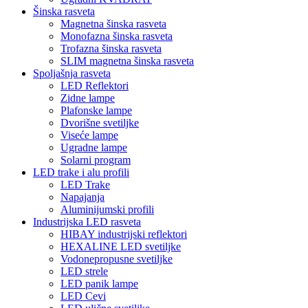
Šinska rasveta
Magnetna šinska rasveta
Monofazna šinska rasveta
Trofazna šinska rasveta
SLIM magnetna šinska rasveta
Spoljašnja rasveta
LED Reflektori
Zidne lampe
Plafonske lampe
Dvorišne svetiljke
Viseće lampe
Ugradne lampe
Solarni program
LED trake i alu profili
LED Trake
Napajanja
Aluminijumski profili
Industrijska LED rasveta
HIBAY industrijski reflektori
HEXALINE LED svetiljke
Vodonepropusne svetiljke
LED strele
LED panik lampe
LED Cevi