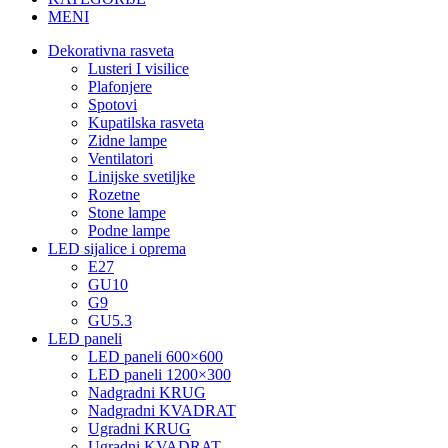
MENI
Dekorativna rasveta
Lusteri I visilice
Plafonjere
Spotovi
Kupatilska rasveta
Zidne lampe
Ventilatori
Linijske svetiljke
Rozetne
Stone lampe
Podne lampe
LED sijalice i oprema
E27
GU10
G9
GU5.3
LED paneli
LED paneli 600×600
LED paneli 1200×300
Nadgradni KRUG
Nadgradni KVADRAT
Ugradni KRUG
Ugradni KVADRAT