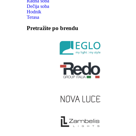
Radna soba
Dečija soba
Hodnik
Terasa
Pretražite po brendu