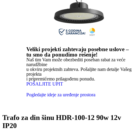
Veliki projekti zahtevaju posebne uslove –
tu smo da ponudimo rešenje!
Naš tim Vam može obezbediti poseban rabat za veće
narudžbine
u okviru projektnih zahteva. Pošaljite nam detalje Vašeg
projekta
i pripremićemo prilagođenu ponudu.
POŠALJITE UPIT
Pogledajte ideje za uređenje prostora
Trafo za din šinu HDR-100-12 90w 12v
IP20