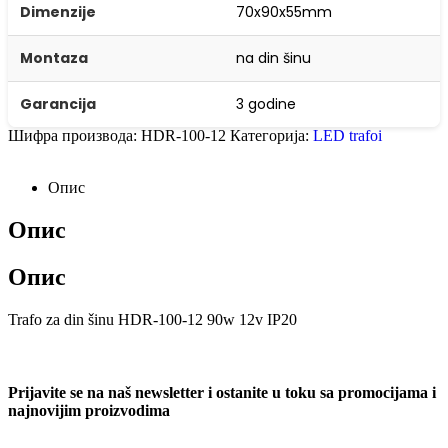
Dimenzije
70x90x55mm
Montaza
na din šinu
Garancija
3 godine
Шифра производа:
HDR-100-12
Категорија:
LED trafoi
Опис
Опис
Опис
Trafo za din šinu HDR-100-12 90w 12v IP20
Prijavite se na naš newsletter i ostanite u toku sa promocijama i
najnovijim proizvodima