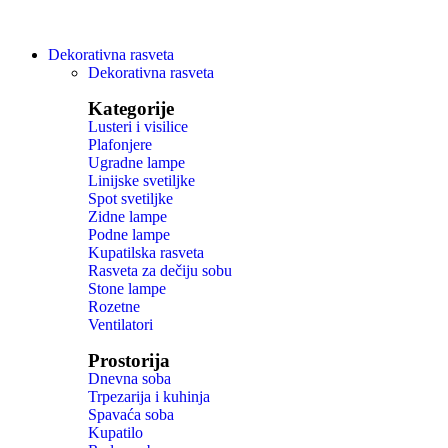
Dekorativna rasveta
Dekorativna rasveta
Kategorije
Lusteri i visilice
Plafonjere
Ugradne lampe
Linijske svetiljke
Spot svetiljke
Zidne lampe
Podne lampe
Kupatilska rasveta
Rasveta za dečiju sobu
Stone lampe
Rozetne
Ventilatori
Prostorija
Dnevna soba
Trpezarija i kuhinja
Spavaća soba
Kupatilo