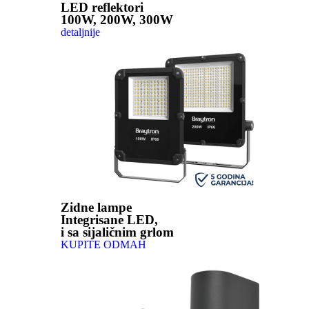
LED reflektori
100W, 200W, 300W
detaljnije
Zidne lampe
Integrisane LED,
i sa sijaličnim grlom
KUPITE ODMAH