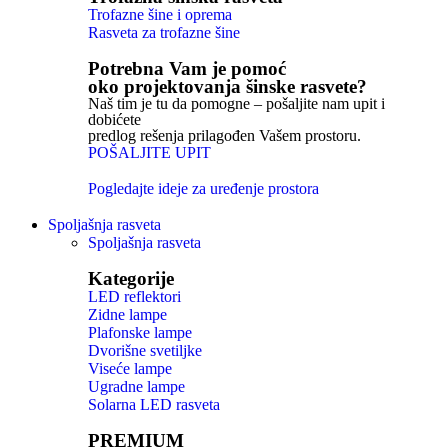
Trofazne šine i oprema
Rasveta za trofazne šine
Potrebna Vam je pomoć
oko projektovanja šinske rasvete?
Naš tim je tu da pomogne – pošaljite nam upit i
dobićete
predlog rešenja prilagođen Vašem prostoru.
POŠALJITE UPIT
Pogledajte ideje za uređenje prostora
Spoljašnja rasveta
Spoljašnja rasveta
Kategorije
LED reflektori
Zidne lampe
Plafonske lampe
Dvorišne svetiljke
Viseće lampe
Ugradne lampe
Solarna LED rasveta
PREMIUM