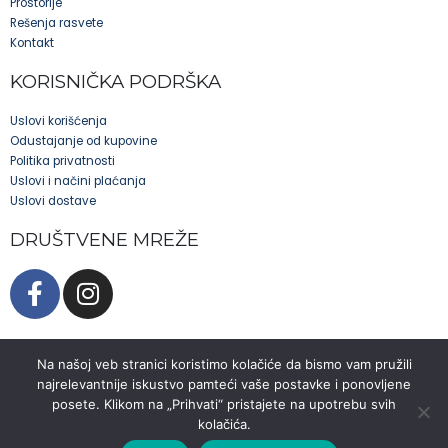
Prostorije
Rešenja rasvete
Kontakt
KORISNIČKA PODRŠKA
Uslovi korišćenja
Odustajanje od kupovine
Politika privatnosti
Uslovi i načini plaćanja
Uslovi dostave
DRUŠTVENE MREŽE
Na našoj veb stranici koristimo kolačiće da bismo vam pružili
najrelevantnije iskustvo pamteći vaše postavke i ponovljene
posete. Klikom na „Prihvati“ pristajete na upotrebu svih
© EL-CO 2025. Sva prava zadržana.
kolačića.