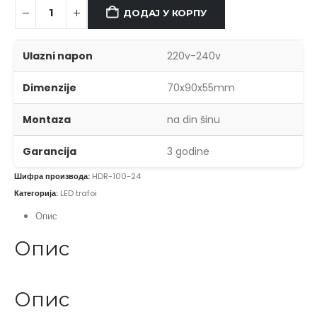
ДОДАЈ У КОРПУ
Ulazni napon
220v-240v
Dimenzije
70x90x55mm
Montaza
na din šinu
Garancija
3 godine
Шифра производа:
HDR-100-24
Категорија:
LED trafoi
Опис
Опис
Опис