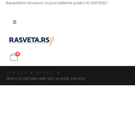
Besplatna dostava za porudžbine preko 10.000 RSD!
0
SHOP
LED TRAFOI
TRAFO ZA DIN ŠINU HDR-100-24 100W 24V IP20