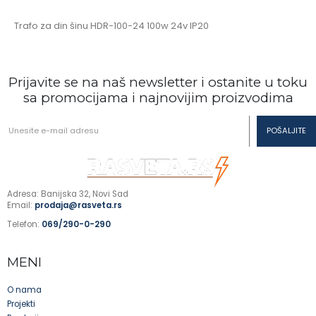
Trafo za din šinu HDR-100-24 100w 24v IP20
Prijavite se na naš newsletter i ostanite u toku
sa promocijama i najnovijim proizvodima
Adresa: Banijska 32, Novi Sad
Email:
prodaja@rasveta.rs
Telefon:
069/290-0-290
MENI
O nama
Projekti